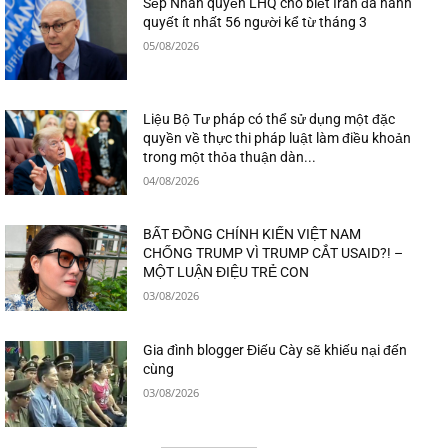
Sếp Nhân quyền LHQ cho biết Iran đã hành
quyết ít nhất 56 người kể từ tháng 3
05/08/2026
Liệu Bộ Tư pháp có thể sử dụng một đặc
quyền về thực thi pháp luật làm điều khoản
trong một thỏa thuận dàn...
04/08/2026
BẤT ĐỒNG CHÍNH KIẾN VIỆT NAM
CHỐNG TRUMP VÌ TRUMP CẮT USAID?! –
MỘT LUẬN ĐIỆU TRẺ CON
03/08/2026
Gia đình blogger Điếu Cày sẽ khiếu nại đến
cùng
03/08/2026