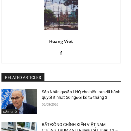
Hoang Viet
RELATED ARTICLES
Sếp Nhân quyền LHQ cho biết Iran đã hành
quyết ít nhất 56 người kể từ tháng 3
05/08/2026
DÂN CHỦ
BẤT ĐỒNG CHÍNH KIẾN VIỆT NAM
CHỐNG TRUMP VÌ TRUMP CẮT USAID?! –