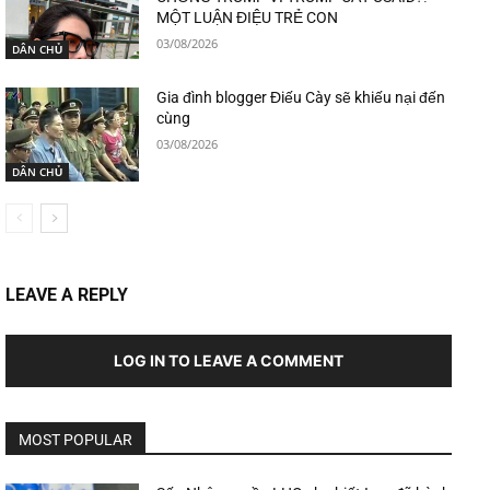
MỘT LUẬN ĐIỆU TRẺ CON
03/08/2026
DÂN CHỦ
Gia đình blogger Điếu Cày sẽ khiếu nại đến
cùng
03/08/2026
DÂN CHỦ
LEAVE A REPLY
LOG IN TO LEAVE A COMMENT
MOST POPULAR