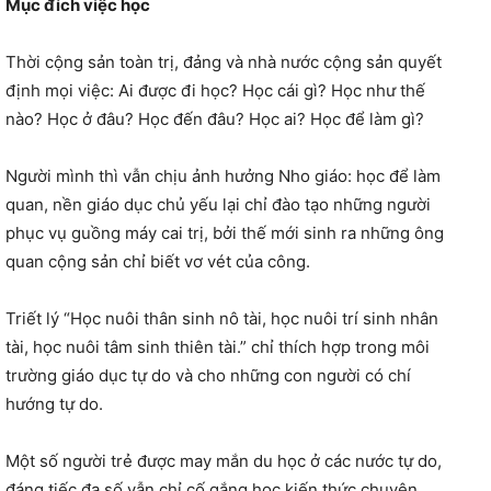
Mục đích việc học
Thời cộng sản toàn trị, đảng và nhà nước cộng sản quyết
định mọi việc: Ai được đi học? Học cái gì? Học như thế
nào? Học ở đâu? Học đến đâu? Học ai? Học để làm gì?
Người mình thì vẫn chịu ảnh hưởng Nho giáo: học để làm
quan, nền giáo dục chủ yếu lại chỉ đào tạo những người
phục vụ guồng máy cai trị, bởi thế mới sinh ra những ông
quan cộng sản chỉ biết vơ vét của công.
Triết lý “Học nuôi thân sinh nô tài, học nuôi trí sinh nhân
tài, học nuôi tâm sinh thiên tài.” chỉ thích hợp trong môi
trường giáo dục tự do và cho những con người có chí
hướng tự do.
Một số người trẻ được may mắn du học ở các nước tự do,
đáng tiếc đa số vẫn chỉ cố gắng học kiến thức chuyên