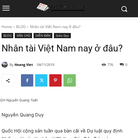
Home
BLOG
Nhân tài Việt Nam nay ở đâu?
BLOG
DÂN CHỦ
DIỄN ĐÀN
Giáo Dục
Nhân tài Việt Nam nay ở đâu?
By
Hoang Viet
04/11/2019
776
0
QH Nguyễn Quang Tuấn
Nguyễn Quang Duy
Quốc Hội cộng sản tuần qua bàn cãi về Dự luật quy định