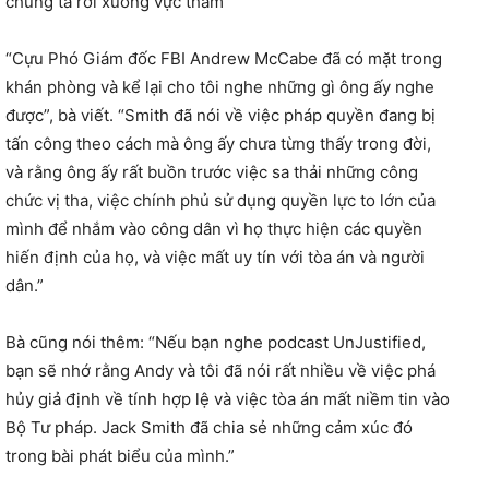
chúng ta rơi xuống vực thẳm
“Cựu Phó Giám đốc FBI Andrew McCabe đã có mặt trong
khán phòng và kể lại cho tôi nghe những gì ông ấy nghe
được”, bà viết. “Smith đã nói về việc pháp quyền đang bị
tấn công theo cách mà ông ấy chưa từng thấy trong đời,
và rằng ông ấy rất buồn trước việc sa thải những công
chức vị tha, việc chính phủ sử dụng quyền lực to lớn của
mình để nhắm vào công dân vì họ thực hiện các quyền
hiến định của họ, và việc mất uy tín với tòa án và người
dân.”
Bà cũng nói thêm: “Nếu bạn nghe podcast UnJustified,
bạn sẽ nhớ rằng Andy và tôi đã nói rất nhiều về việc phá
hủy giả định về tính hợp lệ và việc tòa án mất niềm tin vào
Bộ Tư pháp. Jack Smith đã chia sẻ những cảm xúc đó
trong bài phát biểu của mình.”