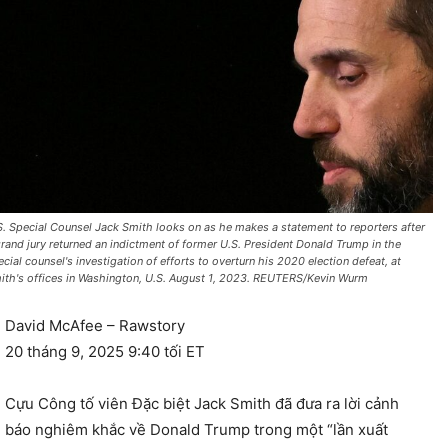
S. Special Counsel Jack Smith looks on as he makes a statement to reporters after
grand jury returned an indictment of former U.S. President Donald Trump in the
ecial counsel's investigation of efforts to overturn his 2020 election defeat, at
ith's offices in Washington, U.S. August 1, 2023. REUTERS/Kevin Wurm
David McAfee – Rawstory
20 tháng 9, 2025 9:40 tối ET
Cựu Công tố viên Đặc biệt Jack Smith đã đưa ra lời cảnh
báo nghiêm khắc về Donald Trump trong một “lần xuất