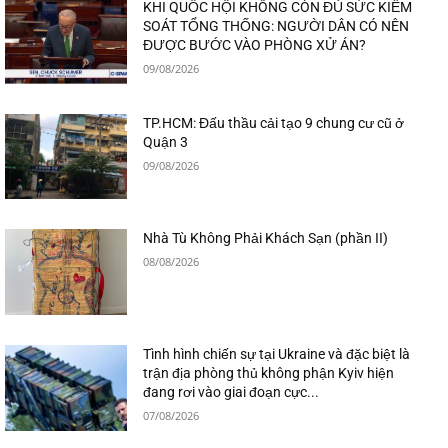
KHI QUỐC HỘI KHÔNG CÒN ĐỦ SỨC KIỂM
SOÁT TỔNG THỐNG: NGƯỜI DÂN CÓ NÊN
ĐƯỢC BƯỚC VÀO PHÒNG XỬ ÁN?
09/08/2026
TP.HCM: Đấu thầu cải tạo 9 chung cư cũ ở
Quận 3
09/08/2026
Nhà Tù Không Phải Khách Sạn (phần II)
08/08/2026
Tình hình chiến sự tại Ukraine và đặc biệt là
trận địa phòng thủ không phận Kyiv hiện
đang rơi vào giai đoạn cực...
07/08/2026