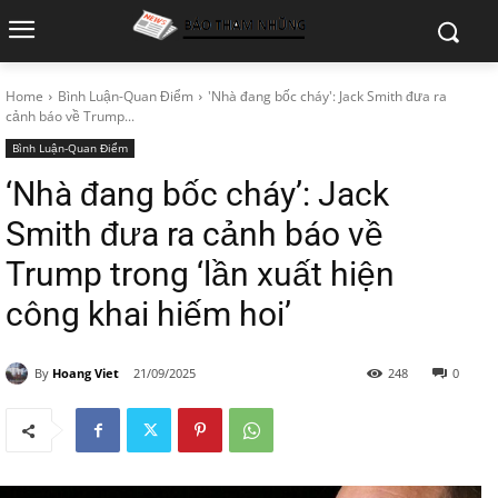
Home
Bình Luận-Quan Điểm
'Nhà đang bốc cháy': Jack Smith đưa ra
cảnh báo về Trump...
Bình Luận-Quan Điểm
‘Nhà đang bốc cháy’: Jack
Smith đưa ra cảnh báo về
Trump trong ‘lần xuất hiện
công khai hiếm hoi’
By
Hoang Viet
21/09/2025
248
0