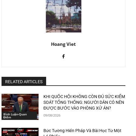
Hoang Viet
RELATED ARTICLES
KHI QUỐC HỘI KHÔNG CÒN ĐỦ SỨC KIỂM
SOÁT TỔNG THỐNG: NGƯỜI DÂN CÓ NÊN
ĐƯỢC BƯỚC VÀO PHÒNG XỬ ÁN?
Bình Luận-Quan
09/08/2026
Điểm
Bức Tường Hiến Pháp Và Bài Học Từ Một