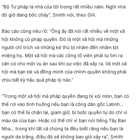
“Bộ Tư pháp là nhà của tôi trong rất nhiều năm. Ngôi nhà
đó giờ đang bốc cháy”, Smith nói, theo Gill.
Báo cáo cũng nêu rõ: “Ông ấy đã nói rất nhiều về một xã
hội không có pháp quyền. Đó là một xã hội mà những
người chỉ trích và những kẻ thù bị nhắm đến nhằm bịt ​​
miệng họ. Một xã hội mà các công tố viên phải tự tìm ra
căn cứ cho một vụ án sau khi sự việc đã xảy ra. Và một xã
hội mà bạn bè và đồng minh của chính quyền không phải
chịu bất kỳ hậu quả pháp lý nào.”
“Trong một xã hội mà pháp quyền đang bị xói mòn, bạn có
thể rơi vào tình huống nếu bạn là công dân gốc Latinh…
bạn có thể bị chặn lại, giam giữ, bị tước quyền tự do chỉ vì
màu da của bạn. Hoặc có thể chỉ vì bạn nói tiếng Tây Ban
Nha… trong khi tất cả chúng ta đều biết rằng nếu bạn là
người da trắng, điều đó sẽ không bao giờ xảy ra”, Smith