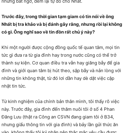
những bất ngờ, đem lại tự do cho Nhất.
Trước đây, trong thời gian tạm giam có tin nói về ông
Nhất bị tra khảo và bị đánh gãy răng, nhưng rồi lại không
có gì. Ông nghĩ sao về tin đồn rất chủ ý này?
Khi một người được cộng đồng quốc tế quan tâm, mọi tin
tức gì đưa ra từ gia đình hay trong nước cũng có thể trở
thành sự kiện. Cơ quan điều tra vẫn hay giăng bẫy để gia
đình và giới quan tâm bị hút theo, sập bẫy và nản lòng với
những tin không thật, từ đó lơi dần hay dè dặt việc cập
nhật tin tức.
Từ kinh nghiệm của chính bản thân mình, tôi thấy rõ việc
này. Trước đây, gia đình đến thăm nuôi tôi ở số 4 Phan
Đăng Lưu (thật ra Công an CSVN đang giam tôi ở B34,
nhưng giấu thông tin với gia đình) và bảy lần gửi thức ăn
vào, không thấy tôi ký nhận nên thắc mắc yêu cầu được