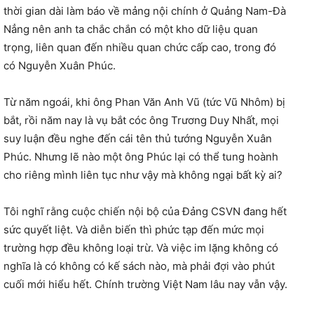
thời gian dài làm báo về mảng nội chính ở Quảng Nam-Đà
Nẳng nên anh ta chắc chắn có một kho dữ liệu quan
trọng, liên quan đến nhiều quan chức cấp cao, trong đó
có Nguyễn Xuân Phúc.
Từ năm ngoái, khi ông Phan Văn Anh Vũ (tức Vũ Nhôm) bị
bắt, rồi năm nay là vụ bắt cóc ông Trương Duy Nhất, mọi
suy luận đều nghe đến cái tên thủ tướng Nguyễn Xuân
Phúc. Nhưng lẽ nào một ông Phúc lại có thể tung hoành
cho riêng mình liên tục như vậy mà không ngại bất kỳ ai?
Tôi nghĩ rằng cuộc chiến nội bộ của Đảng CSVN đang hết
sức quyết liệt. Và diễn biến thì phức tạp đến mức mọi
trường hợp đều không loại trừ. Và việc im lặng không có
nghĩa là có không có kế sách nào, mà phải đợi vào phút
cuối mới hiểu hết. Chính trường Việt Nam lâu nay vẫn vậy.