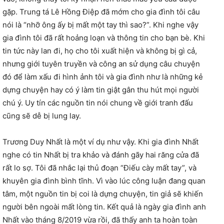
gặp. Trung tá Lê Hồng Điệp đã mớm cho gia đình tôi câu
nói là “nhỡ ông ấy bị mất một tay thì sao?”. Khi nghe vậy
gia đình tôi đã rất hoảng loạn và thông tin cho bạn bè. Khi
tin tức này lan đi, họ cho tôi xuất hiện và không bị gì cả,
nhưng giới tuyên truyền và công an sử dụng câu chuyện
đó để làm xấu đi hình ảnh tôi và gia đình như là những kẻ
dựng chuyện hay có ý làm tin giật gân thu hút mọi người
chú ý. Uy tín các nguồn tin nói chung về giới tranh đấu
cũng sẽ dễ bị lung lay.
Trương Duy Nhất là một ví dụ như vậy. Khi gia đình Nhất
nghe có tin Nhất bị tra khảo và đánh gãy hai răng cửa đã
rất lo sợ. Tôi đã nhắc lại thủ đoạn “Điếu cày mất tay”, và
khuyên gia đình bình tĩnh. Vì vào lúc công luận đang quan
tâm, một nguồn tin bị coi là dựng chuyện, tin giả sẽ khiến
người bên ngoài mất lòng tin. Kết quả là ngày gia đình anh
Nhất vào tháng 8/2019 vừa rồi, đã thấy anh ta hoàn toàn