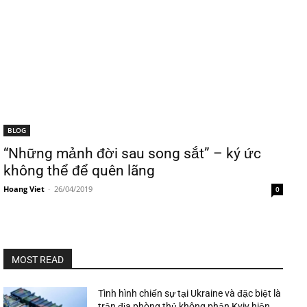
BLOG
“Những mảnh đời sau song sắt” – ký ức
không thể để quên lãng
Hoang Viet
-
26/04/2019
0
MOST READ
Tình hình chiến sự tại Ukraine và đặc biệt là
trận địa phòng thủ không phận Kyiv hiện