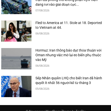
đang rơi vào giai đoạn cực...
07/08/2026
Fled to America at 11. Stole at 18. Deported
to Vietnam at 44.
06/08/2026
Hormuz: Iran thông báo đạt thỏa thuận với
Oman nhưng việc mở lại eo biển phụ thuộc
vào Mỹ
06/08/2026
Sếp Nhân quyền LHQ cho biết Iran đã hành
quyết ít nhất 56 người kể từ tháng 3
05/08/2026