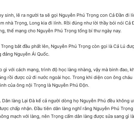
sinh, lẽ ra người ta sẽ gọi Nguyễn Phú Trọng con Cả Đần đi lín
m nhà Trọng, Long kia đi lính. Rồi đúng như lời thầy bói nói C
ng, thế mạng cho Nguyễn Phú Trọng tổng bí thư ngày nay.
Trọng bắt đầu phất lên, Nguyễn Phú Trọng còn gọi là Cả Lú đượ
ng đảng Nguyễn Ái Quốc.
o gì với cách mạng, trình độ học làng nhàng, vậy mà binh đao,
ảng rồi được cử đi nước ngoài học. Trong khi diện con ông cháu
 sinh của ông nội Trọng là Nguyễn Phú Độn.
hư. Dân làng Lại Đà kể cả người dòng họ Nguyễn Phú đều không ư
ược chấp nhận. Đầu tiên dân làng nghĩ rằng Nguyễn Phú Trọng t
hông mạch với làng, nên Trọng cấm dân làng được sửa sang gì 