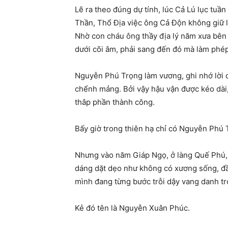
Lẽ ra theo đúng dự tính, lúc Cả Lú lục tu
Thần, Thổ Địa việc ông Cả Độn không giữ l
Nhờ con cháu ông thầy địa lý năm xưa bên 
dưới cõi âm, phải sang đến đó mà làm phép 
Nguyễn Phú Trọng làm vương, ghi nhớ lời d
chểnh mảng. Bởi vậy hậu vận được kéo dài,
thâp phần thành công.
Bấy giờ trong thiên hạ chỉ có Nguyễn Phú T
Nhưng vào năm Giáp Ngọ, ở làng Quế Phú, 
dáng dặt dẹo như không có xương sống, đầu
mình đang từng bước trỗi dậy vang danh tr
Kẻ đó tên là Nguyễn Xuân Phúc.