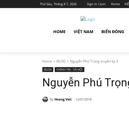
Thứ Sáu, Tháng 8 7, 2026
Sign in / Join
Home
VI
HOME
VIỆT NAM
BIỂN ĐÔNG
Home
BLOG
Nguyễn Phú Trọng truyền kỳ 3
BLOG
CHÍNH TRỊ - XÃ HỘI
Nguyễn Phú Trọng
By
Hoang Viet
12/01/2018
Share