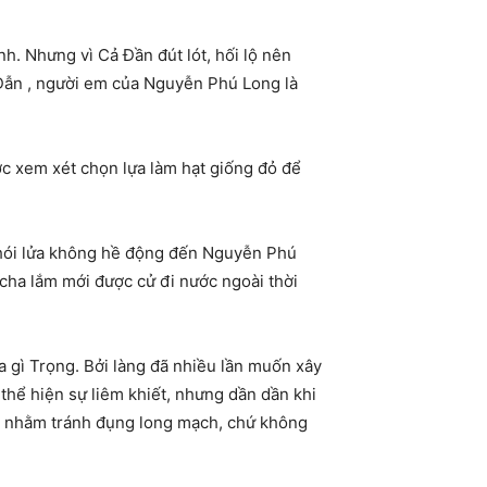
h. Nhưng vì Cả Đần đút lót, hối lộ nên
ả Đẫn , người em của Nguyễn Phú Long là
c xem xét chọn lựa làm hạt giống đỏ để
 khói lửa không hề động đến Nguyễn Phú
 cha lắm mới được cử đi nước ngoài thời
a gì Trọng. Bởi làng đã nhiều lần muốn xây
hể hiện sự liêm khiết, nhưng dần dần khi
là nhằm tránh đụng long mạch, chứ không