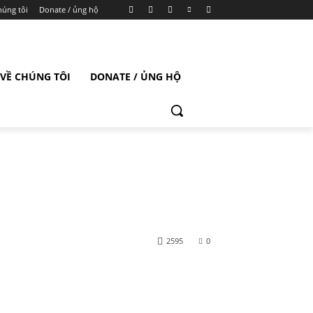
húng tôi
Donate / ủng hộ
VỀ CHÚNG TÔI
DONATE / ỦNG HỘ
2595
0