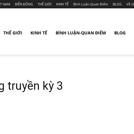
ỆT NAM
BIỂN ĐÔNG
THẾ GIỚI
KINH TẾ
Bình Luận-Quan Điểm
BLOG
Về c
THẾ GIỚI
KINH TẾ
BÌNH LUẬN-QUAN ĐIỂM
BLOG
 truyền kỳ 3