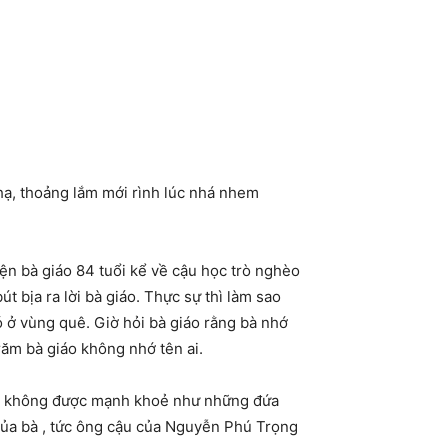
hạ, thoảng lắm mới rình lúc nhá nhem
ện bà giáo 84 tuổi kể về cậu học trò nghèo
 bịa ra lời bà giáo. Thực sự thì làm sao
 ở vùng quê. Giờ hỏi bà giáo rằng bà nhớ
ăm bà giáo không nhớ tên ai.
a y không được mạnh khoẻ như những đứa
i của bà , tức ông cậu của Nguyễn Phú Trọng