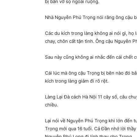
bị bắn vỡ sọ ngoài ruộng.
Nhà Nguyễn Phú Trọng nói rằng ông cậu bị
Các du kích trong làng không ai nói gì, họ l
chay, chôn cất tận tình. Ông cậu Nguyễn Ph
Sau này cũng không ai nhắc đến cái chết c
Cái lúc mà ông cậu Trọng bị bên nào đó bắn
kích trong làng giảm đi rõ rệt.
Làng Lại Đà cách Hà Nội 11 cây số, câu chu
chiều.
Lại nói về Nguyễn Phú Trọng khi lớn đến tu
Trọng mới qua 16 tuổi. Cả Đần nhớ lời thầ
Nguyễn Phú Long đi lính thay cho Trọng.