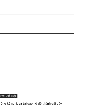
 TRỊ - XÃ HỘI
ồng kỳ nghỉ, và tại sao nó dễ thành cái bẫy