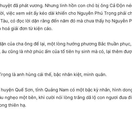
ần huyệt đã phát vương. Nhưng linh hồn con chó bị ông Cả Độn 
ời, việc xem xét ấy kéo dài khiến cho Nguyễn Phú Trọng phải c
Tàu, có đọc lời dặn rằng đến năm đó mà chưa thấy họ Nguyễn Ph
hoá giải đơn từ kiện cáo.
ặn của cha ông để lại, một lòng hướng phương Bắc thuần phục, 
 âu cũng là nhờ phúc ấm của tổ tiên hy sinh mà có, lại thêm đư
rọng là anh hùng cái thế, bậc nhân kiệt, minh quân.
huyện Quế Sơn, tỉnh Quảng Nam có một bậc kỳ nhân, hình dong c
 nghẹo một bên, khi cười nói lòng trắng dã lộ con ngươi đưa đi
ong thiên hạ.