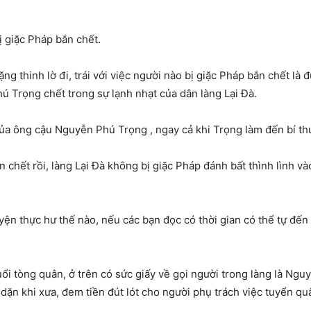
 giặc Pháp bắn chết.
ặng thinh lờ đi, trái với việc người nào bị giặc Pháp bắn chết là
ú Trọng chết trong sự lạnh nhạt của dân làng Lại Đà.
ủa ông cậu Nguyễn Phú Trọng , ngay cả khi Trọng làm đến bí thư
 chết rồi, làng Lại Đà không bị giặc Pháp đánh bất thình lình v
yện thực hư thế nào, nếu các bạn đọc có thời gian có thể tự đến
ổi tòng quân, ở trên có sức giấy về gọi người trong làng là Nguy
y dặn khi xưa, đem tiền đút lót cho người phụ trách việc tuyển 