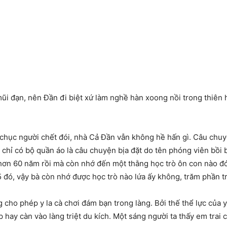
ũi đạn, nên Đần đi biệt xứ làm nghề hàn xoong nồi trong thiên 
chục người chết đói, nhà Cả Đần vẫn không hề hấn gì. Câu chuy
ỉ có bộ quần áo là câu chuyện bịa đặt do tên phóng viên bồi bút
hơn 60 năm rồi mà còn nhớ đến một thằng học trò ôn con nào đó
ó, vậy bà còn nhớ được học trò nào lứa ấy không, trăm phần tr
 cho phép y la cà chơi đám bạn trong làng. Bởi thế thể lực củ
p hay càn vào làng triệt du kích. Một sáng người ta thấy em tra