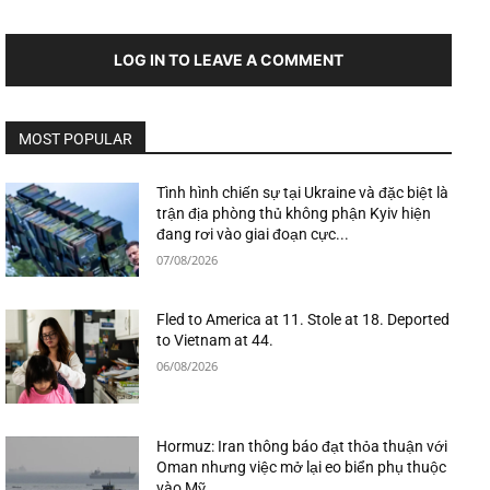
LOG IN TO LEAVE A COMMENT
MOST POPULAR
Tình hình chiến sự tại Ukraine và đặc biệt là
trận địa phòng thủ không phận Kyiv hiện
đang rơi vào giai đoạn cực...
07/08/2026
Fled to America at 11. Stole at 18. Deported
to Vietnam at 44.
06/08/2026
Hormuz: Iran thông báo đạt thỏa thuận với
Oman nhưng việc mở lại eo biển phụ thuộc
vào Mỹ