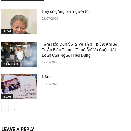
Hãy cố gắng làm người tốt
28/07/2026
BLOG
Tấm Hóa Đơn $612 Và Tiền Tip $9: Khi Sự
Tri Ân Biến Thành “Thuế Ẩn” Và Cuộc Nổi
Loạn Của Người Tiêu Dùng
19/05/2026
DIỄN ĐÀN
Nặng
18/05/2026
BLOG
LEAVE A REPLY