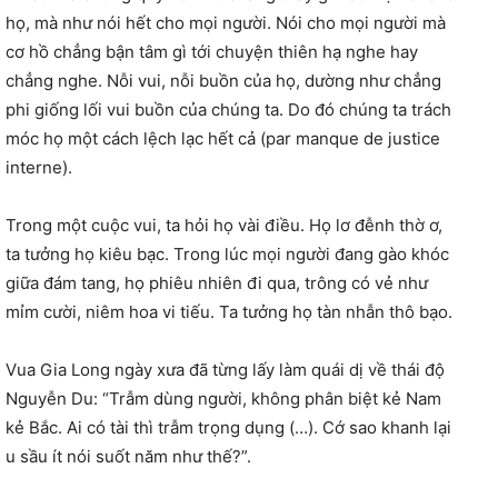
họ, mà như nói hết cho mọi người. Nói cho mọi người mà
cơ hồ chẳng bận tâm gì tới chuyện thiên hạ nghe hay
chẳng nghe. Nỗi vui, nỗi buồn của họ, dường như chẳng
phi giống lối vui buồn của chúng ta. Do đó chúng ta trách
móc họ một cách lệch lạc hết cả (par manque de justice
interne).
Trong một cuộc vui, ta hỏi họ vài điều. Họ lơ đễnh thờ ơ,
ta tưởng họ kiêu bạc. Trong lúc mọi người đang gào khóc
giữa đám tang, họ phiêu nhiên đi qua, trông có vẻ như
mỉm cười, niêm hoa vi tiếu. Ta tưởng họ tàn nhẫn thô bạo.
Vua Gia Long ngày xưa đã từng lấy làm quái dị về thái độ
Nguyễn Du: “Trẫm dùng người, không phân biệt kẻ Nam
kẻ Bắc. Ai có tài thì trẫm trọng dụng (…). Cớ sao khanh lại
u sầu ít nói suốt năm như thế?”.