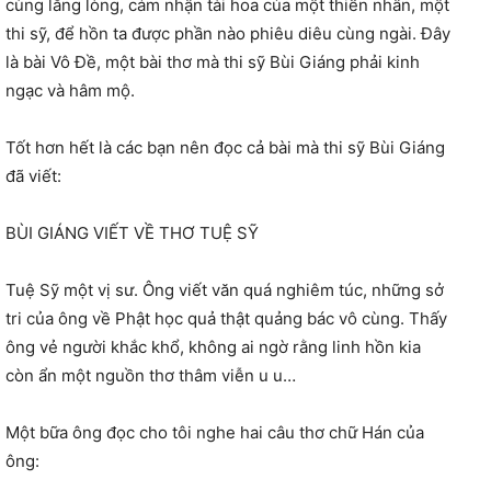
cùng lắng lòng, cảm nhận tài hoa của một thiền nhân, một
thi sỹ, để hồn ta được phần nào phiêu diêu cùng ngài. Đây
là bài Vô Đề, một bài thơ mà thi sỹ Bùi Giáng phải kinh
ngạc và hâm mộ.
Tốt hơn hết là các bạn nên đọc cả bài mà thi sỹ Bùi Giáng
đã viết:
BÙI GIÁNG VIẾT VỀ THƠ TUỆ SỸ
Tuệ Sỹ một vị sư. Ông viết văn quá nghiêm túc, những sở
tri của ông về Phật học quả thật quảng bác vô cùng. Thấy
ông vẻ người khắc khổ, không ai ngờ rằng linh hồn kia
còn ẩn một nguồn thơ thâm viễn u u…
Một bữa ông đọc cho tôi nghe hai câu thơ chữ Hán của
ông: