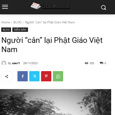
Home
BLOG
Người "cân" lại Phật Giáo Việt Nam
BLOG
DIỄN ĐÀN
Người “cân” lại Phật Giáo Việt
Nam
By
user1
28/11/2023
505
0