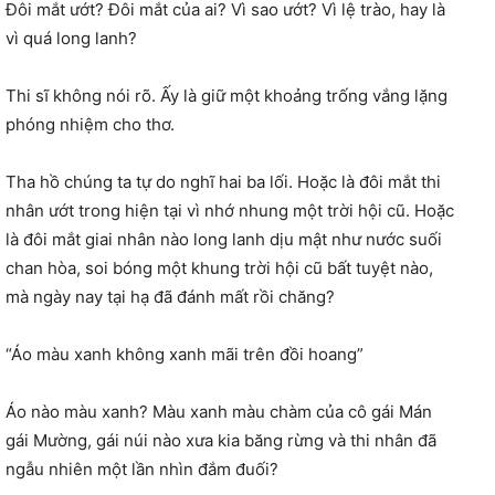
Đôi mắt ướt? Đôi mắt của ai? Vì sao ướt? Vì lệ trào, hay là
vì quá long lanh?
Thi sĩ không nói rõ. Ấy là giữ một khoảng trống vắng lặng
phóng nhiệm cho thơ.
Tha hồ chúng ta tự do nghĩ hai ba lối. Hoặc là đôi mắt thi
nhân ướt trong hiện tại vì nhớ nhung một trời hội cũ. Hoặc
là đôi mắt giai nhân nào long lanh dịu mật như nước suối
chan hòa, soi bóng một khung trời hội cũ bất tuyệt nào,
mà ngày nay tại hạ đã đánh mất rồi chăng?
“Áo màu xanh không xanh mãi trên đồi hoang”
Áo nào màu xanh? Màu xanh màu chàm của cô gái Mán
gái Mường, gái núi nào xưa kia băng rừng và thi nhân đã
ngẫu nhiên một lần nhìn đắm đuối?