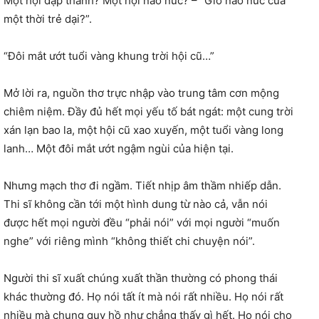
Một hội đạp thanh? Một hội nao nức? – “Giờ nao nức của
một thời trẻ dại?”.
“Đôi mắt ướt tuổi vàng khung trời hội cũ…”
Mở lời ra, nguồn thơ trực nhập vào trung tâm cơn mộng
chiêm niệm. Đầy đủ hết mọi yếu tố bát ngát: một cung trời
xán lạn bao la, một hội cũ xao xuyến, một tuổi vàng long
lanh… Một đôi mắt ướt ngậm ngùi của hiện tại.
Nhưng mạch thơ đi ngầm. Tiết nhịp âm thầm nhiếp dẫn.
Thi sĩ không cần tới một hình dung từ nào cả, vẫn nói
được hết mọi người đều “phải nói” với mọi người “muốn
nghe” với riêng mình “không thiết chi chuyện nói”.
Người thi sĩ xuất chúng xuất thần thường có phong thái
khác thường đó. Họ nói tất ít mà nói rất nhiều. Họ nói rất
nhiều mà chung quy hồ như chẳng thấy gì hết. Họ nói cho