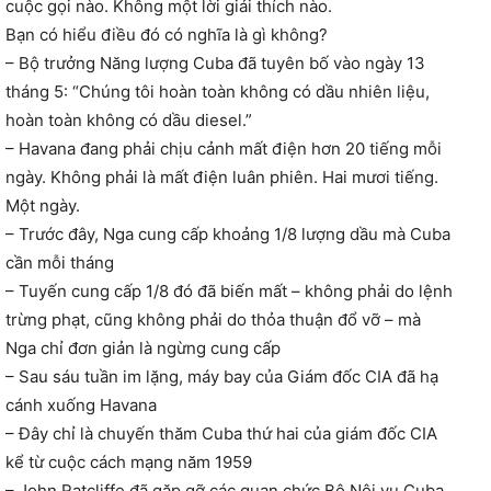
cuộc gọi nào. Không một lời giải thích nào.
Bạn có hiểu điều đó có nghĩa là gì không?
– Bộ trưởng Năng lượng Cuba đã tuyên bố vào ngày 13
tháng 5: “Chúng tôi hoàn toàn không có dầu nhiên liệu,
hoàn toàn không có dầu diesel.”
– Havana đang phải chịu cảnh mất điện hơn 20 tiếng mỗi
ngày. Không phải là mất điện luân phiên. Hai mươi tiếng.
Một ngày.
– Trước đây, Nga cung cấp khoảng 1/8 lượng dầu mà Cuba
cần mỗi tháng
– Tuyến cung cấp 1/8 đó đã biến mất – không phải do lệnh
trừng phạt, cũng không phải do thỏa thuận đổ vỡ – mà
Nga chỉ đơn giản là ngừng cung cấp
– Sau sáu tuần im lặng, máy bay của Giám đốc CIA đã hạ
cánh xuống Havana
– Đây chỉ là chuyến thăm Cuba thứ hai của giám đốc CIA
kể từ cuộc cách mạng năm 1959
– John Ratcliffe đã gặp gỡ các quan chức Bộ Nội vụ Cuba