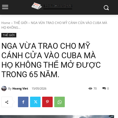
Home
THẾ GIỚI
NGA VỪA TRAO CHO MỸ CÁNH CỬA VÀO CUBA MÀ
HỌ KHÔNG...
THẾ GIỚI
NGA VỪA TRAO CHO MỸ
CÁNH CỬA VÀO CUBA MÀ
HỌ KHÔNG THỂ MỞ ĐƯỢC
TRONG 65 NĂM.
By
Hoang Viet
15/05/2026
70
0