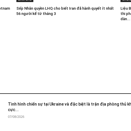
ietnam
Sếp Nhân quyền LHQ cho biết Iran đã hành quyết ít nhất
Liệu 
56 người kể từ tháng 3
thi p
dàn...
Tình hình chiến sự tại Ukraine và đặc biệt là trận địa phòng thủ 
cực...
07/08/2026