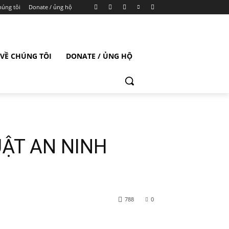
húng tôi
Donate / ủng hộ
VỀ CHÚNG TÔI
DONATE / ỦNG HỘ
UẬT AN NINH
788
0