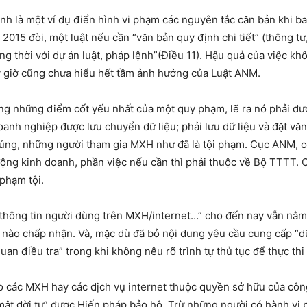
ịnh là một ví dụ điển hình vi phạm các nguyên tắc căn bản khi 
015 đòi, một luật nếu cần “văn bản quy định chi tiết” (thông tư,
ồng thời với dự án luật, pháp lệnh”(Điều 11). Hậu quả của việc k
 giờ cũng chưa hiểu hết tầm ảnh hưởng của Luật ANM.
ng những điểm cốt yếu nhất của một quy phạm, lẽ ra nó phải được
oanh nghiệp được lưu chuyển dữ liệu; phải lưu dữ liệu và đặt văn
húng, những người tham gia MXH như đã là tội phạm. Cục ANM, c
ộng kinh doanh, phần việc nếu cần thì phải thuộc về Bộ TTTT. C
 phạm tội.
 thông tin người dùng trên MXH/internet…” cho đến nay vẫn nằm
 nào chấp nhận. Và, mặc dù đã bỏ nội dung yêu cầu cung cấp “
an điều tra” trong khi không nêu rõ trình tự thủ tục để thực thi
các MXH hay các dịch vụ internet thuộc quyền sở hữu của công 
 mật đời tư” được Hiến pháp bảo hộ. Trừ những người có hành vi