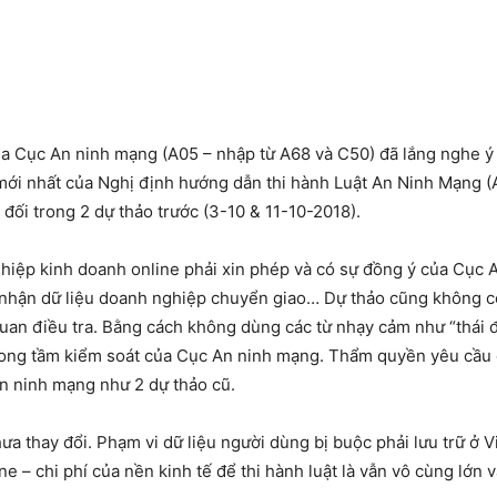
ủa Cục An ninh mạng (A05 – nhập từ A68 và C50) đã lắng nghe ý
ới nhất của Nghị định hướng dẫn thi hành Luật An Ninh Mạng (A
đối trong 2 dự thảo trước (3-10 & 11-10-2018).
hiệp kinh doanh online phải xin phép và có sự đồng ý của Cục 
ếp nhận dữ liệu doanh nghiệp chuyển giao… Dự thảo cũng không 
uan điều tra. Bằng cách không dùng các từ nhạy cảm như “thái 
rong tầm kiểm soát của Cục An ninh mạng. Thẩm quyền yêu cầu 
an ninh mạng như 2 dự thảo cũ.
ưa thay đổi. Phạm vi dữ liệu người dùng bị buộc phải lưu trữ ở 
e – chi phí của nền kinh tế để thi hành luật là vẫn vô cùng lớn và