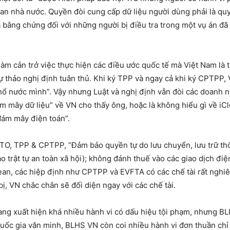
an nhà nước. Quyền đòi cung cấp dữ liệu người dùng phải là quy
 bằng chứng đối với những người bị điều tra trong một vụ án đã b
m cản trở việc thực hiện các điều ước quốc tế mà Việt Nam là 
 thảo nghị định tuân thủ. Khi ký TPP và ngay cả khi ký CPTPP,
thổ nước mình”. Vậy nhưng Luật và nghị định vẫn đòi các doanh ng
m mây dữ liệu” về VN cho thấy ông, hoặc là không hiểu gì về i
đám mây điện toán”.
O, TPP & CPTPP, “Đảm bảo quyền tự do lưu chuyển, lưu trữ thôn
 trật tự an toàn xã hội); không đánh thuế vào các giao dịch điệ
n, các hiệp định như CPTPP và EVFTA có các chế tài rất nghiê
ị, VN chắc chắn sẽ đối diện ngay với các chế tài.
đang xuất hiện khá nhiều hành vi có dấu hiệu tội phạm, nhưng BL
quốc gia văn minh, BLHS VN còn coi nhiều hành vi đơn thuần chỉ 