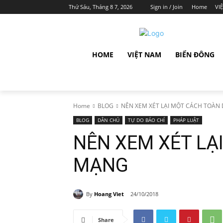
Thứ Sáu, Tháng 8 7, 2026
Sign in / Join
Home
VI
HOME
VIỆT NAM
BIỂN ĐÔNG
Home
BLOG
NÊN XEM XÉT LẠI MỘT CÁCH TOÀN
BLOG
DÂN CHỦ
TỰ DO BÁO CHÍ
PHÁP LUẬT
NÊN XEM XÉT LẠ
MẠNG
By
Hoang Viet
24/10/2018
Share