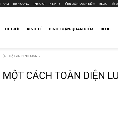
ỆT NAM
BIỂN ĐÔNG
THẾ GIỚI
KINH TẾ
Bình Luận-Quan Điểm
BLOG
Về c
THẾ GIỚI
KINH TẾ
BÌNH LUẬN-QUAN ĐIỂM
BLOG
 DIỆN LUẬT AN NINH MẠNG
I MỘT CÁCH TOÀN DIỆN L