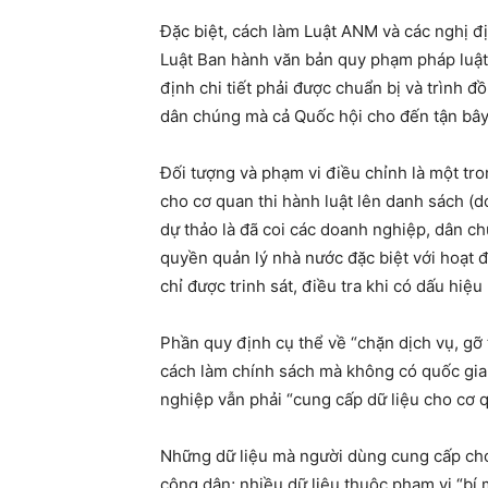
Đặc biệt, cách làm Luật ANM và các nghị đ
Luật Ban hành văn bản quy phạm pháp luật 2
định chi tiết phải được chuẩn bị và trình đ
dân chúng mà cả Quốc hội cho đến tận bây
Đối tượng và phạm vi điều chỉnh là một tro
cho cơ quan thi hành luật lên danh sách (d
dự thảo là đã coi các doanh nghiệp, dân c
quyền quản lý nhà nước đặc biệt với hoạt đ
chỉ được trinh sát, điều tra khi có dấu hiệu
Phần quy định cụ thể về “chặn dịch vụ, gỡ
cách làm chính sách mà không có quốc gia
nghiệp vẫn phải “cung cấp dữ liệu cho cơ qu
Những dữ liệu mà người dùng cung cấp cho 
công dân; nhiều dữ liệu thuộc phạm vi “bí