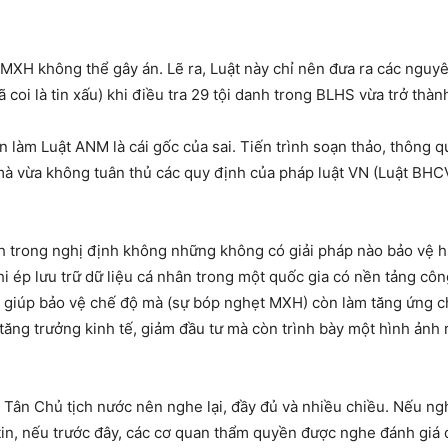
XH không thể gây án. Lẽ ra, Luật này chỉ nên đưa ra các nguyê
ã coi là tin xấu) khi điều tra 29 tội danh trong BLHS vừa trở thà
 làm Luật ANM là cái gốc của sai. Tiến trình soạn thảo, thông qu
mà vừa không tuân thủ các quy định của pháp luật VN (Luật BHC
 trong nghị định không những không có giải pháp nào bảo vệ 
i ép lưu trữ dữ liệu cá nhân trong một quốc gia có nền tảng côn
 giúp bảo vệ chế độ mà (sự bóp nghẹt MXH) còn làm tăng ứng ch
ăng trưởng kinh tế, giảm đầu tư mà còn trình bày một hình ảnh
à Tân Chủ tịch nước nên nghe lại, đầy đủ và nhiều chiều. Nếu 
 tin, nếu trước đây, các cơ quan thẩm quyền được nghe đánh giá