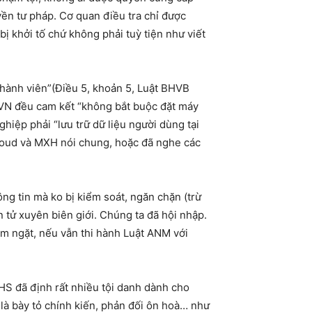
ền tư pháp. Cơ quan điều tra chỉ được
ị khởi tố chứ không phải tuỳ tiện như viết
thành viên”(Điều 5, khoản 5, Luật BHVB
 VN đều cam kết “không bắt buộc đặt máy
hiệp phải “lưu trữ dữ liệu người dùng tại
Cloud và MXH nói chung, hoặc đã nghe các
g tin mà ko bị kiểm soát, ngăn chặn (trừ
n tử xuyên biên giới. Chúng ta đã hội nhập.
m ngặt, nếu vẫn thi hành Luật ANM với
HS đã định rất nhiều tội danh dành cho
là bày tỏ chính kiến, phản đối ôn hoà… như