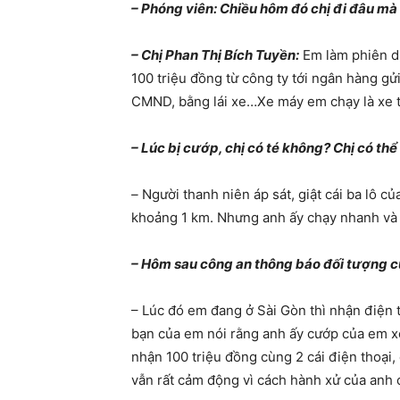
– Phóng viên: Chiều hôm đó chị đi đâu mà 
– Chị Phan Thị Bích Tuyền:
Em làm phiên d
100 triệu đồng từ công ty tới ngân hàng gửi 
CMND, bằng lái xe…Xe máy em chạy là xe ta
– Lúc bị cướp, chị có té không? Chị có th
–
Người thanh niên áp sát, giật cái ba lô c
khoảng 1 km. Nhưng anh ấy chạy nhanh và 
– Hôm sau công an thông báo đối tượng cướ
– Lúc đó em đang ở Sài Gòn thì nhận điện t
bạn của em nói rằng anh ấy cướp của em xon
nhận 100 triệu đồng cùng 2 cái điện thoại,
vẫn rất cảm động vì cách hành xử của anh 