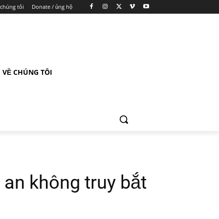
 chúng tôi
Donate / ủng hộ
VỀ CHÚNG TÔI
an không truy bắt