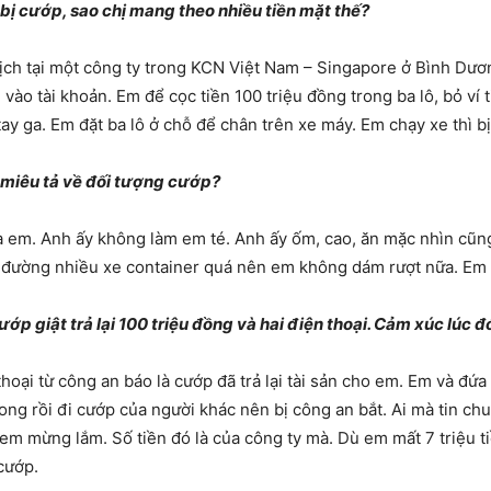
bị cướp, sao chị mang theo nhiều tiền mặt thế?
ịch tại một công ty trong KCN Việt Nam – Singapore ở Bình Dư
vào tài khoản. Em để cọc tiền 100 triệu đồng trong ba lô, bỏ ví t
y ga. Em đặt ba lô ở chỗ để chân trên xe máy. Em chạy xe thì bị
ể miêu tả về đối tượng cướp?
ủa em. Anh ấy không làm em té. Anh ấy ốm, cao, ăn mặc nhìn cũng
đường nhiều xe container quá nên em không dám rượt nữa. Em tớ
p giật trả lại 100 triệu đồng và hai điện thoại. Cảm xúc lúc đ
hoại từ công an báo là cướp đã trả lại tài sản cho em. Em và đứa
g rồi đi cướp của người khác nên bị công an bắt. Ai mà tin chuy
 em mừng lắm. Số tiền đó là của công ty mà. Dù em mất 7 triệu t
cướp.