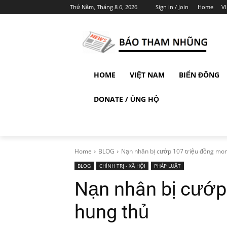
Thứ Năm, Tháng 8 6, 2026
Sign in / Join
Home
V
HOME
VIỆT NAM
BIỂN ĐÔNG
DONATE / ỦNG HỘ
Home
BLOG
Nạn nhân bị cướp 107 triệu đồng mong
BLOG
CHÍNH TRỊ - XÃ HỘI
PHÁP LUẬT
Nạn nhân bị cướp
hung thủ