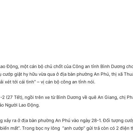
 Lao Động, một cán bộ chủ chốt của Công an tỉnh Bình Dương cho 
ụ cướp giật hy hữu vừa qua ở địa bàn phường An Phú, thị xã Thu
i xét tới cái tình” – vị cán bộ công an tỉnh nói.
1-2 (27 Tết), ngồi trên xe từ Bình Dương về quê An Giang, chị Ph
Báo Người Lao Động.
ng xảy ra ở địa bàn phường An Phú vào ngày 28-1. Đối tượng cướ
biến mất”. Trong bọc ny lông “anh cướp” gửi trả còn có 2 điện th