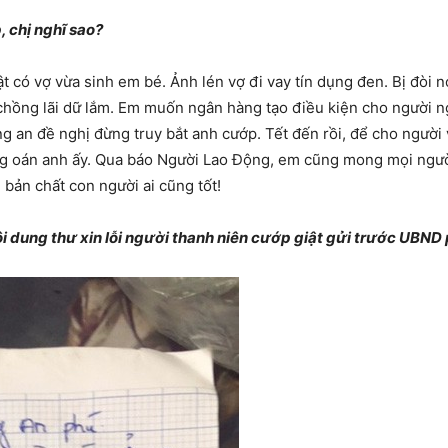
, chị nghĩ sao?
ật có vợ vừa sinh em bé. Ảnh lén vợ đi vay tín dụng đen. Bị đòi 
ãi chồng lãi dữ lắm. Em muốn ngân hàng tạo điều kiện cho người
ng an đề nghị đừng truy bắt anh cướp. Tết đến rồi, để cho ngườ
ng oán anh ấy. Qua báo Người Lao Động, em cũng mong mọi ngườ
 bản chất con người ai cũng tốt!
i dung thư xin lỗi người thanh niên cướp giật gửi trước UBN