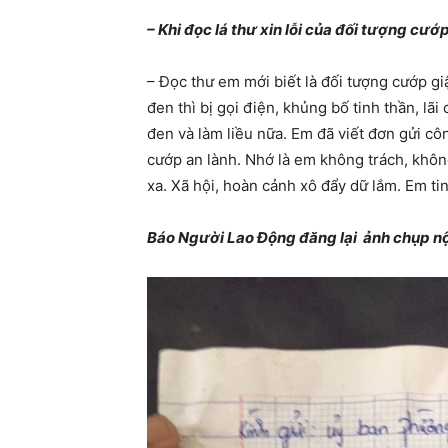
– Khi đọc lá thư xin lỗi của đối tượng cướp
– Đọc thư em mới biết là đối tượng cướp gi
đen thì bị gọi điện, khủng bố tinh thần, l
đen và làm liều nữa. Em đã viết đơn gửi cô
cướp an lành. Nhớ là em không trách, khô
xa. Xã hội, hoàn cảnh xô đẩy dữ lắm. Em tin
Báo Người Lao Động đăng lại ảnh chụp nộ