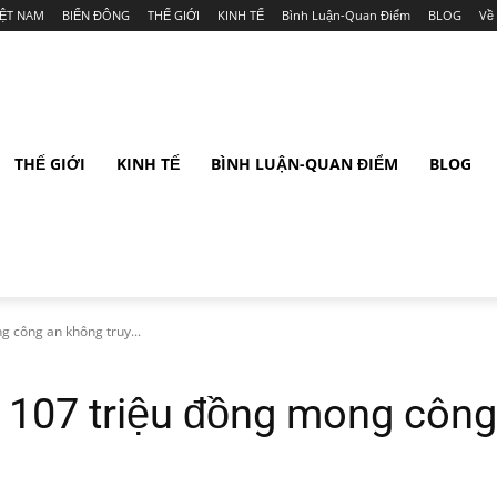
IỆT NAM
BIỂN ĐÔNG
THẾ GIỚI
KINH TẾ
Bình Luận-Quan Điểm
BLOG
Về
THẾ GIỚI
KINH TẾ
BÌNH LUẬN-QUAN ĐIỂM
BLOG
 công an không truy...
 107 triệu đồng mong công 