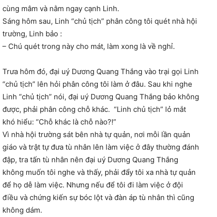
cùng mâm và nằm ngay cạnh Linh.
Sáng hôm sau, Linh “chủ tịch” phân công tôi quét nhà hội
trường, Linh bảo :
– Chú quét trong này cho mát, làm xong là về nghỉ.
Trưa hôm đó, đại uý Dương Quang Thắng vào trại gọi Linh
“chủ tịch” lên hỏi phân công tôi làm ở đâu. Sau khi nghe
Linh “chủ tịch” nói, đại uý Dương Quang Thắng bảo không
được, phải phân công chỗ khác. “Linh chủ tịch” lỏ mắt
khó hiểu: “Chỗ khác là chỗ nào?!”
Vì nhà hội trường sát bên nhà tự quản, nơi mỗi lần quản
giáo và trật tự đưa tù nhân lên làm việc ở đây thường đánh
đập, tra tấn tù nhân nên đại uý Dương Quang Thắng
không muốn tôi nghe và thấy, phải đẩy tôi xa nhà tự quản
để họ dễ làm việc. Nhưng nếu để tôi đi làm việc ở đội
điều và chứng kiến sự bóc lột và đàn áp tù nhân thì cũng
không dám.