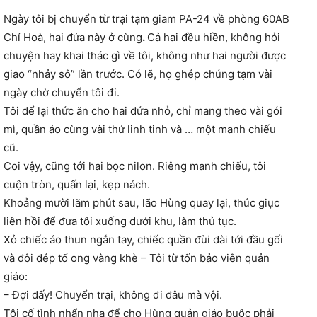
Ngày tôi bị chuyển từ trại tạm giam PA-24 về phòng 60AB
Chí Hoà, hai đứa này ở cùng
.
Cả hai đều hiền, không hỏi
chuyện hay khai thác gì về tôi, không như hai người được
giao “nhảy sô” lần trước. Có lẽ, họ ghép chúng tạm vài
ngày chờ chuyển tôi đi.
Tôi để lại thức ăn cho hai đứa nhỏ, chỉ mang theo vài gói
mì, quần áo cùng vài thứ linh tinh và … một manh chiếu
cũ.
Coi vậy, cũng tới hai bọc nilon. Riêng manh chiếu, tôi
cuộn tròn, quấn lại, kẹp nách.
Khoảng mười lăm phút sau
,
lão Hùng quay lại, thúc giục
liên hồi để đưa tôi xuống dưới khu, làm thủ tục.
Xỏ chiếc áo thun ngắn tay, chiếc quần đùi dài tới đầu gối
và đôi dép tổ ong vàng khè – Tôi từ tốn bảo viên quản
giáo:
– Đợi đấy! Chuyển trại, không đi đâu mà vội.
Tôi cố tình nhẩn nha để cho Hùng quản giáo buộc phải