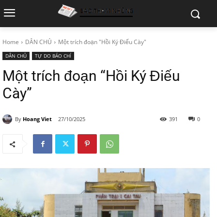
Home
DÂN CHỦ
Một trích đoạn "Hồi Ký Điếu Cày"
DÂN CHỦ
TỰ DO BÁO CHÍ
Một trích đoạn “Hồi Ký Điếu
Cày”
By
Hoang Viet
27/10/2025
391
0