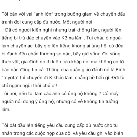
Tôi bàn với vài “anh lớn” trong buồng giam về chuyện đấu
tranh đòi cung cấp đủ nước. Một người nói:
– Đã có người kiến nghị nhưng trại không làm, người lên
tiếng bị trù dập chuyển vào K3 xa lắm . Tụi cháu ở ngoài
làm chuyện ác, bây giờ lên tiếng không ai ủng hộ, có đứa
bị đánh đến chấn thương sọ não, bây giờ sống đời sống
thực vật, gia đình nó đi kiện cáo khắp nơi mà không có tờ
báo nào đăng tin cả. Thằng cha quản giáo đánh nó là Bình
“toyota” thì chuyển đi K khác làm, chẳng hề hấn gì. Đời tù
chỉ ngậm ngùi thôi chú ơi!
Tôi nói, nếu tôi làm các anh có ủng hộ không ? Có mấy
người nói đồng ý ủng hộ, nhưng có vẻ không tin tưởng
lắm.
Tôi bắt đầu lên tiếng yêu cầu cung cấp đủ nước cho tù
nhân trong các cuộc họp của đội và yêu cầu ghi vào biên