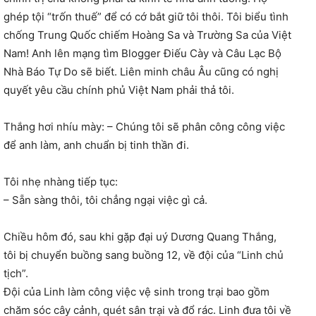
ghép tội “trốn thuế” để có cớ bắt giữ tôi thôi. Tôi biểu tình
chống Trung Quốc chiếm Hoàng Sa và Trường Sa của Việt
Nam! Anh lên mạng tìm Blogger Điếu Cày và Câu Lạc Bộ
Nhà Báo Tự Do sẽ biết. Liên minh châu Âu cũng có nghị
quyết yêu cầu chính phủ Việt Nam phải thả tôi.
Thắng hơi nhíu mày:
–
Chúng tôi sẽ phân công công việc
để anh làm, anh chuẩn bị tinh thần đi.
Tôi nhẹ nhàng tiếp tục:
–
Sẵn sàng thôi, tôi chẳng ngại việc gì cả.
Chiều hôm đó, sau khi gặp đại uý Dương Quang Thắng,
tôi bị chuyển buồng sang buồng 12, về đội của “Linh chủ
tịch”.
Đội của Linh làm công việc vệ sinh trong trại bao gồm
chăm sóc cây cảnh, quét sân trại và đổ rác. Linh đưa tôi về