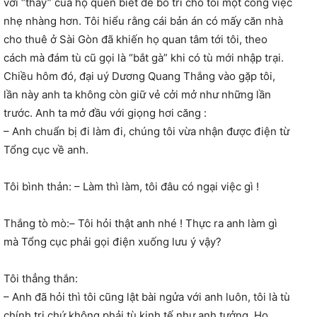
với “thầy” của họ quen biết để bố trí cho tôi một công việc
nhẹ nhàng hơn. Tôi hiểu rằng cái bản án có mấy căn nhà
cho thuê ở Sài Gòn đã khiến họ quan tâm tới tôi, theo
cách mà đám tù cũ gọi là “bắt gà” khi có tù mới nhập trại.
Chiều hôm đó, đại uý Dương Quang Thắng vào gặp tôi,
lần này anh ta không còn giữ vẻ cởi mở như những lần
trước. Anh ta mở đầu với giọng hơi căng :
– Anh chuẩn bị đi làm đi, chúng tôi vừa nhận được điện từ
Tổng cục về anh.
Tôi bình thản:
– Làm thì làm, tôi đâu có ngại việc gì !
Thắng tò mò:
– Tôi hỏi thật anh nhé ! Thực ra anh làm gì
mà Tổng cục phải gọi điện xuống lưu ý vậy?
Tôi thẳng thắn:
–
Anh đã hỏi thì tôi cũng lật bài ngửa với anh luôn, tôi là tù
chính trị chứ không phải tù kinh tế như anh tưởng. Họ