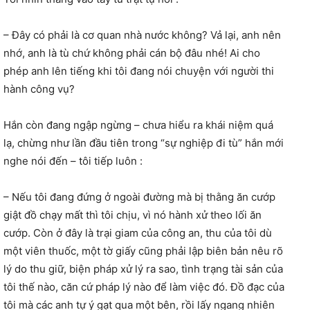
– Đây có phải là cơ quan nhà nước không? Vả lại, anh nên
nhớ, anh là tù chứ không phải cán bộ đâu nhé! Ai cho
phép anh lên tiếng khi tôi đang nói chuyện với người thi
hành công vụ?
Hắn còn đang ngập ngừng – chưa hiểu ra khái niệm quá
lạ, chừng như lần đầu tiên trong “sự nghiệp đi tù” hắn mới
nghe nói đến – tôi tiếp luôn :
– Nếu tôi đang đứng ở ngoài đường mà bị thằng ăn cướp
giật đồ chạy mất thì tôi chịu, vì nó hành xử theo lối ăn
cướp. Còn ở đây là trại giam của công an, thu của tôi dù
một viên thuốc, một tờ giấy cũng phải lập biên bản nêu rõ
lý do thu giữ, biện pháp xử lý ra sao, tình trạng tài sản của
tôi thế nào, căn cứ pháp lý nào để làm việc đó. Đồ đạc của
tôi mà các anh tự ý gạt qua một bên, rồi lấy ngang nhiên