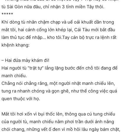
tù Sài Gòn nữa đâu, chỉ nhận 3 tỉnh miền Tây thôi.
*****
Khi dòng tù nhân chậm chạp và uể oải khuất dần trong
mắt tôi, hai cánh cổng lớn khép lại, Cái Tàu mới bắt đầu
làm thủ tục để nhập… kho tôi.Tay cán bộ trực ra lệnh rất
khệnh khạng:
– Hai đứa mày khám đi!
Hai người tù “trật tự” lẳng lặng bước đến chỗ tôi đang để
manh chiếu.
Chẳng nói chẳng rằng, một người nhặt manh chiếu lên,
tung ra nhanh chóng và gọn ghẽ, như thể công việc quá
quen thuộc với họ.
Mắt tôi hơi xốn vì bụi thốc lên, thông qua cú tung chiếu
của người tù, manh chiếu nằm phơi trần dưới ánh nắng
chói chang, những vết ố đen vì mồ hôi lâu ngày bám chặt,