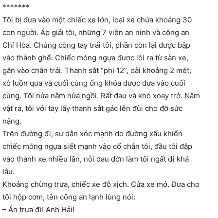
*******
Tôi bị đưa vào một chiếc xe lớn, loại xe chứa khoảng 30
con người. Áp giải tôi, những 7 viên an ninh và công an
Chí Hòa. Chúng còng tay trái tôi, phần còn lại được bập
vào thành ghế. Chiếc móng ngựa được lôi ra từ sàn xe,
gắn vào chân trái. Thanh sắt “phi 12”, dài khoảng 2 mét,
xỏ luồn qua và cuối cùng ống khóa được đưa vào cuối
cùng. Tôi nửa nằm nửa ngồi. Rất đau và khó xoay trở. Nằm
vật ra, tôi với tay lấy thanh sắt gác lên đùi cho đỡ sức
nặng.
Trên đường đi, sự dằn xóc mạnh do đường xấu khiến
chiếc móng ngựa siết mạnh vào cổ chân tôi, đầu tôi đập
vào thành xe nhiều lần, nỗi đau đớn làm tôi ngất đi khá
lâu.
Khoảng chừng trưa, chiếc xe đỗ xịch. Cửa xe mở. Đưa cho
tôi hộp cơm, tên công an lạnh lùng nói:
– Ăn trưa đi! Anh Hải!