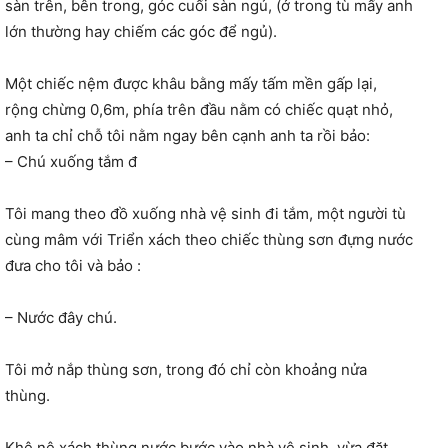
sàn trên, bên trong, góc cuối sàn ngủ, (ở trong tù mấy anh
lớn thường hay chiếm các góc để ngủ).
Một chiếc nệm được khâu bằng mấy tấm mền gấp lại,
rộng chừng 0,6m, phía trên đầu nằm có chiếc quạt nhỏ,
anh ta chỉ chỗ tôi nằm ngay bên cạnh anh ta rồi bảo:
– Chú xuống tắm đ
Tôi mang theo đồ xuống nhà vệ sinh đi tắm, một người tù
cùng mâm với Triển xách theo chiếc thùng sơn đựng nước
đưa cho tôi và bảo :
– Nước đây chú.
Tôi mở nắp thùng sơn, trong đó chỉ còn khoảng nửa
thùng.
Khệ nệ xách thùng nước bước vào nhà vệ sinh, v
ừa đặt