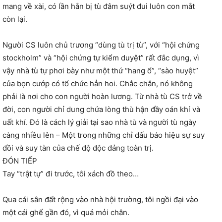
mang về xài, có lần hắn bị tù đâm suýt đui luôn con mắt
còn lại.
Người CS luôn chủ trương “dùng tù trị tù”, với “hội chứng
stockholm” và “hội chứng tự kiểm duyệt” rất đắc dụng, vì
vậy nhà tù tự phơi bày như một thứ “hang ổ”, “sào huyệt”
của bọn cướp có tổ chức hẳn hoi. Chắc chắn, nó không
phải là nơi cho con người hoàn lương. Từ nhà tù CS trở về
đời, con người chỉ dung chứa lòng thù hận đầy oán khí và
uất khí. Đó là cách lý giải tại sao nhà tù và người tù ngày
càng nhiều lên – Một trong những chỉ dấu báo hiệu sự suy
đồi và suy tàn của chế độ độc đảng toàn trị.
ĐÓN TIẾP
Tay “trật tự” đi trước, tôi xách đồ theo…
Qua cái sân đất rộng vào nhà hội trường, tôi ngồi đại vào
một cái ghế gần đó, vì quá mỏi chân.