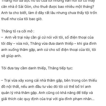
Thắng nói đã đọc hồ sơ của tôi nhưng vẫn hỏi tôi có mấy
căn nhà ở Sài Gòn, cho thuê được bao nhiêu một tháng?
Anh ta cho biết, làm ở đây rất lâu nhưng chưa thấy tội trốn
thuế như của tôi bao giờ.
Thắng tỏ ra cởi mở :
–
Anh về trại này cần gì cứ nói với tôi, số điện thoại của
tôi đây – vừa nói, Thắng vừa đưa danh thiếp – khi gia đình
anh xuống thăm gặp, anh cứ cho số điện thoại của tôi, tôi
sẽ giúp anh.
Tôi đưa tay cầm danh thiếp, Thắng tiếp tục:
– Trại vừa xây xong cái nhà thăm gặp, bên trong còn thiếu
đồ nội thất, nếu anh đầu tư vào đó tôi có thể bố trí anh
quản lý nhà thăm gặp. Anh cũng có khả năng để tiếp và
giải thích các quy định của trại với gia đình phạm nhân…