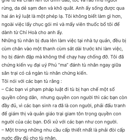
rừng, da dẻ sạm đen và khô quắt. Anh ấy sống được qua
hai án kỷ luật là một phép lạ. Tôi không biết làm gì hơn,
ngoài việc lấy chục gói mì và mấy viên thuốc bổ tôi để
dành từ Chí Hoà cho anh ấy.
Những tù nhân bị đưa lên làm việc tại nhà tự quản, đều bị
cùm chân vào một thanh cùm sắt dài trước khi làm việc,
họ bị đánh đập mà không thể chạy hay chống đỡ. Tôi đã
chứng kiến vụ đại uý Phú “ma” đánh tù nhân ngay giữa
sân trại có cả ngàn tù nhân chứng kiến.
Tôi nói với các bạn tù rằng :
– Các bạn vi phạm pháp luật đi tù bị hạn chế một số
quyền công dân, nhưng quyền con người thì các bạn còn
đầy đủ, vì các bạn sinh ra đã là con người, phải đấu tranh
để giám thị và quản giáo trại giam tôn trọng quyền con
người của các bạn. Đối xử với các bạn như con người.
– Một trong những nhu cầu cấp thiết nhất là phải đòi cấp
nước đầy đủ cho tù nhân.