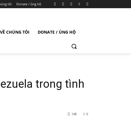
húng tôi
Donate / ủng hộ
VỀ CHÚNG TÔI
DONATE / ỦNG HỘ
ezuela trong tình
148
0