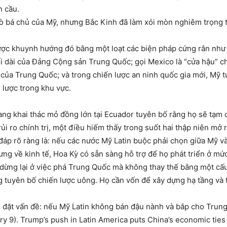
n cầu.
trò bá chủ của Mỹ, nhưng Bắc Kinh đã làm xói mòn nghiêm trọng
c khuynh hướng đó bằng một loạt các biện pháp cứng rắn như đ
ối dài của Đảng Cộng sản Trung Quốc; gọi Mexico là “cửa hậu” 
 của Trung Quốc; và trong chiến lược an ninh quốc gia mới, Mỹ t
 lược trong khu vực.
g khai thác mỏ đồng lớn tại Ecuador tuyên bố rằng họ sẽ tạm dừn
ủi ro chính trị, một điều hiếm thấy trong suốt hai thập niên mở 
 đáp rõ ràng là: nếu các nước Mỹ Latin buộc phải chọn giữa Mỹ 
ưng về kinh tế, Hoa Kỳ có sẵn sàng hỗ trợ để họ phát triển ở mứ
 dừng lại ở việc phá Trung Quốc mà không thay thế bằng một cấ
 tuyên bố chiến lược uông. Họ cần vốn để xây dựng hạ tầng và th
đặt vấn đề: nếu Mỹ Latin không bán đậu nành và bắp cho Trung 
 9). Trump’s push in Latin America puts China’s economic ties