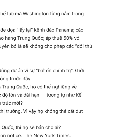
 thế lực mà Washington từng nắm trong
e dọa “lấy lại” kênh đào Panama; cáo
cho hàng Trung Quốc; áp thuế 50% với
uyên bố là sẽ không cho phép các “đối thủ
g dự án vì sự “bất ổn chính trị”. Giới
rộng trước đây.
và Trung Quốc, họ có thể nghiêng về
c độ lớn và dài hạn — tương tự như Kế
u trúc mới?
ị trường. Vì vậy họ không thể cắt đứt
Quốc, thì họ sẽ bán cho ai?
 on notice. The New York Times.