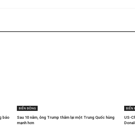
BIỂN ĐÔNG
BIỂN
ng báo
Sau 10 năm, ông Trump thăm lại một Trung Quốc hùng
US-Ch
mạnh hơn
Donal