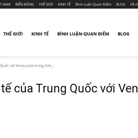
ỆT NAM
BIỂN ĐÔNG
THẾ GIỚI
KINH TẾ
Bình Luận-Quan Điểm
BLOG
Về c
THẾ GIỚI
KINH TẾ
BÌNH LUẬN-QUAN ĐIỂM
BLOG
Quốc với Venezuela trong tình...
tế của Trung Quốc với Ven