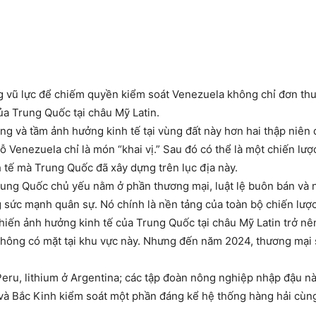
 vũ lực để chiếm quyền kiểm soát Venezuela không chỉ đơn thuầ
ủa Trung Quốc tại châu Mỹ Latin.
g và tầm ảnh hưởng kinh tế tại vùng đất này hơn hai thập niên 
 Venezuela chỉ là món “khai vị.” Sau đó có thể là một chiến lượ
nh tế mà Trung Quốc đã xây dựng trên lục địa này.
rung Quốc chủ yếu nằm ở phần thương mại, luật lệ buôn bán và 
g sức mạnh quân sự. Nó chính là nền tảng của toàn bộ chiến lược
hiến ảnh hưởng kinh tế của Trung Quốc tại châu Mỹ Latin trở nê
hông có mặt tại khu vực này. Nhưng đến năm 2024, thương mại
eru, lithium ở Argentina; các tập đoàn nông nghiệp nhập đậu nà
và Bắc Kinh kiểm soát một phần đáng kể hệ thống hàng hải cùng h