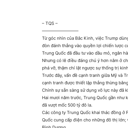
– TQS –
————————–
Từ góc nhìn của Bắc Kinh, việc Trump dùng
đòn đánh thẳng vào quyền lợi chiến lược c
Trung Quốc đã đầu tư vào dầu mỏ, ngân hàn
Nhưng có lẽ điều đáng chú ý hơn nằm ở chỗ
phá vỡ, thậm chí lật ngược sự thống trị ki
Trước đây, vấn đề cạnh tranh giữa Mỹ và T
cạnh tranh được thiết lập thẳng thừng bằn
Chính sự sẵn sàng sử dụng võ lực này đã k
Hai mươi năm trước, Trung Quốc gần như k
đã vượt mốc 500 tỷ đô la.
Các công ty Trung Quốc khai thác đồng ở P
Quốc cung cấp điện cho những đô thị lớn; 
Bình Dương.