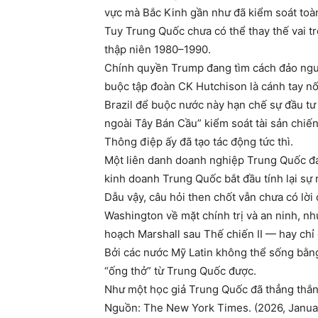
vực mà Bắc Kinh gần như đã kiểm soát toà
Tuy Trung Quốc chưa có thể thay thế vai 
thập niên 1980–1990.
Chính quyền Trump đang tìm cách đảo ngượ
buộc tập đoàn CK Hutchison là cánh tay n
Brazil để buộc nước này hạn chế sự đầu tư
ngoài Tây Bán Cầu” kiểm soát tài sản chiến
Thông điệp ấy đã tạo tác động tức thì.
Một liên danh doanh nghiệp Trung Quốc đan
kinh doanh Trung Quốc bắt đầu tính lại sự r
Dẫu vậy, câu hỏi then chốt vẫn chưa có lời
Washington về mặt chính trị và an ninh, nh
hoạch Marshall sau Thế chiến II — hay chỉ
Bởi các nước Mỹ Latin không thể sống bằng
“ống thở” từ Trung Quốc được.
Như một học giả Trung Quốc đã thẳng thắn 
Nguồn: The New York Times. (2026, January