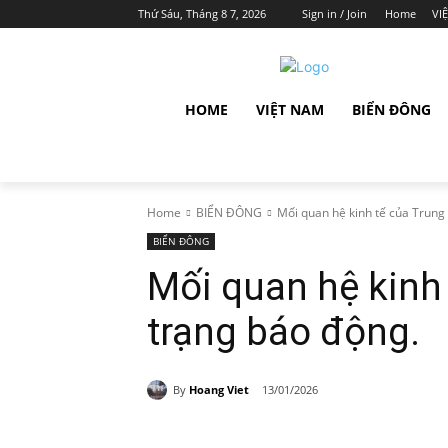
Thứ Sáu, Tháng 8 7, 2026
Sign in / Join
Home
VI
HOME
VIỆT NAM
BIỂN ĐÔNG
Home
BIỂN ĐÔNG
Mối quan hệ kinh tế của Trung 
BIỂN ĐÔNG
Mối quan hệ kinh 
trạng báo động.
By
Hoang Viet
13/01/2026
Share