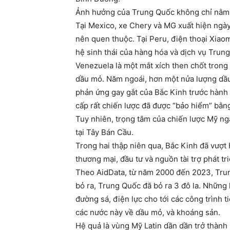
Ảnh hưởng của Trung Quốc không chỉ nằm ở
Tại Mexico, xe Chery và MG xuất hiện ngày
nên quen thuộc. Tại Peru, điện thoại Xiaom
hệ sinh thái của hàng hóa và dịch vụ Trun
Venezuela là một mắt xích then chốt trong
dầu mỏ. Năm ngoái, hơn một nửa lượng dầ
phản ứng gay gắt của Bắc Kinh trước hành
cấp rất chiến lược đã được “bảo hiểm” bằng
Tuy nhiên, trọng tâm của chiến lược Mỹ ng
tại Tây Bán Cầu.
Trong hai thập niên qua, Bắc Kinh đã vượt
thương mại, đầu tư và nguồn tài trợ phát tr
Theo AidData, từ năm 2000 đến 2023, Trung
bỏ ra, Trung Quốc đã bỏ ra 3 đô la. Những 
đường sá, điện lực cho tới các công trình t
các nước này về dầu mỏ, và khoáng sản.
Hệ quả là vùng Mỹ Latin dần dần trở thành