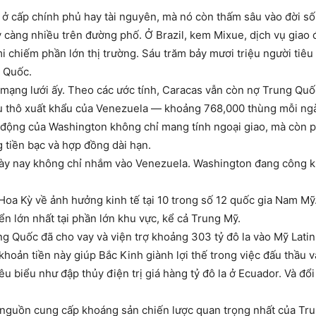
 cấp chính phủ hay tài nguyên, mà nó còn thấm sâu vào đời số
 càng nhiều trên đường phố. Ở Brazil, kem Mixue, dịch vụ giao 
i chiếm phần lớn thị trường. Sáu trăm bảy mươi triệu người tiêu
g Quốc.
 mạng lưới ấy. Theo các ước tính, Caracas vẫn còn nợ Trung Quốc
u thô xuất khẩu của Venezuela — khoảng 768,000 thùng mỗi ngà
 động của Washington không chỉ mang tính ngoại giao, mà còn p
 tiền bạc và hợp đồng dài hạn.
ày nay không chỉ nhắm vào Venezuela. Washington đang công kha
 Hoa Kỳ về ảnh hưởng kinh tế tại 10 trong số 12 quốc gia Nam Mỹ
iển lớn nhất tại phần lớn khu vực, kể cả Trung Mỹ.
 Quốc đã cho vay và viện trợ khoảng 303 tỷ đô la vào Mỹ Latin
khoản tiền này giúp Bắc Kinh giành lợi thế trong việc đấu thầu 
iêu biểu như đập thủy điện trị giá hàng tỷ đô la ở Ecuador. Và đổ
 nguồn cung cấp khoáng sản chiến lược quan trọng nhất của Tru