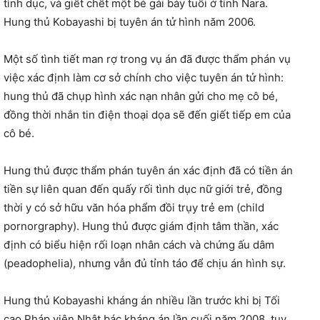
tình dục, và giết chết một bé gái bảy tuổi ở tỉnh Nara.
Hung thủ Kobayashi bị tuyên án tử hình năm 2006.
Một số tình tiết man rợ trong vụ án đã được thẩm phán vụ
việc xác định làm cơ sở chính cho việc tuyên án tử hình:
hung thủ đã chụp hình xác nạn nhân gửi cho mẹ cô bé,
đồng thời nhắn tin điện thoại dọa sẽ đến giết tiếp em của
cô bé.
Hung thủ được thẩm phán tuyên án xác định đã có tiền án
tiền sự liên quan đến quấy rối tình dục nữ giới trẻ, đồng
thời y có sở hữu văn hóa phẩm đồi trụy trẻ em (child
pornorgraphy). Hung thủ được giám định tâm thần, xác
định có biểu hiện rối loạn nhân cách và chứng ấu dâm
(peadophelia), nhưng vẫn đủ tỉnh táo để chịu án hình sự.
Hung thủ Kobayashi kháng án nhiều lần trước khi bị Tối
cao Pháp viện Nhật bác kháng án lần cuối năm 2008, tuy