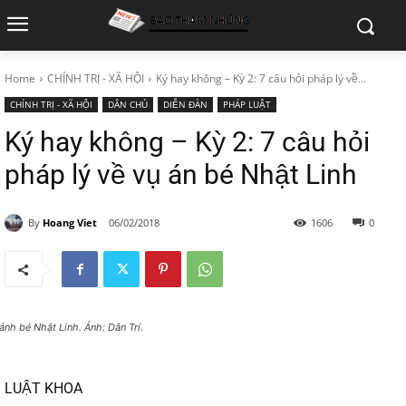
Home
CHÍNH TRỊ - XÃ HỘI
Ký hay không – Kỳ 2: 7 câu hỏi pháp lý về...
CHÍNH TRỊ - XÃ HỘI
DÂN CHỦ
DIỄN ĐÀN
PHÁP LUẬT
Ký hay không – Kỳ 2: 7 câu hỏi
pháp lý về vụ án bé Nhật Linh
By
Hoang Viet
06/02/2018
1606
0
 ảnh bé Nhật Linh. Ảnh: Dân Trí.
LUẬT KHOA