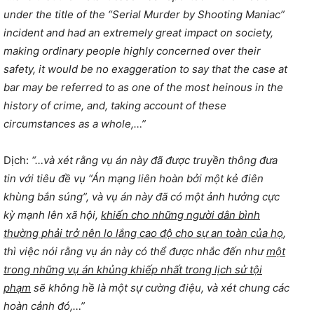
under the title of the “Serial Murder by Shooting Maniac”
incident and had an extremely great impact on society,
making ordinary people highly concerned over their
safety, it would be no exaggeration to say that the case at
bar may be referred to as one of the most heinous in the
history of crime, and, taking account of these
circumstances as a whole,…”
Dịch:
“…và xét rằng vụ án này đã được truyền thông đưa
tin với tiêu đề vụ “Án mạng liên hoàn bởi một kẻ điên
khùng bắn súng”, và vụ án này đã có một ảnh hưởng cực
kỳ mạnh lên xã hội,
khiến cho những người dân bình
thường phải trở nên lo lắng cao độ cho sự an toàn của họ
,
thì việc nói rằng vụ án này có thể được nhắc đến như
một
trong những vụ án khủng khiếp nhất trong lịch sử tội
phạm
sẽ không hề là một sự cường điệu, và xét chung các
hoàn cảnh đó,…”