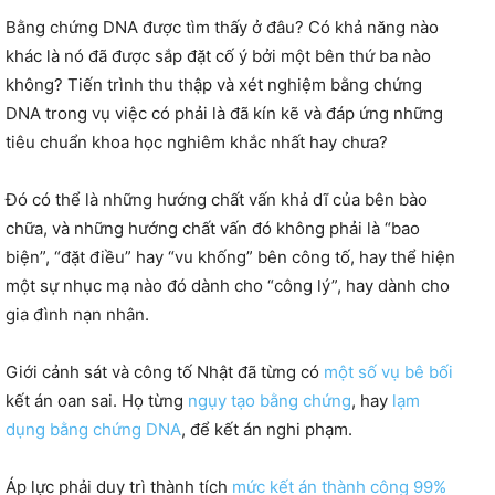
Bằng chứng DNA được tìm thấy ở đâu? Có khả năng nào
khác là nó đã được sắp đặt cố ý bởi một bên thứ ba nào
không? Tiến trình thu thập và xét nghiệm bằng chứng
DNA trong vụ việc có phải là đã kín kẽ và đáp ứng những
tiêu chuẩn khoa học nghiêm khắc nhất hay chưa?
Đó có thể là những hướng chất vấn khả dĩ của bên bào
chữa, và những hướng chất vấn đó không phải là “bao
biện”, “đặt điều” hay “vu khống” bên công tố, hay thể hiện
một sự nhục mạ nào đó dành cho “công lý”, hay dành cho
gia đình nạn nhân.
Giới cảnh sát và công tố Nhật đã từng có
một số vụ bê bối
kết án oan sai. Họ từng
ngụy tạo bằng chứng
, hay
lạm
dụng bằng chứng DNA
, để kết án nghi phạm.
Áp lực phải duy trì thành tích
mức kết án thành công 99%