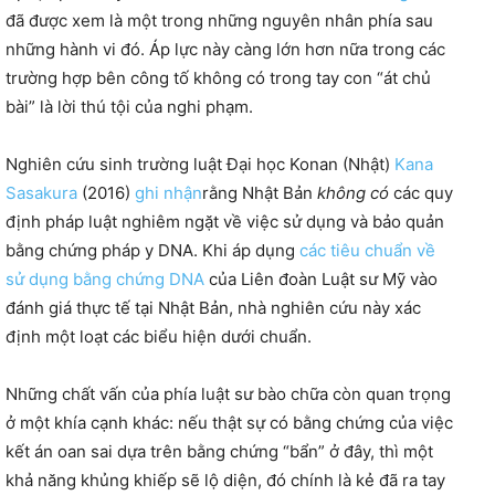
đã được xem là một trong những nguyên nhân phía sau
những hành vi đó. Áp lực này càng lớn hơn nữa trong các
trường hợp bên công tố không có trong tay con “át chủ
bài” là lời thú tội của nghi phạm.
Nghiên cứu sinh trường luật Đại học Konan (Nhật)
Kana
Sasakura
(2016)
ghi nhận
rằng Nhật Bản
không có
các quy
định pháp luật nghiêm ngặt về việc sử dụng và bảo quản
bằng chứng pháp y DNA. Khi áp dụng
các tiêu chuẩn về
sử dụng bằng chứng DNA
của Liên đoàn Luật sư Mỹ vào
đánh giá thực tế tại Nhật Bản, nhà nghiên cứu này xác
định một loạt các biểu hiện dưới chuẩn.
Những chất vấn của phía luật sư bào chữa còn quan trọng
ở một khía cạnh khác: nếu thật sự có bằng chứng của việc
kết án oan sai dựa trên bằng chứng “bẩn” ở đây, thì một
khả năng khủng khiếp sẽ lộ diện, đó chính là kẻ đã ra tay