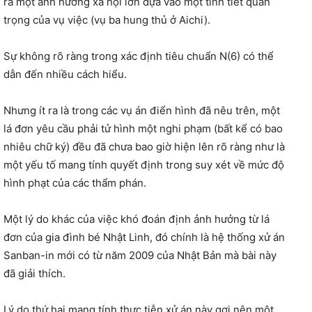
ra một ảnh hưởng xã hội lớn dựa vào một tình tiết quan
trọng của vụ việc (vụ ba hung thủ ở Aichi).
Sự không rõ ràng trong xác định tiêu chuẩn N(6) có thể
dẫn đến nhiều cách hiểu.
Nhưng ít ra là trong các vụ án điển hình đã nêu trên, một
lá đơn yêu cầu phải tử hình một nghi phạm (bất kể có bao
nhiêu chữ ký) đều đã chưa bao giờ hiện lên rõ ràng như là
một yếu tố mang tính quyết định trong suy xét về mức độ
hình phạt của các thẩm phán.
Một lý do khác của việc khó đoán định ảnh hưởng từ lá
đơn của gia đình bé Nhật Linh, đó chính là hệ thống xử án
Sanban-in mới có từ năm 2009 của Nhật Bản mà bài này
đã giải thích.
Lý do thứ hai mang tính thực tiễn xử án này gợi nên một