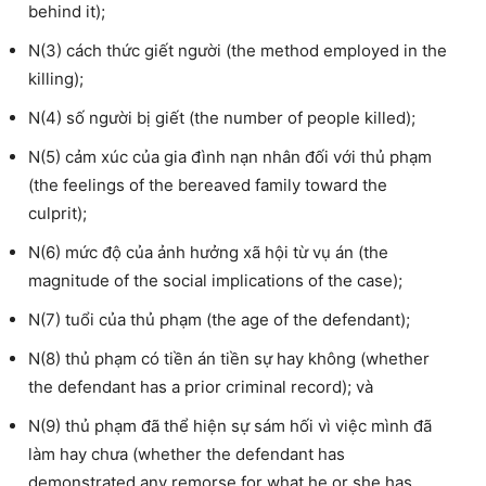
behind it);
N(3) cách thức giết người (the method employed in the
killing);
N(4) số người bị giết (the number of people killed);
N(5) cảm xúc của gia đình nạn nhân đối với thủ phạm
(the feelings of the bereaved family toward the
culprit);
N(6) mức độ của ảnh hưởng xã hội từ vụ án (the
magnitude of the social implications of the case);
N(7) tuổi của thủ phạm (the age of the defendant);
N(8) thủ phạm có tiền án tiền sự hay không (whether
the defendant has a prior criminal record); và
N(9) thủ phạm đã thể hiện sự sám hối vì việc mình đã
làm hay chưa (whether the defendant has
demonstrated any remorse for what he or she has