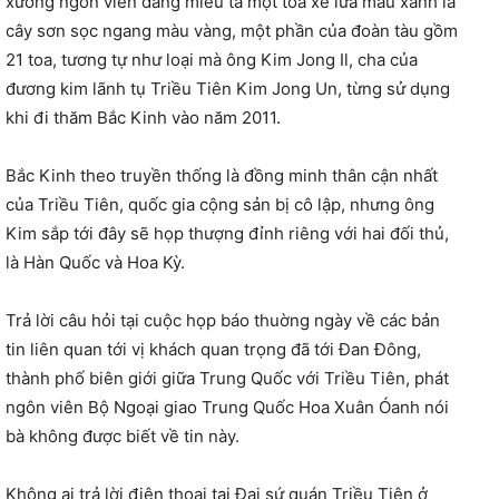
xướng ngôn viên đang miêu tả một toa xe lửa màu xanh lá
cây sơn sọc ngang màu vàng, một phần của đoàn tàu gồm
21 toa, tương tự như loại mà ông Kim Jong Il, cha của
đương kim lãnh tụ Triều Tiên Kim Jong Un, từng sử dụng
khi đi thăm Bắc Kinh vào năm 2011.
Bắc Kinh theo truyền thống là đồng minh thân cận nhất
của Triều Tiên, quốc gia cộng sản bị cô lập, nhưng ông
Kim sắp tới đây sẽ họp thượng đỉnh riêng với hai đối thủ,
là Hàn Quốc và Hoa Kỳ.
Trả lời câu hỏi tại cuộc họp báo thuờng ngày về các bản
tin liên quan tới vị khách quan trọng đã tới Đan Đông,
thành phố biên giới giữa Trung Quốc với Triều Tiên, phát
ngôn viên Bộ Ngoại giao Trung Quốc Hoa Xuân Óanh nói
bà không được biết về tin này.
Không ai trả lời điện thoại tại Đại sứ quán Triều Tiên ở