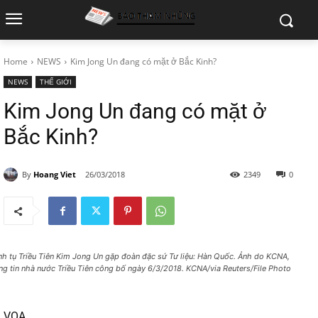
Home
NEWS
Kim Jong Un đang có mặt ở Bắc Kinh?
NEWS
THẾ GIỚI
Kim Jong Un đang có mặt ở
Bắc Kinh?
By
Hoang Viet
26/03/2018
2349
0
nh tụ Triều Tiên Kim Jong Un gặp đoàn đặc sứ Tư liệu: Hàn Quốc. Ảnh do KCNA,
ng tin nhà nước Triều Tiên công bố ngày 6/3/2018. KCNA/via Reuters/File Photo
VOA