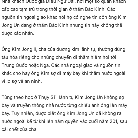
Nhà khách Quốc gia Điếu Ngư Đài, nơi một số quan khách
cấp cao tạm trú trong thời gian ở thăm Bắc Kinh. Các
nguồn tin ngoại giao khác nói họ có nghe tin đồn ông Kim
Jong Un đang ở thăm Bắc Kinh nhưng tin này không thể
được xác nhận.
Ông Kim Jong Il, cha của đương kim lãnh tụ, thường dùng
tàu hỏa riêng cho những chuyến đi thăm hiếm hoi tới
Trung Quốc hoặc Nga. Các nhà ngoại giao và nguồn tin
khác cho hay ông Kim sợ đi máy bay khi thăm nước ngoài
vì lo sợ về an ninh.
Từng theo học ở Thụy Sĩ , lãnh tụ Kim Jong Un không sợ
bay và truyền thông nhà nước từng chiếu ảnh ông lên máy
bay. Tuy nhiên, được biết ông Kim Jong Un đã không ra
nước ngoài kể từ khi lên nắm quyền vào cuối năm 201, sau
cái chết của cha.