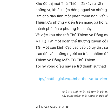
Khu đô thị mới Thủ Thiêm đã xảy ra rất nh
những vụ khiếu kiện đông người và những 
làm cho dân tình một phen thêm nghi vấn 
Thiêm.Có những ý kiến trên mạng xã hội và 
thành phố lớn ở phương Nam này.
Về việc khu nhà thờ Thủ Thiêm và Dòng mế
MTTQ TW, một đoàn thể thường xuyên có mối
TG. Một cựu lãnh đạo cao cấp có uy tín , 
trao đổi với những người có trách nhiệm ở T
Thiêm và Dòng Mến TG Thủ Thiêm .
Tôi hy vọng điều này sẽ trở thành sự thật!
http://motthegioi.vn/…/nha-tho-va-tu-vi
Nhà thờ Thủ Thiêm và Tu viện Dòng 
xây dựng thành một khu kiến trúc cổ 
Post Views:
436