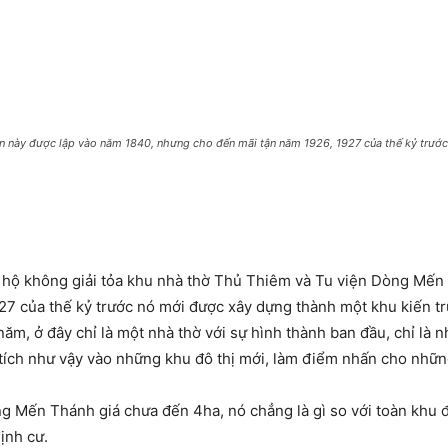
n này được lập vào năm 1840, nhưng cho đến mãi tận năm 1926, 1927 của thế kỷ trước
 hộ không giải tỏa khu nhà thờ Thủ Thiêm và Tu viện Dòng Mến T
7 của thế kỷ trước nó mới được xây dựng thành một khu kiến trú
năm, ở đây chỉ là một nhà thờ với sự hình thành ban đầu, chỉ là nh
tích như vậy vào những khu đô thị mới, làm điểm nhấn cho những
òng Mến Thánh giá chưa đến 4ha, nó chẳng là gì so với toàn khu
ịnh cư.