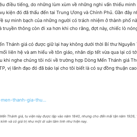
iều điều tiếng, do những lùm xùm về những nghi vấn thiếu minh b
vụ kiện đó đã thấu đến tai Trung Ương và Chính Phủ. Gần đây n
về sự minh bạch của những người có trách nhiệm ở thành phố n
truyền thông còn đi xa hơn khi cho rằng, đợt này, chiếc lò nón
n Thánh giá có được giữ lại hay không dưới thời Bí thư Nguyễ
 liên hệ và am hiểu về tôn giáo, nhân dịp tết vừa qua lại có t
sau khi nghe chúng tôi nói về trường hợp Dòng Mến Thánh giá Th
P, vị lãnh đạo đó đã báo lại cho tôi biết là có sự đồng thuận ca
en-men-thanh-gia-thu…
Mến Thánh giá, tu viện này được lập vào năm 1840, nhưng cho đến mãi tận năm 1926, 
kính và có giá trị như một di sản tâm linh như hiện nay.