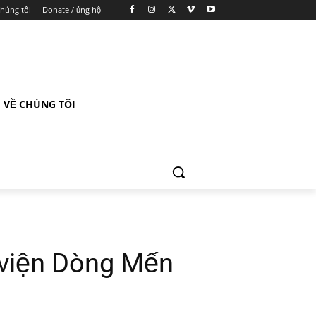
chúng tôi
Donate / ủng hộ
VỀ CHÚNG TÔI
 viện Dòng Mến