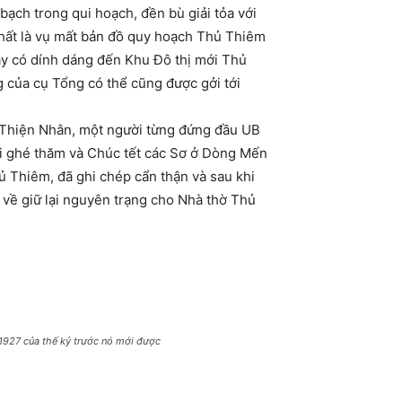
ạch trong qui hoạch, đền bù giải tỏa với
hất là vụ mất bản đồ quy hoạch Thủ Thiêm
ày có dính dáng đến Khu Đô thị mới Thủ
g của cụ Tổng có thể cũng được gởi tới
n Thiện Nhân, một người từng đứng đầu UB
ới ghé thăm và Chúc tết các Sơ ở Dòng Mến
ủ Thiêm, đã ghi chép cẩn thận và sau khi
o về giữ lại nguyên trạng cho Nhà thờ Thủ
1927 của thế kỷ trước nó mới được