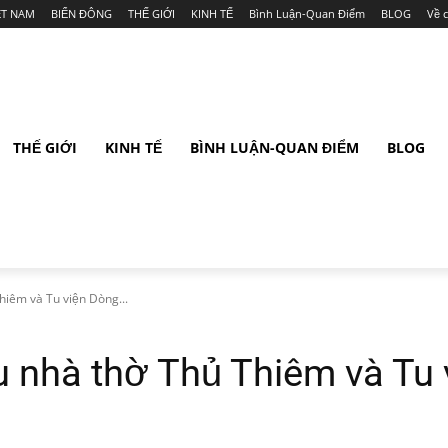
ỆT NAM
BIỂN ĐÔNG
THẾ GIỚI
KINH TẾ
Bình Luận-Quan Điểm
BLOG
Về 
THẾ GIỚI
KINH TẾ
BÌNH LUẬN-QUAN ĐIỂM
BLOG
hiêm và Tu viện Dòng...
hu nhà thờ Thủ Thiêm và Tu