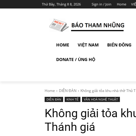
Thứ Bảy, Tháng 8 8, 2026
Sign in / Join
Home
VI
HOME
VIỆT NAM
BIỂN ĐÔNG
DONATE / ỦNG HỘ
Home
DIỄN ĐÀN
Không giải tỏa khu nhà thờ Thủ T
DIỄN ĐÀN
KINH TẾ
VĂN HOÁ NGHỆ THUẬT
Không giải tỏa k
Thánh giá