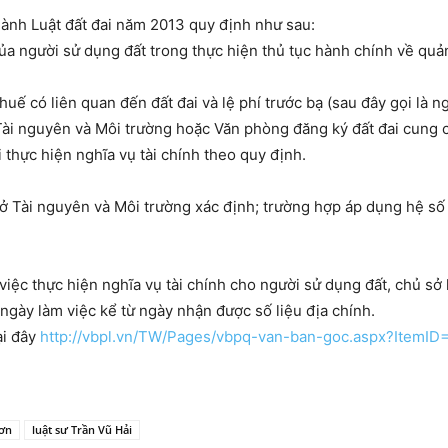
nh Luật đất đai năm 2013 quy định như sau:
của người sử dụng đất trong thực hiện thủ tục hành chính về quản
 thuế có liên quan đến đất đai và lệ phí trước bạ (sau đây gọi là 
ài nguyên và Môi trường hoặc Văn phòng đăng ký đất đai cung c
 thực hiện nghĩa vụ tài chính theo quy định.
Sở Tài nguyên và Môi trường xác định; trường hợp áp dụng hệ số 
iệc thực hiện nghĩa vụ tài chính cho người sử dụng đất, chủ sở h
ngày làm việc kể từ ngày nhận được số liệu địa chính.
ại đây
http://vbpl.vn/TW/Pages/vbpq-van-ban-goc.aspx?ItemID
Sơn
luật sư Trần Vũ Hải