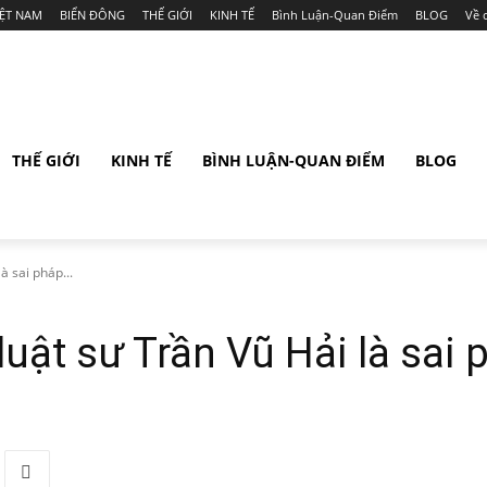
IỆT NAM
BIỂN ĐÔNG
THẾ GIỚI
KINH TẾ
Bình Luận-Quan Điểm
BLOG
Về 
THẾ GIỚI
KINH TẾ
BÌNH LUẬN-QUAN ĐIỂM
BLOG
à sai pháp...
uật sư Trần Vũ Hải là sai 