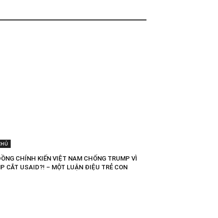
CHỦ
ĐỒNG CHÍNH KIẾN VIỆT NAM CHỐNG TRUMP VÌ
P CẮT USAID?! – MỘT LUẬN ĐIỆU TRẺ CON