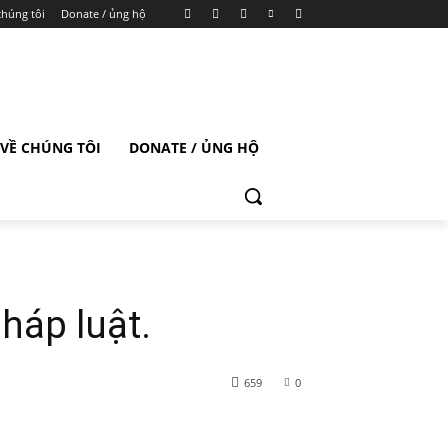
chúng tôi
Donate / ủng hộ
VỀ CHÚNG TÔI
DONATE / ỦNG HỘ
pháp luật.
659
0