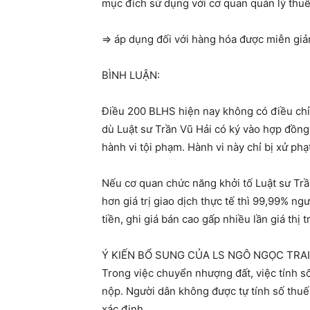
mục đích sử dụng với cơ quan quản lý thuế
=> áp dụng đối với hàng hóa được miễn giả
BÌNH LUẬN:
Điều 200 BLHS hiện nay không có điều chỉn
dù Luật sư Trần Vũ Hải có ký vào hợp đồng 
hành vi tội phạm. Hành vi này chỉ bị xử phạ
Nếu cơ quan chức năng khởi tố Luật sư Trần
hơn giá trị giao dịch thực tế thì 99,99% ng
tiền, ghi giá bán cao gấp nhiều lần giá thị 
Ý KIẾN BỔ SUNG CỦA LS NGÔ NGỌC TRAI
Trong việc chuyển nhượng đất, việc tính số
nộp. Người dân không được tự tính số thuế 
xác định.