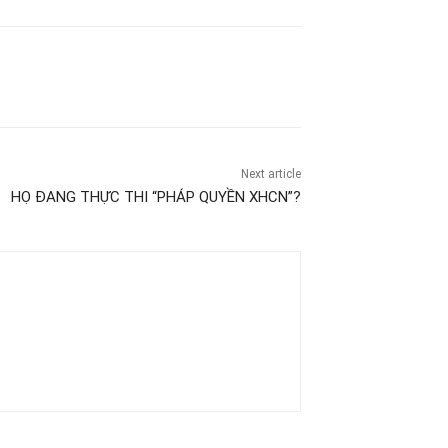
Next article
HỌ ĐANG THỰC THI “PHÁP QUYỀN XHCN”?