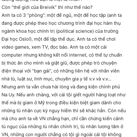
Còn “thế giới của Breivik” thì như thế nào?
Anh ta có 3 “phòng”: một để ngủ, một để học tập (anh ta
đang được phép theo học chương trình đại học hàm thụ
ngành khoa học chính trị (political science) của trường
Đại học Oslo!), một để tập thể dục. Anh ta có thể chơi
video games, xem TV, đọc báo. Anh ta có một cái
computer nhưng không kết nối internet, có thể tự chuẩn
bị thức ăn cho mình và giặt giũ, được phép trò chuyện
điện thoại với “bạn gái”, có những liên hệ với nhân viên
nhà tù, luật sư, linh mục, chuyên gia y tế v.v và v.v…
Nhưng anh ta vẫn chưa hài lòng và đang kiện chính phủ
Na Uy. Nếu anh chàng, với cái tội giết người hàng loạt như
thế mà bị giam ở Mỹ trong điều kiện biệt giam dành cho
những tù nhân cực kỳ nguy hiểm thì sẽ khác hẳn. Còn nếu
mà cho anh ta về VN chẳng hạn, chỉ cần chứng kiến cảnh
tù ngục của những tù nhân chính trị, tù nhân lương tâm ở
VN, những con người chẳng có tội gì ngoài cái tội không