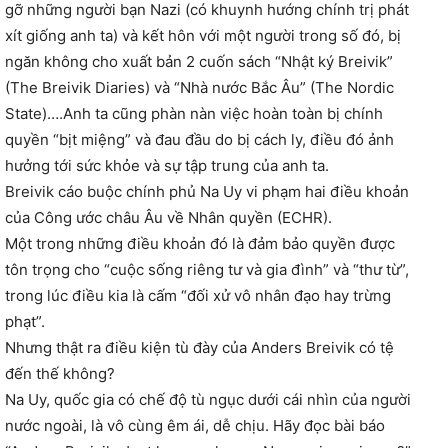
gỡ những người bạn Nazi (có khuynh hướng chính trị phát
xít giống anh ta) và kết hôn với một người trong số đó, bị
ngăn không cho xuất bản 2 cuốn sách “Nhật ký Breivik”
(The Breivik Diaries) và “Nhà nước Bắc Âu” (The Nordic
State)….Anh ta cũng phàn nàn việc hoàn toàn bị chính
quyền “bịt miệng” và đau đầu do bị cách ly, điều đó ảnh
hưởng tới sức khỏe và sự tập trung của anh ta.
Breivik cáo buộc chính phủ Na Uy vi phạm hai điều khoản
của Công ước châu Âu về Nhân quyền (ECHR).
Một trong những điều khoản đó là đảm bảo quyền được
tôn trọng cho “cuộc sống riêng tư và gia đình” và “thư từ”,
trong lúc điều kia là cấm “đối xử vô nhân đạo hay trừng
phạt”.
Nhưng thật ra điều kiện tù đày của Anders Breivik có tệ
đến thế không?
Na Uy, quốc gia có chế độ tù ngục dưới cái nhìn của người
nước ngoài, là vô cùng êm ái, dễ chịu. Hãy đọc bài báo