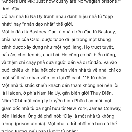
“Anders Breivik: Just how cushy are Norwegian prisons?”
dưới đây.
Có hai nhà tù Na Uy tranh nhau danh hiệu nhà tù “đẹp
nhất” hay “nhân đạo nhất” thế giới.
Một là đảo tù Bastoey. Các tù nhân trên đảo tù Bastoey,
phía nam của Oslo, được tự do đi lại trong một khung
cảnh được xây dựng như một ngôi làng. Họ trượt tuyết,
nấu ăn, chơi tennis, chơi bài. Họ cũng có bãi biển riêng,
và thậm chí chạy phà đưa người đến và đi từ đảo. Và vào
buổi chiều khi hầu hết các nhân viên nhà tù về nhà, chỉ có
một số ít các nhân viên còn lại để canh 115 tù nhân.
Một nhà tù khác khiến khách đến thăm không nói nên lời
là Halden, ở phía Nam Na Uy, gần biên giới Thụy Điển.
Năm 2014 một công ty truyền hình Phần Lan mời một
giám đốc nhà tù đã nghỉ hưu từ New York, James Conway,
đến Halden. Ông đã phải nói: “Đây là một nhà tù không
tưởng (prison utopia). Một nhà tù tốt nhất mà bạn có thể
tưởng tượng, nếu bạn là một tù nhân”.