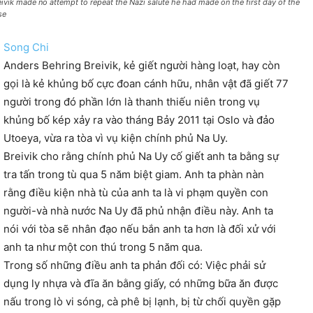
eivik made no attempt to repeat the Nazi salute he had made on the first day of the
se
Song Chi
Anders Behring Breivik, kẻ giết người hàng loạt, hay còn
gọi là kẻ khủng bố cự
c đoan cánh hữu, nhân vật đã giết 77
người trong đó phần lớn là thanh thiếu niên trong vụ
khủng bố kép xảy ra vào tháng Bảy 2011 tại Oslo và đảo
Utoeya, vừa ra tòa vì vụ kiện chính phủ Na Uy.
Breivik cho rằng chính phủ Na Uy cố giết anh ta bằng sự
tra tấn trong tù qua 5 năm biệt giam. Anh ta phàn nàn
rằng điều kiện nhà tù của anh ta là vi phạm quyền con
người-và nhà nước Na Uy đã phủ nhận điều này. Anh ta
nói với tòa sẽ nhân đạo nếu bắn anh ta hơn là đối xử với
anh ta như một con thú trong 5 năm qua.
Trong số những điều anh ta phản đối có: Việc phải sử
dụng ly nhựa và đĩa ăn bằng giấy, có những bữa ăn được
nấu trong lò vi sóng, cà phê bị lạnh, bị từ chối quyền gặp