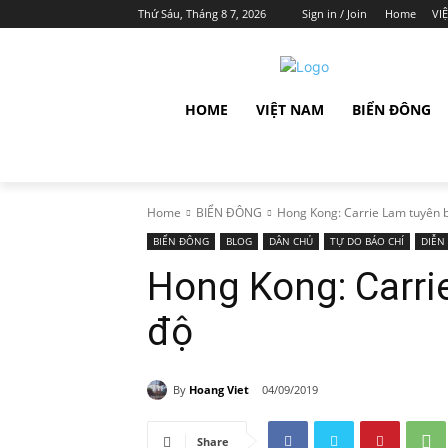
Thứ Sáu, Tháng 8 7, 2026
Sign in / Join
Home
VI
HOME
VIỆT NAM
BIỂN ĐÔNG
Home
BIỂN ĐÔNG
Hong Kong: Carrie Lam tuyên bố
BIỂN ĐÔNG
BLOG
DÂN CHỦ
TỰ DO BÁO CHÍ
DIỄN
Hong Kong: Carrie
độ
By
Hoang Viet
04/09/2019
Share