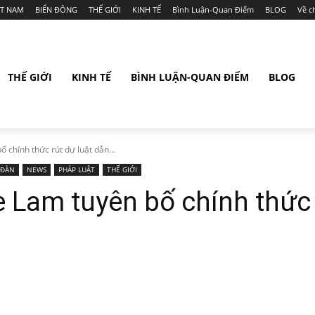
ỆT NAM
BIỂN ĐÔNG
THẾ GIỚI
KINH TẾ
Bình Luận-Quan Điểm
BLOG
Về c
THẾ GIỚI
KINH TẾ
BÌNH LUẬN-QUAN ĐIỂM
BLOG
 chính thức rút dự luật dẫn...
 ĐÀN
NEWS
PHÁP LUẬT
THẾ GIỚI
 Lam tuyên bố chính thức 