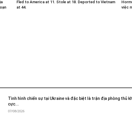
ịa
Fled to America at 11. Stole at 18. Deported to Vietnam
Hormu
đoạn
at 44.
việc 
Tình hình chiến sự tại Ukraine và đặc biệt là trận địa phòng thủ 
cực...
07/08/2026