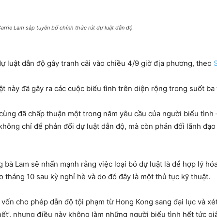
ie Lam sắp tuyên bố chính thức rút dự luật dẫn độ
ự luật dẫn độ gây tranh cãi vào chiều 4/9 giờ địa phương, theo
 này đã gây ra các cuộc biểu tình trên diện rộng trong suốt ba
 cùng đã chấp thuận một trong năm yêu cầu của người biểu tình
 không chỉ để phản đối dự luật dẫn độ, mà còn phản đối lãnh đạo
bà Lam sẽ nhấn mạnh rằng việc loại bỏ dự luật là để hợp lý hóa
 tháng 10 sau kỳ nghỉ hè và do đó đây là một thủ tục kỹ thuật.
ộ vốn cho phép dẫn độ tội phạm từ Hong Kong sang đại lục và xé
hết’, nhưng điều này không làm những người biểu tình hết tức gi