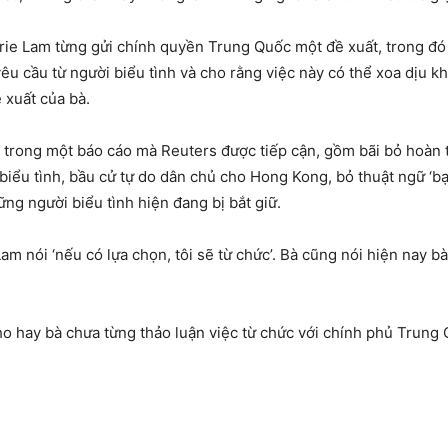
rie Lam từng gửi chính quyền Trung Quốc một đề xuất, trong đó 
êu cầu từ người biểu tình và cho rằng việc này có thể xoa dịu kh
 xuất của bà.
 trong một báo cáo mà Reuters được tiếp cận, gồm bãi bỏ hoàn to
biểu tình, bầu cử tự do dân chủ cho Hong Kong, bỏ thuật ngữ ‘bạ
ng người biểu tình hiện đang bị bắt giữ.
Lam nói ‘nếu có lựa chọn, tôi sẽ từ chức’. Bà cũng nói hiện nay b
o hay bà chưa từng thảo luận việc từ chức với chính phủ Trung 