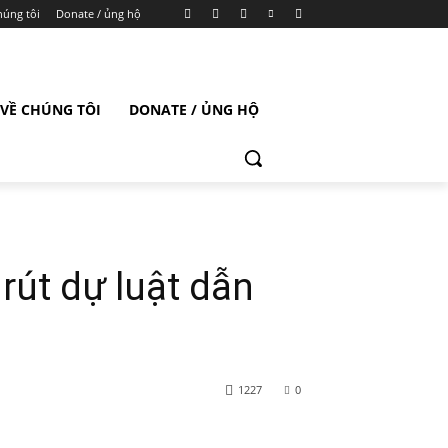
húng tôi
Donate / ủng hộ
VỀ CHÚNG TÔI
DONATE / ỦNG HỘ
rút dự luật dẫn
1227
0