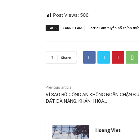
Post Views:
506
TAGS
CARRIE LAM
Carrie Lam tuyên bố chính thứ
Share
Previous article
VÌ SAO BỘ CÔNG AN KHÔNG NGĂN CHẶN Đ
ĐẤT ĐÀ NẴNG, KHÁNH HÒA…
Hoang Viet