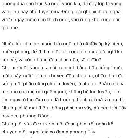
phòng đứa con trai. Và ngôi vườn kia, đã đầy lớp lá vàng
vào Thu hay phủ tuyết mùa Đông, cái ghế xích đu ngoài
vườn ngày trước con thích ngồi, vẫn rung khẽ cùng cơn
gió nhẹ.
Nhiều lúc cha mẹ muốn bán ngôi nhà cũ đầy ắp kỷ niệm,
nhiều phòng, để đi tìm một cái condo, nhưng cứ nghĩ khi
con về, và còn những đứa cháu nữa, sẽ ở đâu?
Cha mẹ Việt Nam tự an ủi, ru mình bằng bốn tiếng “nước
mắt chảy xuôi” là mọi chuyện đều cho qua, nhận thức đời
sống một phần cũng cho là duyên, là phước. Phải chi cha
mẹ như cha mẹ nơi quê người, không hề lưu luyến, bịn
rịn, ngay từ lúc đứa con đã trưởng thành rời mái ấm ra đi.
Nhưng có lẽ mọi điều không phải như vậy, dù bên trời Tây
hay bên phương Đông.
Chúng tôi vừa được xem một đoạn phim rất ngắn kể
chuyện một người già cô đơn ở phương Tây.