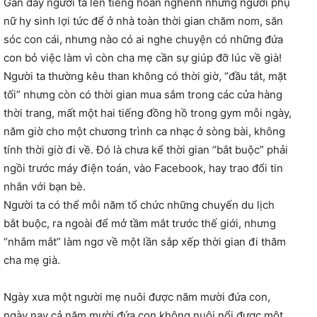
Gần đây người ta lên tiếng hoan nghênh những người phụ
nữ hy sinh lợi tức để ở nhà toàn thời gian chăm nom, săn
sóc con cái, nhưng nào có ai nghe chuyện có những đứa
con bỏ việc làm vì còn cha mẹ cần sự giúp đỡ lúc về già!
Người ta thường kêu than không có thời giờ, “đầu tắt, mặt
tối” nhưng còn có thời gian mua sắm trong các cửa hàng
thời trang, mất một hai tiếng đồng hồ trong gym mỗi ngày,
năm giờ cho một chương trình ca nhạc ở sòng bài, không
tính thời giờ đi về. Đó là chưa kể thời gian “bắt buộc” phải
ngồi trước máy điện toán, vào Facebook, hay trao đổi tin
nhắn với bạn bè.
Người ta có thể mỗi năm tổ chức những chuyến du lịch
bắt buộc, ra ngoài để mở tầm mắt trước thế giới, nhưng
“nhắm mắt” làm ngơ về một lần sắp xếp thời gian đi thăm
cha mẹ già.
Ngày xưa một người mẹ nuôi được năm mười đứa con,
ngày nay cả năm mười đứa con không nuôi nổi được một