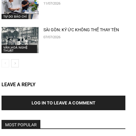
11/07/2026
TỰ DO BÁO CHÍ
SÀI GÒN: KÝ ỨC KHÔNG THỂ THAY TÊN
07/07/2026
VĂN HOÁ NGHỆ
THUẬT
LEAVE A REPLY
LOG IN TO LEAVE A COMMENT
MOST POPULAR