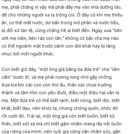
mẹ, phải chăng vì vậy mà phải đẩy mẹ vào nhà dưỡng lão,
để cho những người xa lạ trông coi. Ở đây có khi mẹ thiếu
ăn, cơ thể mất nước, dơ bẩn trong mớ phân và nước tiểu,
bị đối xử tàn tệ, cũng chẳng hề ai biết đến. Ngày xưa “bên
ướt mẹ nằm, bên ráo con lăn,” không có bậc cha mẹ nào
có thể ngoảnh mặt trước cảnh con đói khát hay bị lăng
nhục bởi một người khác.
Con biết giờ đây, “một ông già bằng ba đứa trẻ” cha “lẩm
cẩm” bước đi, và mẹ phải nương lưng nhờ gậy chống.
Xưa kia khi các con còn thơ ấu, thân xác chưa trưởng
thành và tâm hồn con yếu đuối, điều một điều hai vẫn là
mẹ. Một đứa trẻ có thể biết lạnh, biết nóng, biết đói, biết
khát, biết đau, nên khóc la, nhưng chóng quên, khóc đó
rồi cười đó. Trái lại, một ông già còn biết buồn, biết tủi
thân, biết xót xa mà chỉ biết gậm nhấm mang lấy nỗi buồn
của riêng của mình, nên tuổi già cũng cần chăm sóc, gần