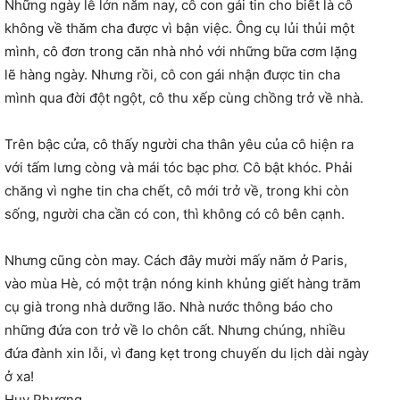
Những ngày lễ lớn năm nay, cô con gái tin cho biết là cô
không về thăm cha được vì bận việc. Ông cụ lủi thủi một
mình, cô đơn trong căn nhà nhỏ với những bữa cơm lặng
lẽ hàng ngày. Nhưng rồi, cô con gái nhận được tin cha
mình qua đời đột ngột, cô thu xếp cùng chồng trở về nhà.
Trên bậc cửa, cô thấy người cha thân yêu của cô hiện ra
với tấm lưng còng và mái tóc bạc phơ. Cô bật khóc. Phải
chăng vì nghe tin cha chết, cô mới trở về, trong khi còn
sống, người cha cần có con, thì không có cô bên cạnh.
Nhưng cũng còn may. Cách đây mười mấy năm ở Paris,
vào mùa Hè, có một trận nóng kinh khủng giết hàng trăm
cụ già trong nhà dưỡng lão. Nhà nước thông báo cho
những đứa con trở về lo chôn cất. Nhưng chúng, nhiều
đứa đành xin lỗi, vì đang kẹt trong chuyến du lịch dài ngày
ở xa!
Huy Phương