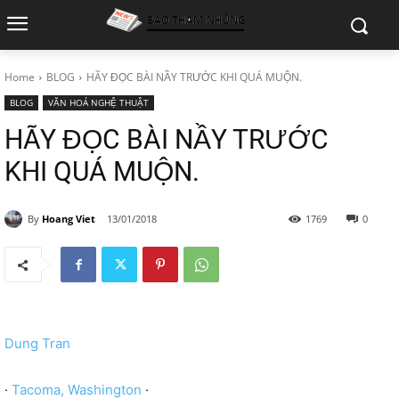
Home
BLOG
HÃY ĐỌC BÀI NẦY TRƯỚC KHI QUÁ MUỘN.
BLOG
VĂN HOÁ NGHỆ THUẬT
HÃY ĐỌC BÀI NẦY TRƯỚC
KHI QUÁ MUỘN.
By
Hoang Viet
13/01/2018
1769
0
Dung Tran
·
Tacoma, Washington
·