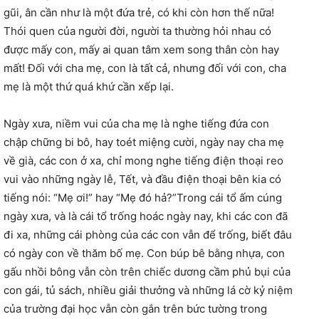
gũi, ân cần như là một đứa trẻ, có khi còn hơn thế nữa!
Thói quen của người đời, người ta thường hỏi nhau có
được mấy con, mấy ai quan tâm xem song thân còn hay
mất! Đối với cha mẹ, con là tất cả, nhưng đối với con, cha
mẹ là một thứ quá khứ cần xếp lại.
Ngày xưa, niềm vui của cha mẹ là nghe tiếng đứa con
chập chững bi bô, hay toét miệng cười, ngày nay cha mẹ
về già, các con ở xa, chỉ mong nghe tiếng điện thoại reo
vui vào những ngày lễ, Tết, và đầu điện thoại bên kia có
tiếng nói: “Mẹ ơi!” hay “Mẹ đó hả?”Trong cái tổ ấm cúng
ngày xưa, và là cái tổ trống hoác ngày nay, khi các con đã
đi xa, những cái phòng của các con vẫn để trống, biết đâu
có ngày con về thăm bố mẹ. Con búp bê bằng nhựa, con
gấu nhồi bông vẫn còn trên chiếc dương cầm phủ bụi của
con gái, tủ sách, nhiều giải thưởng và những lá cờ kỷ niệm
của trường đại học vẫn còn gắn trên bức tường trong