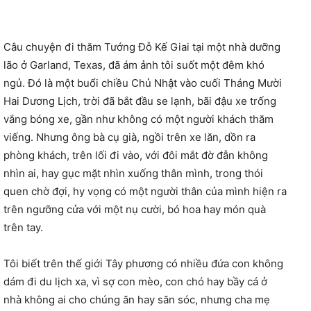
Câu chuyện đi thăm Tướng Đỗ Kế Giai tại một nhà dưỡng
lão ở Garland, Texas, đã ám ảnh tôi suốt một đêm khó
ngủ. Đó là một bu
ổi chiều Chủ Nhật vào cuối Tháng Mười
Hai Dương Lịch, trời đã bắt đầu se lạnh, bãi đậu xe trống
vắng bóng xe, gần như không có một người khách thăm
viếng. Nhưng ông bà cụ già, ngồi trên xe lăn, dồn ra
phòng khách, trên lối đi vào, với đôi mắt đờ đẫn không
nhìn ai, hay gục mặt nhìn xuống thân mình, trong thói
quen chờ đợi, hy vọng có một người thân của mình hiện ra
trên ngưỡng cửa với một nụ cười, bó hoa hay món quà
trên tay.
Tôi biết trên thế giới Tây phương có nhiều đứa con không
dám đi du lịch xa, vì sợ con mèo, con chó hay bầy cá ở
nhà không ai cho chúng ăn hay săn sóc, nhưng cha mẹ