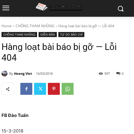
Home
CHỐNG THAM NHŨNG
Hàng loạt bài báo bị gỡ — Lỗi 404
CHỐNG THAM NHŨNG
DIỄN ĐÀN
TỰ DO BÁO CHÍ
Hàng loạt bài báo bị gỡ — Lỗi
404
By
Hoang Viet
16/03/2018
597
0
FB Đào Tuấn
15-3-2018