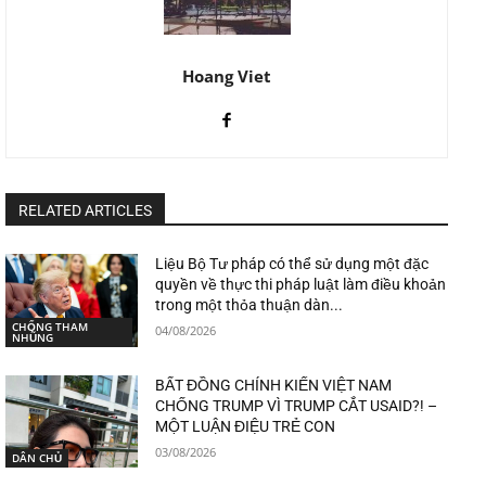
Hoang Viet
RELATED ARTICLES
Liệu Bộ Tư pháp có thể sử dụng một đặc
quyền về thực thi pháp luật làm điều khoản
trong một thỏa thuận dàn...
CHỐNG THAM
04/08/2026
NHŨNG
BẤT ĐỒNG CHÍNH KIẾN VIỆT NAM
CHỐNG TRUMP VÌ TRUMP CẮT USAID?! –
MỘT LUẬN ĐIỆU TRẺ CON
03/08/2026
DÂN CHỦ