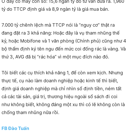
Ở đây có mấy con số: 15,6 ngàn tỷ do tư vấn đưa ra. 1,960
tỷ do TTCP định giá và 8,9 ngàn tỷ là giá mua bán.
7.000 tỷ chênh lệch mà TTCP nói là “nguy cơ” thật ra
đang đặt ra 3 khả năng: Hoặc đây là vụ tham nhũng thế
kỷ, hoặc Mobifone và 1 văn phòng (Chính phủ) cũng như 4
bộ thẩm định ký tên ngu đến mức coi đống rác là vàng. Và
thứ 3, AVG đã bị “rác hóa” vì một mục đích nào đó.
Tôi biết các cụ thích khả năng 1, để còn xem kịch. Nhưng
thực tế, cụ nào làm doanh nghiệp hoặc kinh tế thì biết,
định giá doanh nghiệp mà chỉ nhìn sổ định tiền, ném tất
cả các tài sản, giá trị, thương hiệu ngoài sổ sách đi coi
như không biết, không đáng một xu thì có lẽ không còn là
chống tham nhũng nữa rồi.
FB Đào Tuấn