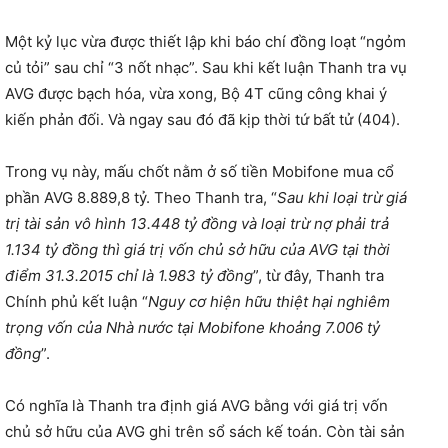
Một kỷ lục vừa được thiết lập khi báo chí đồng loạt “ngỏm
củ tỏi” sau chỉ “3 nốt nhạc”. Sau khi kết luận Thanh tra vụ
AVG được bạch hóa, vừa xong, Bộ 4T cũng công khai ý
kiến phản đối. Và ngay sau đó đã kịp thời tứ bất tử (404).
Trong vụ này, mấu chốt nằm ở số tiền Mobifone mua cổ
phần AVG 8.889,8 tỷ. Theo Thanh tra, “
Sau khi loại trừ giá
trị tài sản vô hình 13.448 tỷ đồng và loại trừ nợ phải trả
1.134 tỷ đồng thì giá trị vốn chủ sở hữu của AVG tại thời
điểm 31.3.2015 chỉ là 1.983 tỷ đồng
”, từ đây, Thanh tra
Chính phủ kết luận “
Nguy cơ hiện hữu thiệt hại nghiêm
trọng vốn của Nhà nước tại Mobifone khoảng 7.006 tỷ
đồng
”.
Có nghĩa là Thanh tra định giá AVG bằng với giá trị vốn
chủ sở hữu của AVG ghi trên sổ sách kế toán. Còn tài sản