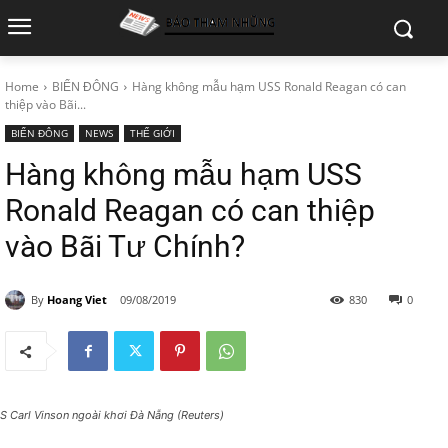
Home
BIỂN ĐÔNG
Hàng không mẫu hạm USS Ronald Reagan có can
thiệp vào Bãi...
BIỂN ĐÔNG
NEWS
THẾ GIỚI
Hàng không mẫu hạm USS
Ronald Reagan có can thiệp
vào Bãi Tư Chính?
By
Hoang Viet
09/08/2019
830
0
S Carl Vinson ngoài khơi Đà Nẵng (Reuters)