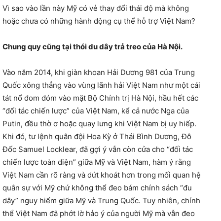
Vì sao vào lần này Mỹ có vẻ thay đổi thái độ mà không
hoặc chưa có những hành động cụ thể hỗ trợ Việt Nam?
Chung quy cũng tại thói du dây trả treo của Hà Nội.
Vào năm 2014, khi giàn khoan Hải Dương 981 của Trung
Quốc xông thẳng vào vùng lãnh hải Việt Nam như một cái
tát nổ đom đóm vào mặt Bộ Chính trị Hà Nội, hầu hết các
“đối tác chiến lược” của Việt Nam, kể cả nước Nga của
Putin, đều thờ ơ hoặc quay lưng khi Việt Nam bị uy hiếp.
Khi đó, tư lệnh quân đội Hoa Kỳ ở Thái Bình Dương, Đô
Đốc Samuel Locklear, đã gợi ý vẫn còn cửa cho “đối tác
chiến lược toàn diện” giữa Mỹ và Việt Nam, hàm ý rằng
Việt Nam cần rõ ràng và dứt khoát hơn trong mối quan hệ
quân sự với Mỹ chứ không thể đeo bám chính sách “đu
dây” nguy hiểm giữa Mỹ và Trung Quốc. Tuy nhiên, chính
thể Việt Nam đã phớt lờ hảo ý của người Mỹ mà vẫn đeo