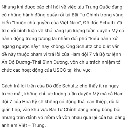
Nhưng khi được báo chí hỏi về việc tàu Trung Quốc đang
có những hành động quấy rối tại Bãi Tư Chính trong vùng
biển “thuộc chủ quyền của Việt Nam”, Đô đốc Schultz đã
từ chối bình luận về khả năng lực lượng tuần duyên Mỹ có
hành động trong tương lai nhằm đối phó “kiểu hành xử
ngang ngược này” hay không. Ông Schultz cho biết vấn
đề này thuộc phạm vi trả lời của Hạm đội 7 và Bộ tư lệnh
Ấn Độ Dương-Thái Bình Dương, vốn chịu trách nhiệm tổ
chức các hoạt động của USCG tại khu vực.
Cách trả lời trên của Đô đốc Schultz cho thấy ít ra ngay
trước mắt, không chỉ lực lượng tuần duyên Mỹ mà cả Hạm
đội 7 của Hoa Kỳ sẽ không có động thái can thiệp, dù là
gián tiếp, vào khu vực Bãi Tư Chính đang nóng bỏng bởi
những trận đánh võ mồm và vờn nhau qua lại của hai đảng
anh em Việt – Trung.