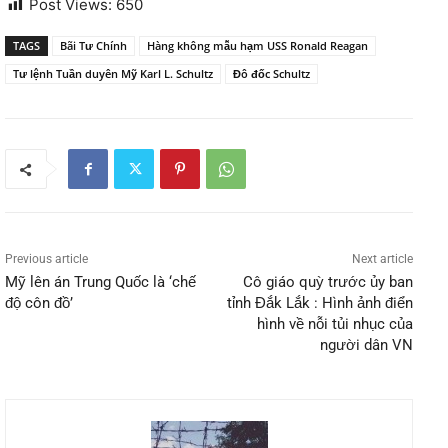
Post Views:
650
TAGS
Bãi Tư Chính
Hàng không mẫu hạm USS Ronald Reagan
Tư lệnh Tuần duyên Mỹ Karl L. Schultz
Đô đốc Schultz
Previous article
Next article
Mỹ lên án Trung Quốc là ‘chế
Cô giáo quỳ trước ủy ban
độ côn đồ’
tỉnh Đắk Lắk : Hình ảnh điển
hình về nỗi tủi nhục của
người dân VN