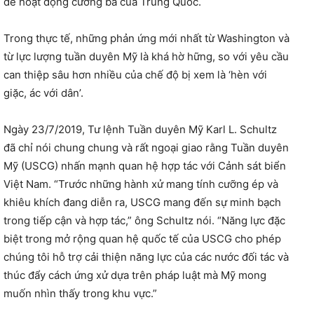
đe hoạt động cường bá của Trung Quốc.
Trong thực tế, những phản ứng mới nhất từ Washington và
từ lực lượng tuần duyên Mỹ là khá hờ hững, so với yêu cầu
can thiệp sâu hơn nhiều của chế độ bị xem là ‘hèn với
giặc, ác với dân’.
Ngày 23/7/2019, Tư lệnh Tuần duyên Mỹ Karl L. Schultz
đã chỉ nói chung chung và rất ngoại giao rằng Tuần duyên
Mỹ (USCG) nhấn mạnh quan hệ hợp tác với Cảnh sát biển
Việt Nam. “Trước những hành xử mang tính cưỡng ép và
khiêu khích đang diễn ra, USCG mang đến sự minh bạch
trong tiếp cận và hợp tác,” ông Schultz nói. “Năng lực đặc
biệt trong mở rộng quan hệ quốc tế của USCG cho phép
chúng tôi hỗ trợ cải thiện năng lực của các nước đối tác và
thúc đẩy cách ứng xử dựa trên pháp luật mà Mỹ mong
muốn nhìn thấy trong khu vực.”