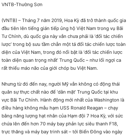
VNTB-Thường Sơn
(VNTB) – Tháng 7 năm 2019, Hoa Kỳ đã trở thành quốc gia
đầu tiên lên tiếng gián tiếp ủng hộ Việt Nam trong vụ Bãi
Tư Chính, dù quốc gia này vẫn chưa phải là ‘đối tác chiến
lược’ trong bộ sưu tầm chẵn một tá đối tác chiến lược toàn
diện của Việt Nam, trong đó nổi bật là ‘đối tác chiến lược
toàn diện quan trọng nhất’ Trung Quốc – như lối ngợi ca
rất thiếu máo não của giới chóp bu Việt Nam.
Nhưng từ đó đến nay, người Mỹ vẫn không có động thái
quân sự thực chất nào để ‘dằn mặt’ Trung Quốc tại khu
vực Bãi Tư Chính. Hành động mới nhất của Washington là
điều hàng không mẫu hạm USS Ronald Reagan – chạy
bằng năng lượng hạt nhân của Hạm đội 7 Hoa Kỳ, với sức
chứa lên đến hơn 70 máy bay phản lực siêu thanh F18,
trực thăng và máy bay trinh sát – tới Biển Đông vào ngày