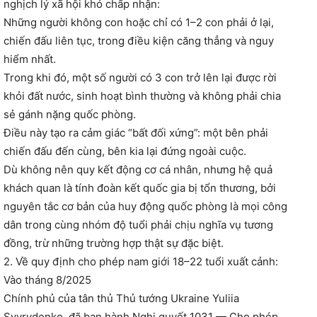
nghịch lý xã hội khó chấp nhận:
Những người không con hoặc chỉ có 1–2 con phải ở lại,
chiến đấu liên tục, trong điều kiện căng thẳng và nguy
hiểm nhất.
Trong khi đó, một số người có 3 con trở lên lại được rời
khỏi đất nước, sinh hoạt bình thường và không phải chia
sẻ gánh nặng quốc phòng.
Điều này tạo ra cảm giác “bất đối xứng”: một bên phải
chiến đấu đến cùng, bên kia lại đứng ngoài cuộc.
Dù không nên quy kết động cơ cá nhân, nhưng hệ quả
khách quan là tính đoàn kết quốc gia bị tổn thương, bởi
nguyên tắc cơ bản của huy động quốc phòng là mọi công
dân trong cùng nhóm độ tuổi phải chịu nghĩa vụ tương
đồng, trừ những trường hợp thật sự đặc biệt.
2. Về quy định cho phép nam giới 18–22 tuổi xuất cảnh:
Vào tháng 8/2025
Chính phủ của tân thủ Thủ tướng Ukraine Yuliia
Svyrydenko, đã ban hành Nghị quyết 1031 — Cho phép