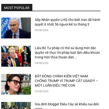
MOST POPULAR
Sếp Nhân quyền LHQ cho biết Iran đã hành
quyết ít nhất 56 người kể từ tháng 3
05/08/2026
Liệu Bộ Tư pháp có thể sử dụng một đặc
quyền về thực thi pháp luật làm điều khoản
trong một thỏa thuận dàn...
04/08/2026
BẤT ĐỒNG CHÍNH KIẾN VIỆT NAM
CHỐNG TRUMP VÌ TRUMP CẮT USAID?! –
MỘT LUẬN ĐIỆU TRẺ CON
03/08/2026
Gia đình blogger Điếu Cày sẽ khiếu nại đến
cùng