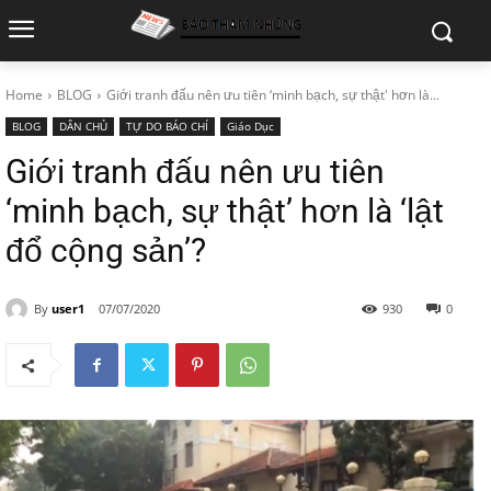
Home
BLOG
Giới tranh đấu nên ưu tiên ‘minh bạch, sự thật' hơn là...
BLOG
DÂN CHỦ
TỰ DO BÁO CHÍ
Giáo Dục
Giới tranh đấu nên ưu tiên
‘minh bạch, sự thật’ hơn là ‘lật
đổ cộng sản’?
By
user1
07/07/2020
930
0