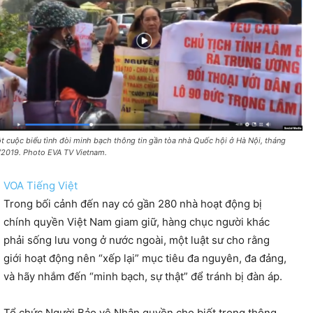
t cuộc biểu tình đòi minh bạch thông tin gần tòa nhà Quốc hội ở Hà Nội, tháng
/2019. Photo EVA TV Vietnam.
VOA Tiếng Việt
Trong bối cảnh đến nay có gần 280 nhà hoạt động bị
chính quyền Việt Nam giam giữ, hàng chục người khác
phải sống lưu vong ở nước ngoài, một luật sư cho rằng
giới hoạt động nên “xếp lại” mục tiêu đa nguyên, đa đảng,
và hãy nhắm đến “minh bạch, sự thật” để tránh bị đàn áp.
Tổ chức Người Bảo vệ Nhân quyền cho biết trong thông