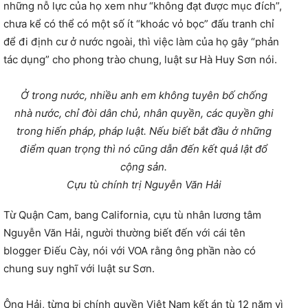
những nỗ lực của họ xem như “không đạt được mục đích”,
chưa kể có thể có một số ít “khoác vỏ bọc” đấu tranh chỉ
để đi định cư ở nước ngoài, thì việc làm của họ gây “phản
tác dụng” cho phong trào chung, luật sư Hà Huy Sơn nói.
Ở trong nước, nhiều anh em không tuyên bố chống
nhà nước, chỉ đòi dân chủ, nhân quyền, các quyền ghi
trong hiến pháp, pháp luật. Nếu biết bắt đầu ở những
điểm quan trọng thì nó cũng dẫn đến kết quả lật đổ
cộng sản.
Cựu tù chính trị Nguyễn Văn Hải
Từ Quận Cam, bang California, cựu tù nhân lương tâm
Nguyễn Văn Hải, người thường biết đến với cái tên
blogger Điếu Cày, nói với VOA rằng ông phần nào có
chung suy nghĩ với luật sư Sơn.
Ông Hải, từng bị chính quyền Việt Nam kết án tù 12 năm vì