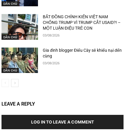
DÂN CHỦ
BẤT ĐỒNG CHÍNH KIẾN VIỆT NAM
CHỐNG TRUMP VÌ TRUMP CẮT USAID?! –
MỘT LUẬN ĐIỆU TRẺ CON
03/08/2026
DÂN CHỦ
Gia đình blogger Điếu Cày sẽ khiếu nại đến
cùng
03/08/2026
DÂN CHỦ
LEAVE A REPLY
LOG IN TO LEAVE A COMMENT