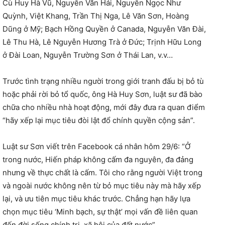
Cù Huy Hà Vũ, Nguyễn Văn Hải, Nguyễn Ngọc Như
Quỳnh, Việt Khang, Trần Thị Nga, Lê Văn Sơn, Hoàng
Dũng ở Mỹ; Bạch Hồng Quyền ở Canada, Nguyễn Văn Đài,
Lê Thu Hà, Lê Nguyễn Hương Trà ở Đức; Trịnh Hữu Long
ở Đài Loan, Nguyễn Trường Sơn ở Thái Lan, v.v…
Trước tình trạng nhiều người trong giới tranh đấu bị bỏ tù
hoặc phải rời bỏ tổ quốc, ông Hà Huy Sơn, luật sư đã bào
chữa cho nhiều nhà hoạt động, mới đây đưa ra quan điểm
“hãy xếp lại mục tiêu đòi lật đổ chính quyền cộng sản”.
Luật sư Sơn viết trên Facebook cá nhân hôm 29/6: “Ở
trong nước, Hiến pháp không cấm đa nguyên, đa đảng
nhưng về thực chất là cấm. Tôi cho rằng người Việt trong
và ngoài nước không nên từ bỏ mục tiêu này mà hãy xếp
lại, và ưu tiên mục tiêu khác trước. Chẳng hạn hãy lựa
chọn mục tiêu ‘Minh bạch, sự thật’ mọi vấn đề liên quan
đến đời sống chính trị, xã hội của đất nước”.