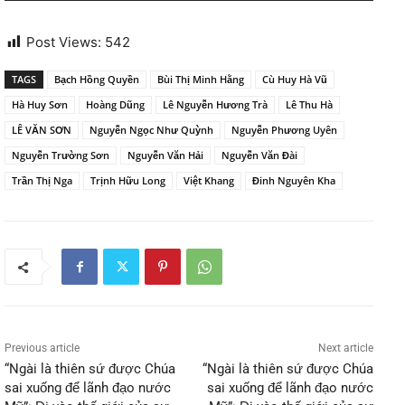
Post Views:
542
TAGS
Bạch Hồng Quyền
Bùi Thị Minh Hằng
Cù Huy Hà Vũ
Hà Huy Sơn
Hoàng Dũng
Lê Nguyễn Hương Trà
Lê Thu Hà
LÊ VĂN SƠN
Nguyễn Ngọc Như Quỳnh
Nguyễn Phương Uyên
Nguyễn Trường Sơn
Nguyễn Văn Hải
Nguyễn Văn Đài
Trần Thị Nga
Trịnh Hữu Long
Việt Khang
Đinh Nguyên Kha
Previous article
Next article
“Ngài là thiên sứ được Chúa
“Ngài là thiên sứ được Chúa
sai xuống để lãnh đạo nước
sai xuống để lãnh đạo nước