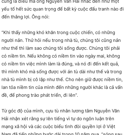
cũng là điều mà ông Nguyễn Văn Hải nhắc đến như một
yếu tố hết sức quan trọng để bất kỳ cuộc đấu tranh nào đi
đến thắng lợi. Ông nói:
“Khi thấy những khó khăn trong cuộc chiến, có những
người nản. Thử hỏi nếu trong nhà tù, chúng tôi cũng nản
như thế thì làm sao chúng tôi sống được. Chúng tôi phải
có niềm tin. Nếu không có niềm tin vào ngày mai, không
có niềm tin việc mình làm là đúng, và nó đi đến kết quả,
thì mình khó mà sống được với án tù dài như thế và trong
nhà tù mình bị cô lập như thế. Cho nên giữ được niềm tin,
lan tỏa niềm tin của mình đến những người khác là cả vấn
đề, để phong trào phát triển, đi lên”.
Từ góc độ của mình, cựu tù nhân lương tâm Nguyễn Văn
Hải nhận xét rằng sự lên tiếng vì tự do ngôn luận trên
mạng xã hội và các cuộc biểu tình đòi quyền lợi ở Việt
Nam đã tiến những bước dài trong 10 năm qua, “sóng sau