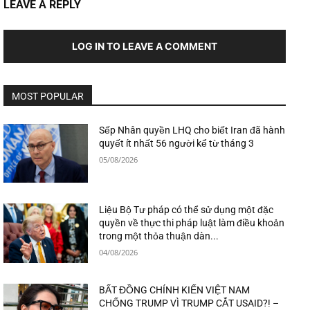
LEAVE A REPLY
LOG IN TO LEAVE A COMMENT
MOST POPULAR
Sếp Nhân quyền LHQ cho biết Iran đã hành
quyết ít nhất 56 người kể từ tháng 3
05/08/2026
Liệu Bộ Tư pháp có thể sử dụng một đặc
quyền về thực thi pháp luật làm điều khoản
trong một thỏa thuận dàn...
04/08/2026
BẤT ĐỒNG CHÍNH KIẾN VIỆT NAM
CHỐNG TRUMP VÌ TRUMP CẮT USAID?! –