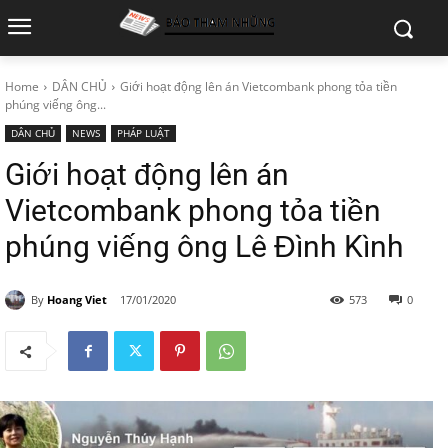
Home
DÂN CHỦ
Giới hoạt động lên án Vietcombank phong tỏa tiền
phúng viếng ông...
DÂN CHỦ
NEWS
PHÁP LUẬT
Giới hoạt động lên án
Vietcombank phong tỏa tiền
phúng viếng ông Lê Đình Kình
By
Hoang Viet
17/01/2020
573
0