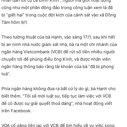
nhân dân tới cụ Lê Đình Kình”, người mà giới hoạt động
cũng như một phần đông đảo trong công luận xem là đã
bị “giết hại” trong cuộc đột kích của cảnh sát vào xã Đồng
Tâm hôm 9/1.
Theo tường thuật của bà Hạnh, vào sáng 17/1, sau khi hết
bị an ninh nhà nước giám sát nhà, bà ra một chi nhánh của
ngân hàng Vietcombank (VCB) để rút số tiền nhiều người
chuyển tới để phúng điếu ông Kình, và được nhân viên
ngân hàng thông báo rằng tài khoản của bà “đã bị phong
toả”.
Phía ngân hàng không đưa ra bất cứ lý do gì, bà Hạnh cho
biết thêm. “Tôi sẽ mời luật sư, tiếp tục làm việc với VCB
để có được sự giải quyết thoả đáng”, nhà hoạt động viết
trên Facebook.
VOA cố gắng liên lạc với VCB để tìm hiểu về vụ việc song