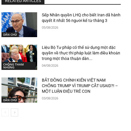
RELATED ARTICLES
Sếp Nhân quyền LHQ cho biết Iran đã hành
quyết ít nhất 56 người kể từ tháng 3
05/08/2026
DÂN CHỦ
Liệu Bộ Tư pháp có thể sử dụng một đặc
quyền về thực thi pháp luật làm điều khoản
trong một thỏa thuận dàn...
CHỐNG THAM
04/08/2026
NHŨNG
BẤT ĐỒNG CHÍNH KIẾN VIỆT NAM
CHỐNG TRUMP VÌ TRUMP CẮT USAID?! –
MỘT LUẬN ĐIỆU TRẺ CON
03/08/2026
DÂN CHỦ