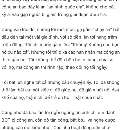
công an bảo đây là án “an ninh quốc gia”, không cho bất
kỳ ai vào gặp người bị giam trong giai đoạn điều tra.
Cùng vào lúc đó, những lời mời mọc, gạ gẫm “chạy án” bắt
đầu đến tai một vài gia đình, với số tiền lên tới hàng trăm
triệu đồng. Tôi chỉ muốn gầm lên: “Không! Không cho bọn
nó xu nào cả”. Nhưng tôi thì ở xa các nạn nhân mà công an
thì ở gần họ. Tôi không thể đến bên họ, ở cùng, chia sẻ
với họ, mà công an thì rình rập, theo dõi họ tối ngày.
Tôi bất lực nghe tất cả những câu chuyện ấy. Tôi đã không
thể làm bất cứ một việc gì để giúp họ, để giảm bớt nỗi đau
khổ của họ, thậm chí để trả ơn họ. Thật chua chát.
Cũng như đã bao lần tôi ngồi ngóng tin anh chị em đánh
BOT bị công an, côn đồ tấn công, bắt bớ… và nghe được
những câu nói kiểu như: “Các nhà hoạt động dân chủ-