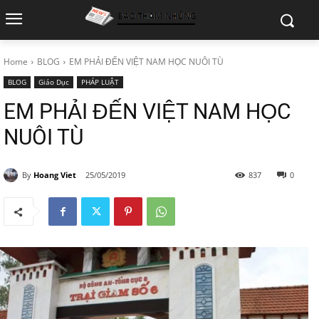
Home
BLOG
EM PHẢI ĐẾN VIỆT NAM HỌC NUÔI TÙ
BLOG
Giáo Dục
PHÁP LUẬT
EM PHẢI ĐẾN VIỆT NAM HỌC
NUÔI TÙ
By
Hoang Viet
25/05/2019
837
0