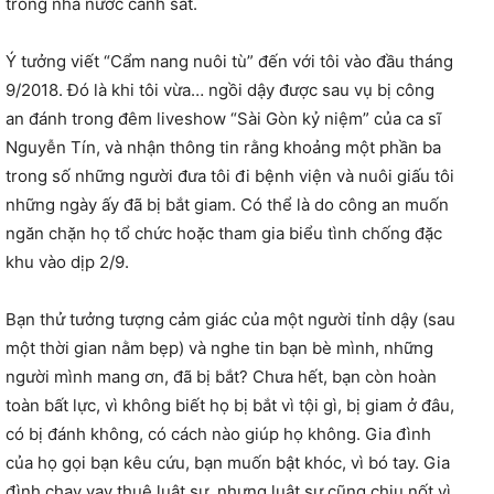
trong nhà nước cảnh sát.
Ý tưởng viết “Cẩm nang nuôi tù” đến với tôi vào đầu tháng
9/2018. Đó là khi tôi vừa… ngồi dậy được sau vụ bị công
an đánh trong đêm liveshow “Sài Gòn kỷ niệm” của ca sĩ
Nguyễn Tín, và nhận thông tin rằng khoảng một phần ba
trong số những người đưa tôi đi bệnh viện và nuôi giấu tôi
những ngày ấy đã bị bắt giam. Có thể là do công an muốn
ngăn chặn họ tổ chức hoặc tham gia biểu tình chống đặc
khu vào dịp 2/9.
Bạn thử tưởng tượng cảm giác của một người tỉnh dậy (sau
một thời gian nằm bẹp) và nghe tin bạn bè mình, những
người mình mang ơn, đã bị bắt? Chưa hết, bạn còn hoàn
toàn bất lực, vì không biết họ bị bắt vì tội gì, bị giam ở đâu,
có bị đánh không, có cách nào giúp họ không. Gia đình
của họ gọi bạn kêu cứu, bạn muốn bật khóc, vì bó tay. Gia
đình chạy vạy thuê luật sư, nhưng luật sư cũng chịu nốt vì