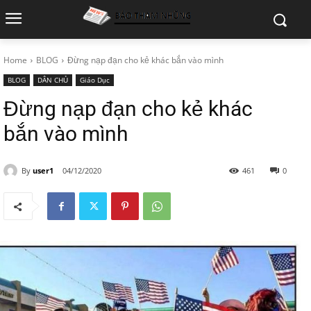
Home
BLOG
Đừng nạp đạn cho kẻ khác bắn vào mình
BLOG
DÂN CHỦ
Giáo Dục
Đừng nạp đạn cho kẻ khác
bắn vào mình
By
user1
04/12/2020
461
0