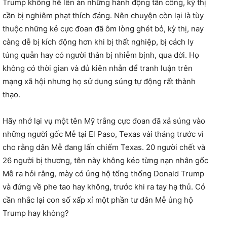
Trump không hề lên án những hành động tấn công, kỳ thị
cần bị nghiêm phạt thích đáng. Nên chuyện còn lại là tùy
thuộc những kẻ cực đoan đã ôm lòng ghét bỏ, kỳ thị, nay
càng dễ bị kích động hơn khi bị thất nghiệp, bị cách ly
túng quẫn hay có người thân bị nhiễm bịnh, qua đời. Họ
không có thời gian và đủ kiên nhẫn để tranh luận trên
mạng xã hội nhưng họ sử dụng súng tự động rất thành
thạo.
Hãy nhớ lại vụ một tên Mỹ trắng cực đoan đã xả súng vào
những người gốc Mễ tại El Paso, Texas vài tháng trước vì
cho rằng dân Mễ đang lấn chiếm Texas. 20 người chết và
26 người bị thương, tên này không kéo từng nạn nhân gốc
Mễ ra hỏi rằng, mày có ủng hộ tổng thống Donald Trump
và đứng về phe tao hay không, trước khi ra tay hạ thủ. Có
cần nhắc lại con số xấp xỉ một phần tư dân Mễ ủng hộ
Trump hay không?