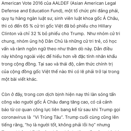
American Vote 2016 của AALDEF (Asian American Legal
Defense and Education Fund), một tổ chức phi đảng phái,
quy tụ hàng ngàn luật sư, sinh viên luật khoa gốc Á Châu,
thì có đến 65 % cử tri gốc Việt đã bỏ phiếu cho Hillary
Clinton và chỉ 32 % bỏ phiếu cho Trump. Như nhóm cử tri
chung, nhóm ủng hộ Dân Chủ là những cử tri trẻ, có học
vấn và rành ngôn ngữ theo như thăm dò này. Dẫn điều
này không ngoài việc để hiểu hơn về đặc tính nhân khẩu
trong cộng đồng. Tại sao và thái độ, cảm thức chính trị
của cộng đồng gốc Việt thế nào thì có lẽ phải trở lại trong
một bài viết khác.
Còn ở đây, trong cơn dịch bịnh hiện nay thì làn sóng tấn
công vào người gốc Á Châu đang tăng cao, có cả cảnh
báo từ cơ quan công lực liên bang kể từ sau khi Trump gọi
coronavirus là “Vi Trùng Tàu”. Trump cuối cùng cũng lên
tiếng rằng, “họ là người tốt, không phải lỗi họ” nhưng