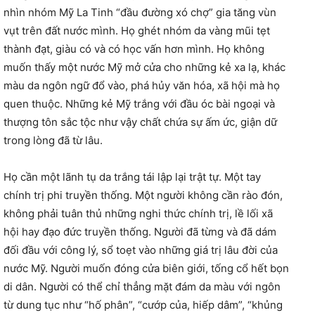
nhìn nhóm Mỹ La Tinh “đầu đường xó chợ” gia tăng vùn
vụt trên đất nước mình. Họ ghét nhóm da vàng mũi tẹt
thành đạt, giàu có và có học vấn hơn mình. Họ không
muốn thấy một nước Mỹ mở cửa cho những kẻ xa lạ, khác
màu da ngôn ngữ đổ vào, phá hủy văn hóa, xã hội mà họ
quen thuộc. Những kẻ Mỹ trắng với đầu óc bài ngoại và
thượng tôn sắc tộc như vậy chất chứa sự ấm ức, giận dữ
trong lòng đã từ lâu.
Họ cần một lãnh tụ da trắng tái lập lại trật tự. Một tay
chính trị phi truyền thống. Một người không cần rào đón,
không phải tuân thủ những nghi thức chính trị, lề lối xã
hội hay đạo đức truyền thống. Người đã từng và đã dám
đối đầu với công lý, sổ toẹt vào những giá trị lâu đời của
nước Mỹ. Người muốn đóng cửa biên giới, tống cổ hết bọn
di dân. Người có thể chỉ thẳng mặt đám da màu với ngôn
từ dung tục như “hố phân”, “cướp của, hiếp dâm”, “khủng