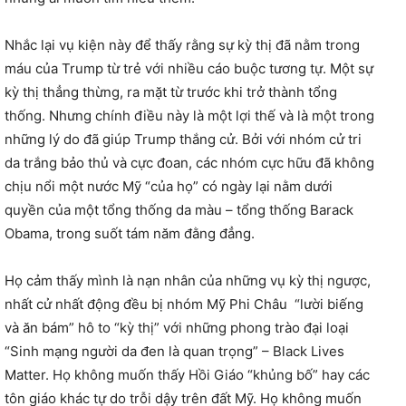
Nhắc lại vụ kiện này để thấy rằng sự kỳ thị đã nằm trong
máu của Trump từ trẻ với nhiều cáo buộc tương tự. Một sự
kỳ thị thẳng thừng, ra mặt từ trước khi trở thành tổng
thống. Nhưng chính điều này là một lợi thế và là một trong
những lý do đã giúp Trump thắng cử. Bởi với nhóm cử tri
da trắng bảo thủ và cực đoan, các nhóm cực hữu đã không
chịu nổi một nước Mỹ “của họ” có ngày lại nằm dưới
quyền của một tổng thống da màu – tổng thống Barack
Obama, trong suốt tám năm đằng đẳng.
Họ cảm thấy mình là nạn nhân của những vụ kỳ thị ngược,
nhất cử nhất động đều bị nhóm Mỹ Phi Châu “lười biếng
và ăn bám” hô to “kỳ thị” với những phong trào đại loại
“Sinh mạng người da đen là quan trọng” – Black Lives
Matter. Họ không muốn thấy Hồi Giáo “khủng bố” hay các
tôn giáo khác tự do trỗi dậy trên đất Mỹ. Họ không muốn