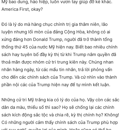
Mỹ bao dung, hào hiệp, luôn vươn tay giúp đỡ kẻ khác.
America First, okay?
Đó là lý do mà hàng chục chính trị gia thâm niên, lão
luyện nhưng lối mòn của đảng Cộng Hòa, không có ai
xứng đáng hơn Donald Trump, người đã trở thành tổng
thống thứ 45 của nước Mỹ hiện nay. Biết bao nhiêu chính
sách hay tuyên bố đầy kỳ thị từ khi Trump nắm quyền đã
thoả mãn được nhóm cử tri trung kiên này. Chúng nhan
nhãn hàng ngày, từ các mẩu tin nhắn, trả lời phỏng vấn
cho đến các chính sách của Trump. Và cứ nhìn vào thành
phần nội các của Trump hiện nay để tự mình kết luận.
Những cử tri Mỹ trắng kia có lý do của họ. Vậy còn các sắc
dân da màu, thiểu số thì sao? Họ sẽ chống lại các chính
sách kích động sắc tộc và chia rẽ, kỳ thị chính họ? Không!
Có những người cảm thấy chính sách của Trump phù hợp
với suy nghĩ, quyền lợi của mình. Hoặc cũng có thể họ