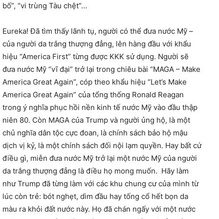
bố”, “vi trùng Tàu chệt”…
Eureka! Đã tìm thấy lãnh tụ, người có thể đưa nước Mỹ –
của người da trắng thượng đẳng, lên hàng đầu với khẩu
hiệu “America First” từng được KKK sử dụng. Người sẽ
đưa nước Mỹ “vĩ đại” trở lại trong chiêu bài “MAGA – Make
America Great Again”, cóp theo khẩu hiệu “Let’s Make
America Great Again” của tổng thống Ronald Reagan
trong ý nghĩa phục hồi nền kinh tế nước Mỹ vào đầu thập
niên 80. Còn MAGA của Trump và người ủng hộ, là một
chủ nghĩa dân tộc cực đoan, là chính sách bảo hộ mậu
dịch vị kỷ, là một chính sách đối nội lạm quyền. Hay bất cứ
điều gì, miễn đưa nước Mỹ trở lại một nước Mỹ của người
da trắng thượng đẳng là điều họ mong muốn. Hãy làm
như Trump đã từng làm với các khu chung cư của mình từ
lúc còn trẻ: bót nghẹt, dìm đầu hay tống cổ hết bọn da
màu ra khỏi đất nước này. Họ đã chán ngấy với một nước