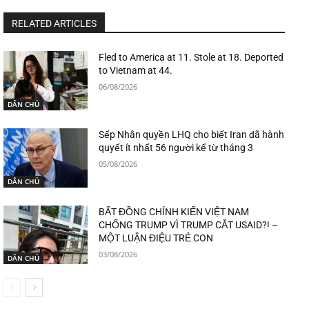
RELATED ARTICLES
Fled to America at 11. Stole at 18. Deported
to Vietnam at 44.
06/08/2026
DÂN CHỦ
Sếp Nhân quyền LHQ cho biết Iran đã hành
quyết ít nhất 56 người kể từ tháng 3
05/08/2026
DÂN CHỦ
BẤT ĐỒNG CHÍNH KIẾN VIỆT NAM
CHỐNG TRUMP VÌ TRUMP CẮT USAID?! –
MỘT LUẬN ĐIỆU TRẺ CON
03/08/2026
DÂN CHỦ