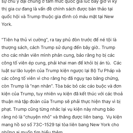
sự chú ý đại chúng ở tầm mức quốc gia lúc bấy giờ vì kỳ
thị gia cư đang là vấn đề chính sách được bàn thảo tại
quốc hội và Trump thuộc gia đình có máu mặt tại New
York.
“Tiên hạ thủ vi cường”, ra tay phủ đòn trước để né tội là
thượng sách, cách Trump sử dụng đến bây giờ.. Trump
cho các nhân viên mình phản cung, bảo rằng họ bị các
công tố viên ép cung, phải khai man để khỏi bị án tù. Các
luật sư lão luyện của Trump kiện ngược lại Bộ Tư Pháp và
các công tố viên vì cho rằng họ đã ngụy tạo bằng chứng,
còn Trump là “nạn nhân”. Tòa bác bỏ các cáo buộc và đơn
kiện của Trump, tuy nhiên vụ kiện đã kết thúc với các thoả
thuận mà tập đoàn của Trump sẽ phải thực hiện thay vì bị
phạt. Trump cũng từng nhắc lại vụ kiện này nhưng bảo
rằng nó là “chuyện nhỏ” và thắng được liên bang. Vụ kiện
mang hồ sơ số 73C-1529 tại tòa liên bang New York cho
những ai muốn tìm hiểu thêm.