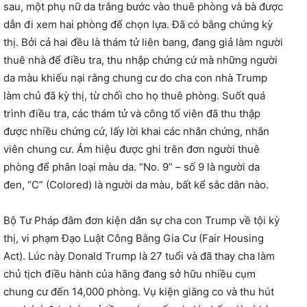
sau, một phụ nữ da trắng bước vào thuê phòng và bà được
dẫn đi xem hai phòng để chọn lựa. Đã có bằng chứng kỳ
thị. Bởi cả hai đều là thám tử liên bang, đang giả làm người
thuê nhà để điều tra, thu nhập chứng cứ mà những người
da màu khiếu nại rằng chung cư do cha con nhà Trump
làm chủ đã kỳ thị, từ chối cho họ thuê phòng. Suốt quá
trình điều tra, các thám tử và công tố viên đã thu thập
được nhiều chứng cứ, lấy lời khai các nhân chứng, nhân
viên chung cư. Ám hiệu được ghi trên đơn người thuê
phòng để phân loại màu da. “No. 9” – số 9 là người da
đen, “C” (Colored) là người da màu, bất kể sắc dân nào.
Bộ Tư Pháp đâm đơn kiện dân sự cha con Trump về tội kỳ
thị, vi phạm Đạo Luật Công Bằng Gia Cư (Fair Housing
Act). Lúc này Donald Trump là 27 tuổi và đã thay cha làm
chủ tịch điều hành của hãng đang sở hữu nhiều cụm
chung cư đến 14,000 phòng. Vụ kiện giằng co và thu hút