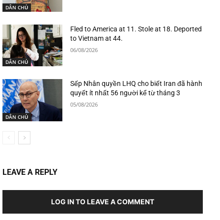
DÂN CHỦ
Fled to America at 11. Stole at 18. Deported
to Vietnam at 44.
06/08/2026
DÂN CHỦ
Sếp Nhân quyền LHQ cho biết Iran đã hành
quyết ít nhất 56 người kể từ tháng 3
05/08/2026
DÂN CHỦ
LEAVE A REPLY
LOG IN TO LEAVE A COMMENT