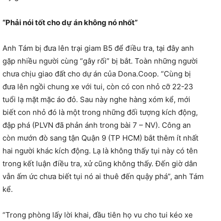
“Phải nói tốt cho dự án không nó nhốt”
Anh Tám bị đưa lên trại giam B5 để điều tra, tại đây anh
gặp nhiều người cùng “gây rối” bị bắt. Toàn những người
chưa chịu giao đất cho dự án của Dona.Coop. “Cùng bị
đưa lên ngồi chung xe với tui, còn có con nhỏ cỡ 22-23
tuổi lạ mặt mặc áo đỏ. Sau này nghe hàng xóm kể, mới
biết con nhỏ đó là một trong những đối tượng kích động,
đập phá (PLVN đã phản ánh trong bài 7 – NV). Công an
còn mướn đò sang tận Quận 9 (TP HCM) bắt thêm ít nhất
hai người khác kích động. Lạ là không thấy tụi này có tên
trong kết luận điều tra, xử cũng không thấy. Đến giờ dân
vẫn ấm ức chưa biết tụi nó ai thuê đến quậy phá”, anh Tám
kể.
“Trong phòng lấy lời khai, đầu tiên họ vu cho tui kéo xe