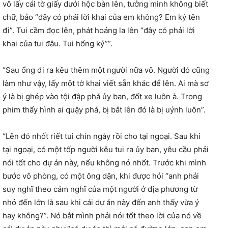
vô lấy cái tờ giấy dưới hộc bàn lên, tưởng mình không biết
chữ, bảo “đây có phải lời khai của em không? Em ký tên
đi”. Tui cầm đọc lên, phát hoảng la lên “đây có phải lời
khai của tui đâu. Tui hổng ký””.
“Sau ổng đi ra kêu thêm một người nữa vô. Người đó cũng
làm như vậy, lấy một tờ khai viết sẵn khác để lên. Ai mà sơ
ý là bị ghép vào tội đập phá ủy ban, đốt xe luôn à. Trong
phim thấy hình ai quậy phá, bị bắt lên đó là bị uýnh luôn”.
“Lên đó nhốt riết tui chín ngày rồi cho tại ngoại. Sau khi
tại ngoại, có một tốp người kêu tui ra ủy ban, yêu cầu phải
nói tốt cho dự án này, nếu không nó nhốt. Trước khi mình
bước vô phòng, có một ông dặn, khi được hỏi “anh phải
suy nghĩ theo cảm nghĩ của một người ở địa phương từ
nhỏ đến lớn là sau khi cái dự án này đến anh thấy vừa ý
hay không?”. Nó bắt mình phải nói tốt theo lời của nó về