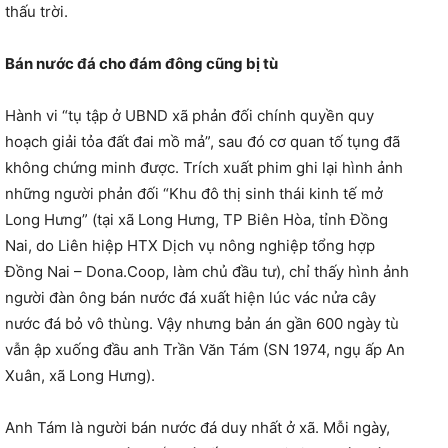
thấu trời.
Bán nước đá cho đám đông cũng bị tù
Hành vi “tụ tập ở UBND xã phản đối chính quyền quy
hoạch giải tỏa đất đai mồ mả”, sau đó cơ quan tố tụng đã
không chứng minh được. Trích xuất phim ghi lại hình ảnh
những người phản đối “Khu đô thị sinh thái kinh tế mở
Long Hưng” (tại xã Long Hưng, TP Biên Hòa, tỉnh Đồng
Nai, do Liên hiệp HTX Dịch vụ nông nghiệp tổng hợp
Đồng Nai – Dona.Coop, làm chủ đầu tư), chỉ thấy hình ảnh
người đàn ông bán nước đá xuất hiện lúc vác nửa cây
nước đá bỏ vô thùng. Vậy nhưng bản án gần 600 ngày tù
vẫn ập xuống đầu anh Trần Văn Tám (SN 1974, ngụ ấp An
Xuân, xã Long Hưng).
Anh Tám là người bán nước đá duy nhất ở xã. Mỗi ngày,