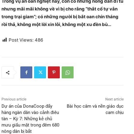
Trong vụ án oan nghiệt này, còn có những nông dân đi tù
nhưng mãi mãi không về vì bị cho rằng “thắt cổ tự vẫn
trong trại giam”; có những người bị bắt oan chín tháng
rồi thả, không một lời xin lỗi, không một xu đền bù…
Post Views:
486
Previous article
Next article
Dự án của DonaCoop đẩy
Bài học câm và nền giáo dục
hàng ngàn dân vào cảnh điêu
cam chịu
tàn – Kỳ 7: Những kẻ chủ
mưu giấu mặt trong đêm 680
nông dân bị bắt