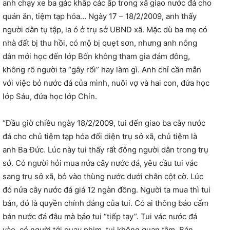
anh chạy xe ba gác khắp các ấp trong xã giao nước đá cho
quán ăn, tiệm tạp hóa… Ngày 17 – 18/2/2009, anh thấy
người dân tụ tập, la ó ở trụ sở UBND xã. Mặc dù ba mẹ có
nhà đất bị thu hồi, có mộ bị quẹt sơn, nhưng anh nông
dân mới học đến lớp Bốn không tham gia đám đông,
không rõ người ta “gây rối” hay làm gì. Anh chỉ cần mẫn
với việc bỏ nước đá của mình, nuôi vợ và hai con, đứa học
lớp Sáu, đứa học lớp Chín.
“Đầu giờ chiều ngày 18/2/2009, tui đến giao ba cây nước
đá cho chủ tiệm tạp hóa đối diện trụ sở xã, chủ tiệm là
anh Ba Đức. Lúc này tui thấy rất đông người dân trong trụ
sở. Có người hỏi mua nửa cây nước đá, yêu cầu tui vác
sang trụ sở xã, bỏ vào thùng nước dưới chân cột cờ. Lúc
đó nửa cây nước đá giá 12 ngàn đồng. Người ta mua thì tui
bán, đó là quyền chính đáng của tui. Có ai thông báo cấm
bán nước đá đâu mà bảo tui “tiếp tay”. Tui vác nước đá
vào, có người tới quay phim, tui không quan tâm. Bán