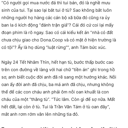
“Có người gọi mua nước đá thì tui bán, đó là nghề mưu
sinh của tui. Tại sao lại bắt tui ở tù? Sao không bắt luôn
những người họ hàng các cán bộ xã bữa đó cũng ra ủy
ban la ó kích động “đánh trận giả”? Cái đó cứ coi lại mấy
đoạn phim là rõ ngay. Sao có cái kiểu kết án “nhà có đất
chưa chịu giao cho Dona.Coop và có mặt ở hiện trường là
có tội”? Ấy là họ dùng “luật rừng””, anh Tám bức xúc.
Ngày 24 Tết Nhâm Thìn, hết hạn tù, bước thấp bước cao
trên con đường về làng với hai chữ “tiền án” ghi trong hồ
sơ, anh biết cuộc đời anh đã rẽ sang một hướng khác. Nỗi
oan ấy đời anh đã chịu, ba má anh đã chịu, nhưng không
thể để các con cháu anh phải ôm nỗi oan khuất là con
cháu của một “thằng tù”. “Tức lắm. Còn gì để sợ nữa. Mất
hết đất, lại còn ở tù. Tui là Trần Văn Tám ở tù oan đây”,
mắt anh rơm rớm vằn lên những tia đỏ.