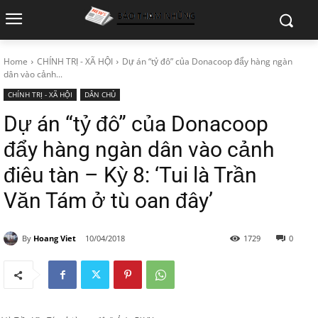
Home
CHÍNH TRỊ - XÃ HỘI
Dự án “tỷ đô” của Donacoop đẩy hàng ngàn
dân vào cảnh...
CHÍNH TRỊ - XÃ HỘI
DÂN CHỦ
Dự án “tỷ đô” của Donacoop
đẩy hàng ngàn dân vào cảnh
điêu tàn – Kỳ 8: ‘Tui là Trần
Văn Tám ở tù oan đây’
By
Hoang Viet
10/04/2018
1729
0