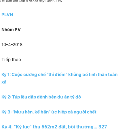
ui là Trần Văn Tám ở tù oan đây”. Ảnh: PLVN
PLVN
Nhóm PV
10-4-2018
Tiếp theo
Kỳ 1: Cuộc cưỡng chế “thí điểm” khủng bố tinh thần toàn
xã
Kỳ 2: Túp lều dập dềnh bên dự án tỷ đô
Kỳ 3: “Mưu hèn, kế bẩn” ức hiếp cả người chết
Kỳ 4: “Kỷ lục” thu 562m2 đất, bồi thường… 327