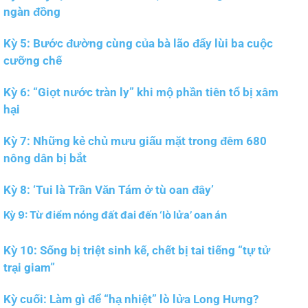
ngàn đồng
Kỳ 5: Bước đường cùng của bà lão đẩy lùi ba cuộc
cưỡng chế
Kỳ 6: “Giọt nước tràn ly” khi mộ phần tiên tổ bị xâm
hại
Kỳ 7: Những kẻ chủ mưu giấu mặt trong đêm 680
nông dân bị bắt
Kỳ 8: ‘Tui là Trần Văn Tám ở tù oan đây’
Kỳ 9: Từ điểm nóng đất đai đến ‘lò lửa’ oan án
Kỳ 10: Sống bị triệt sinh kế, chết bị tai tiếng “tự tử
trại giam”
Kỳ cuối: Làm gì để “hạ nhiệt” lò lửa Long Hưng?