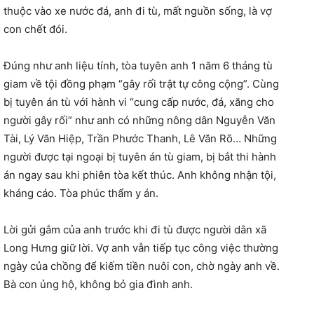
thuộc vào xe nước đá, anh đi tù, mất nguồn sống, là vợ
con chết đói.
Đúng như anh liệu tính, tòa tuyên anh 1 năm 6 tháng tù
giam về tội đồng phạm “gây rối trật tự công cộng”. Cùng
bị tuyên án tù với hành vi “cung cấp nước, đá, xăng cho
người gây rối” như anh có những nông dân Nguyễn Văn
Tài, Lý Văn Hiệp, Trần Phước Thanh, Lê Văn Rõ… Những
người được tại ngoại bị tuyên án tù giam, bị bắt thi hành
án ngay sau khi phiên tòa kết thúc. Anh không nhận tội,
kháng cáo. Tòa phúc thẩm y án.
Lời gửi gắm của anh trước khi đi tù được người dân xã
Long Hưng giữ lời. Vợ anh vẫn tiếp tục công việc thường
ngày của chồng để kiếm tiền nuôi con, chờ ngày anh về.
Bà con ủng hộ, không bỏ gia đình anh.