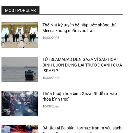
MOST POPULAR
Thổ Nhĩ Kỳ tuyên bố hiệp ước phòng thủ
Mecca không nhắm vào Iran
10/08/2026
TỪ ISLAMABAD ĐẾN GAZA VÌ SAO HÒA
BÌNH LUÔN DỪNG LẠI TRƯỚC CÁNH CỬA
ISRAEL?
10/08/2026
Thỏa thuận hoà bình Gaza rất dễ rơi vào
“hòa bình treo”
10/08/2026
Bế tắc tại Eo biển Hormuz: Iran ra yêu sách,