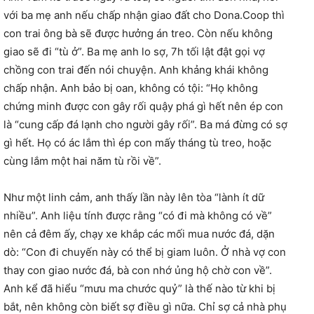
với ba mẹ anh nếu chấp nhận giao đất cho Dona.Coop thì
con trai ông bà sẽ được hưởng án treo. Còn nếu không
giao sẽ đi “tù ở”. Ba mẹ anh lo sợ, 7h tối lật đật gọi vợ
chồng con trai đến nói chuyện. Anh khảng khái không
chấp nhận. Anh bảo bị oan, không có tội: “Họ không
chứng minh được con gây rối quậy phá gì hết nên ép con
là “cung cấp đá lạnh cho người gây rối”. Ba má đừng có sợ
gì hết. Họ có ác lắm thì ép con mấy tháng tù treo, hoặc
cùng lắm một hai năm tù rồi về”.
Như một linh cảm, anh thấy lần này lên tòa “lành ít dữ
nhiều”. Anh liệu tính được rằng “có đi mà không có về”
nên cả đêm ấy, chạy xe khắp các mối mua nước đá, dặn
dò: “Con đi chuyến này có thể bị giam luôn. Ở nhà vợ con
thay con giao nước đá, bà con nhớ ủng hộ chờ con về”.
Anh kể đã hiểu “mưu ma chước quỷ” là thế nào từ khi bị
bắt, nên không còn biết sợ điều gì nữa. Chỉ sợ cả nhà phụ