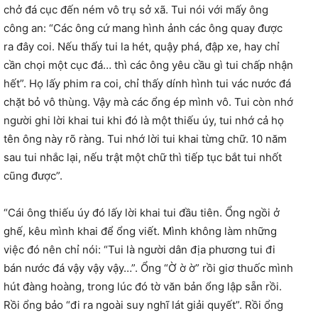
chở đá cục đến ném vô trụ sở xã. Tui nói với mấy ông
công an: “Các ông cứ mang hình ảnh các ông quay được
ra đây coi. Nếu thấy tui la hét, quậy phá, đập xe, hay chỉ
cần chọi một cục đá… thì các ông yêu cầu gì tui chấp nhận
hết”. Họ lấy phim ra coi, chỉ thấy dính hình tui vác nước đá
chặt bỏ vô thùng. Vậy mà các ổng ép mình vô. Tui còn nhớ
người ghi lời khai tui khi đó là một thiếu úy, tui nhớ cả họ
tên ông này rõ ràng. Tui nhớ lời tui khai từng chữ. 10 năm
sau tui nhắc lại, nếu trật một chữ thì tiếp tục bắt tui nhốt
cũng được”.
“Cái ông thiếu úy đó lấy lời khai tui đầu tiên. Ổng ngồi ở
ghế, kêu mình khai để ổng viết. Mình không làm những
việc đó nên chỉ nói: “Tui là người dân địa phương tui đi
bán nước đá vậy vậy vậy…”. Ổng “Ờ ờ ờ” rồi giơ thuốc mình
hút đàng hoàng, trong lúc đó tờ văn bản ổng lập sẵn rồi.
Rồi ổng bảo “đi ra ngoài suy nghĩ lát giải quyết”. Rồi ổng