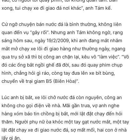
xong, tui chạy xe đi giao đá nơi khác”, anh Tám kể.
Cứ ngỡ chuyện bán nước đá là bình thường, không liên
quan đến vụ “gây rối”. Nhưng anh Tám không ngờ, rạng
sáng hôm sau, ngày 19/2/2009, khi anh đang mắt nhắm
mắt mở chạy xe lôi đi giao hàng như thường ngày, ngang
qua trụ sở xã thì bị công an chặn lại, kêu vô “làm việc”. “Vô
đó các ổng bắt ngồi ghế đã đời, sau đó quay phim chụp
hình, chẳng hỏi gì ráo, còng tay đưa lên xe bít bùng,
chuyển về trại giam B5 (Biên Hòa)”.
Lúc anh bị bắt, xe lôi chở nước đá còn nguyên, công an
không cho gọi điện về nhà. Mãi gần trưa, vợ anh nghe
hàng xóm báo tin chồng bị bắt, mới lật đật chạy đến hỏi
thăm. Người phụ nữ òa khóc một tay gạt nước mắt, một tay
lật đật chạy xe đi giao nước đá, sợ mất mối, hai con ở nhà
lấy gì ăn.