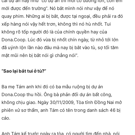
cái dự án này như “có dự án thì mới có đường lớn, con em
mới được đến trường”. Nó bắt mình nói như vậy để nó
quay phim. Những ai bị bắt, được tại ngoại, đều phải ra đó
xếp hàng nói vậy hết trơn, không thì nó hù nhốt. Tui
không rõ tốp người đó là của chính quyền hay của
Dona.Coop. Lúc đó vừa bị nhốt chín ngày, từ nhỏ tới lớn
đã uýnh lộn lần nào đâu mà nay bị bắt vào tù, sợ tối tăm
mặt mũi nên bị bắt nói gì chẳng nói”.
“Sao lại bắt tui ở tù?”
Ba mẹ Tám anh khi đó có ba mẫu ruộng bị dự án
Dona.Coop thu hồi. Ông bà phản đối dự án bất công,
không chịu giao. Ngày 30/11/2009, Tòa tỉnh Đồng Nai mở
phiên xử sơ thẩm, anh Tám có tên trong danh sách 46 bị
cáo.
Anh Tám kể trước ngày ra tòa, có người tìm đến nhà, nói