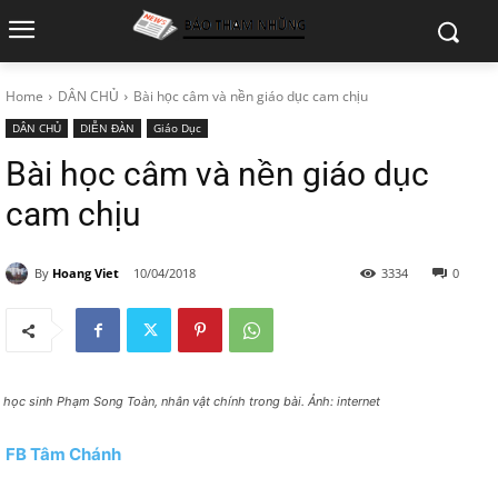
Home
DÂN CHỦ
Bài học câm và nền giáo dục cam chịu
DÂN CHỦ
DIỄN ĐÀN
Giáo Dục
Bài học câm và nền giáo dục
cam chịu
By
Hoang Viet
10/04/2018
3334
0
 học sinh Phạm Song Toàn, nhân vật chính trong bài. Ảnh: internet
FB Tâm Chánh