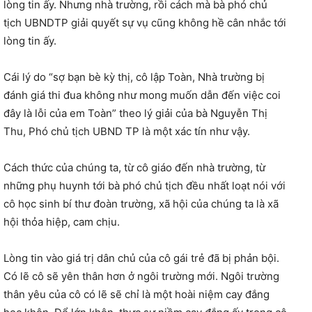
lòng tin ấy. Nhưng nhà trường, rồi cách mà bà phó chủ
tịch UBNDTP giải quyết sự vụ cũng không hề cân nhắc tới
lòng tin ấy.
Cái lý do “sợ bạn bè kỳ thị, cô lập Toàn, Nhà trường bị
đánh giá thi đua không như mong muốn dẫn đến việc coi
đây là lỗi của em Toàn” theo lý giải của bà Nguyễn Thị
Thu, Phó chủ tịch UBND TP là một xác tín như vậy.
Cách thức của chúng ta, từ cô giáo đến nhà trường, từ
những phụ huynh tới bà phó chủ tịch đều nhất loạt nói với
cô học sinh bí thư đoàn trường, xã hội của chúng ta là xã
hội thỏa hiệp, cam chịu.
Lòng tin vào giá trị dân chủ của cô gái trẻ đã bị phản bội.
Có lẽ cô sẽ yên thân hơn ở ngôi trường mới. Ngôi trường
thân yêu của cô có lẽ sẽ chỉ là một hoài niệm cay đắng