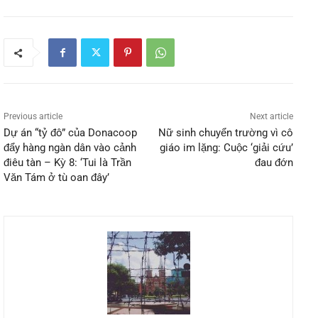
Previous article
Next article
Dự án “tỷ đô” của Donacoop
Nữ sinh chuyển trường vì cô
đẩy hàng ngàn dân vào cảnh
giáo im lặng: Cuộc ‘giải cứu’
điêu tàn – Kỳ 8: ‘Tui là Trần
đau đớn
Văn Tám ở tù oan đây’