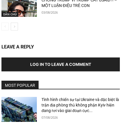
CHỐNG TRUMP VÌ TRUMP CẮT USAID?! –
MỘT LUẬN ĐIỆU TRẺ CON
03/08/2026
DÂN CHỦ
LEAVE A REPLY
LOG IN TO LEAVE A COMMENT
MOST POPULAR
Tình hình chiến sự tại Ukraine và đặc biệt là
trận địa phòng thủ không phận Kyiv hiện
đang rơi vào giai đoạn cực...
07/08/2026