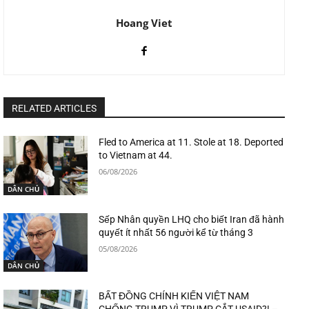
Hoang Viet
RELATED ARTICLES
Fled to America at 11. Stole at 18. Deported
to Vietnam at 44.
06/08/2026
DÂN CHỦ
Sếp Nhân quyền LHQ cho biết Iran đã hành
quyết ít nhất 56 người kể từ tháng 3
05/08/2026
DÂN CHỦ
BẤT ĐỒNG CHÍNH KIẾN VIỆT NAM