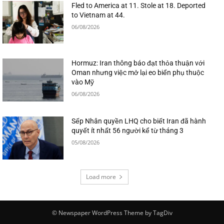
Fled to America at 11. Stole at 18. Deported
to Vietnam at 44.
06/08/2026
Hormuz: Iran thông báo đạt thỏa thuận với
Oman nhưng việc mở lại eo biển phụ thuộc
vào Mỹ
06/08/2026
Sếp Nhân quyền LHQ cho biết Iran đã hành
quyết ít nhất 56 người kể từ tháng 3
05/08/2026
Load more
© Newspaper WordPress Theme by TagDiv