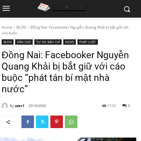
Home
BLOG
Đồng Nai: Facebooker Nguyễn Quang Khải bị bắt giữ với
cáo buộc...
BLOG
DÂN CHỦ
TỰ DO BÁO CHÍ
NEWS
PHÁP LUẬT
Đồng Nai: Facebooker Nguyễn
Quang Khải bị bắt giữ với cáo
buộc “phát tán bí mật nhà
nước”
By
user1
23/10/2020
1112
0