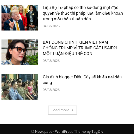
Liệu Bộ Tư pháp có thể sử dụng một đặc
quyền về thực thi pháp luật làm điều khoản
trong một thỏa thuận dàn...
04/08/2026
BẤT ĐỒNG CHÍNH KIẾN VIỆT NAM
CHỐNG TRUMP VÌ TRUMP CẮT USAID?! –
MỘT LUẬN ĐIỆU TRẺ CON
03/08/2026
Gia đình blogger Điếu Cày sẽ khiếu nại đến
cùng
03/08/2026
Load more
© Newspaper WordPress Theme by TagDiv