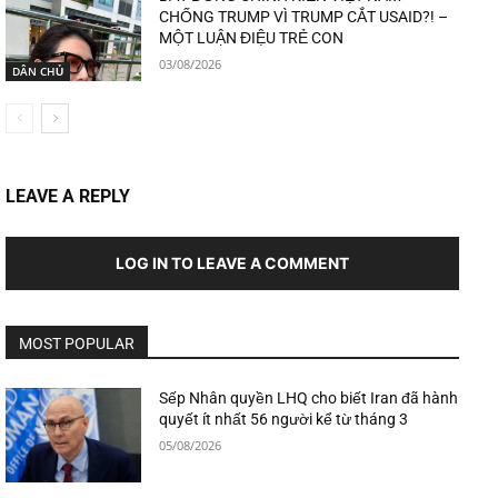
CHỐNG TRUMP VÌ TRUMP CẮT USAID?! –
MỘT LUẬN ĐIỆU TRẺ CON
03/08/2026
DÂN CHỦ
LEAVE A REPLY
LOG IN TO LEAVE A COMMENT
MOST POPULAR
Sếp Nhân quyền LHQ cho biết Iran đã hành
quyết ít nhất 56 người kể từ tháng 3
05/08/2026