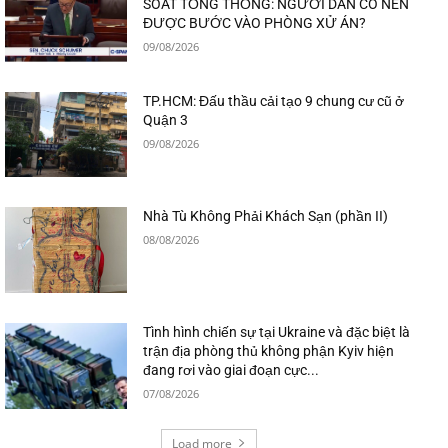
SOÁT TỔNG THỐNG: NGƯỜI DÂN CÓ NÊN
ĐƯỢC BƯỚC VÀO PHÒNG XỬ ÁN?
09/08/2026
TP.HCM: Đấu thầu cải tạo 9 chung cư cũ ở
Quận 3
09/08/2026
Nhà Tù Không Phải Khách Sạn (phần II)
08/08/2026
Tình hình chiến sự tại Ukraine và đặc biệt là
trận địa phòng thủ không phận Kyiv hiện
đang rơi vào giai đoạn cực...
07/08/2026
Load more