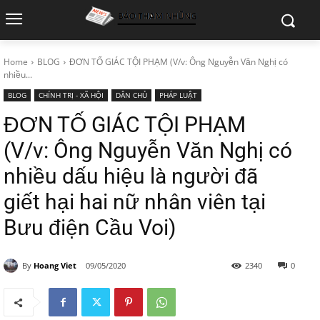
Home
BLOG
ĐƠN TỐ GIÁC TỘI PHẠM (V/v: Ông Nguyễn Văn Nghị có
nhiều...
BLOG
CHÍNH TRỊ - XÃ HỘI
DÂN CHỦ
PHÁP LUẬT
ĐƠN TỐ GIÁC TỘI PHẠM
(V/v: Ông Nguyễn Văn Nghị có
nhiều dấu hiệu là người đã
giết hại hai nữ nhân viên tại
Bưu điện Cầu Voi)
By
Hoang Viet
09/05/2020
2340
0