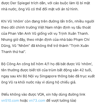
được Der Spiegel trích dẫn, với cáo buộc làm lộ bí mật
nhà nước, ông Vũ có thể đối mặt với án tử hình.
Khi Vũ ‘nhôm’ còn đang trên đường lẩn trốn, nhiều người
theo dõi chính trường Việt Nam nhận định vụ tẩu thoát
của Phan Văn Anh Vũ giống với vụ Trịnh Xuân Thanh.
Nhưng giờ đây, theo nhận định của nhà báo Phạm Chí
Dũng, Vũ “Nhôm” đã không thể trở thành “Trịnh Xuân
Thanh thứ hai”.
Bộ Công An công bố hôm 4/1 họ đã bắt được Vũ ‘nhôm’,
tên thường được biết tới của trùm bất động sản 42 tuổi,
ngay sau khi Bộ Nội vụ Singapore thông báo đã trục xuất
ông Vũ ra khỏi nước này vì dùng hộ chiếu giả.
(Nếu không vào được VOA, xin hãy dùng đường link
vn510.com
hoặc
vn73.com
để vượt tường lửa)