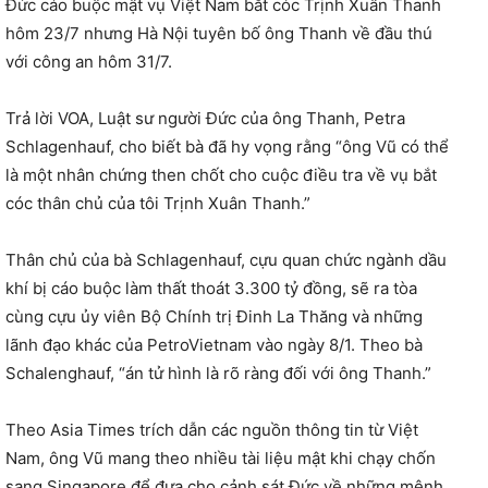
Đức cáo buộc mật vụ Việt Nam bắt cóc Trịnh Xuân Thanh
hôm 23/7 nhưng Hà Nội tuyên bố ông Thanh về đầu thú
với công an hôm 31/7.
Trả lời VOA, Luật sư người Đức của ông Thanh, Petra
Schlagenhauf, cho biết bà đã hy vọng rằng “ông Vũ có thể
là một nhân chứng then chốt cho cuộc điều tra về vụ bắt
cóc thân chủ của tôi Trịnh Xuân Thanh.”
Thân chủ của bà Schlagenhauf, cựu quan chức ngành dầu
khí bị cáo buộc làm thất thoát 3.300 tỷ đồng, sẽ ra tòa
cùng cựu ủy viên Bộ Chính trị Đinh La Thăng và những
lãnh đạo khác của PetroVietnam vào ngày 8/1. Theo bà
Schalenghauf, “án tử hình là rõ ràng đối với ông Thanh.”
Theo Asia Times trích dẫn các nguồn thông tin từ Việt
Nam, ông Vũ mang theo nhiều tài liệu mật khi chạy chốn
sang Singapore để đưa cho cảnh sát Đức về những mệnh