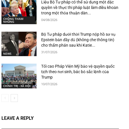
Liệu Bộ Tư pháp có thể sử dụng một đặc
quyền về thực thi pháp luật làm điều khoản
trong một thỏa thuận dàn...
CHỐNG THAM
04/08/2026
NHŨNG
Bộ Tư pháp dưới thời Trump nộp hồ sơ vụ
Epstein bản đầy đủ (không che thông tin)
cho thẩm phán sau khi Katie...
31/07/2026
NEWS
Tối cao Pháp Viện Mỹ bảo vệ quyền quốc
tịch theo nơi sinh, bác bỏ sắc lệnh của
Trump
10/07/2026
CHÍNH TRỊ - XÃ HỘI
LEAVE A REPLY