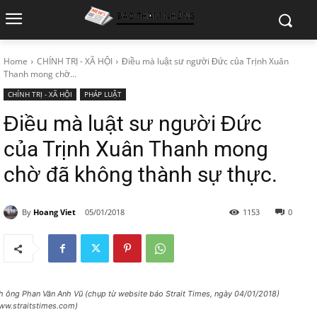
Home
CHÍNH TRỊ - XÃ HỘI
Điều mà luật sư người Đức của Trịnh Xuân
Thanh mong chờ...
CHÍNH TRỊ - XÃ HỘI
PHÁP LUẬT
Điều mà luật sư người Đức
của Trịnh Xuân Thanh mong
chờ đã không thành sự thực.
By
Hoang Viet
05/01/2018
1153
0
h ông Phan Văn Anh Vũ (chụp từ website báo Strait Times, ngày 04/01/2018)
ww.straitstimes.com)