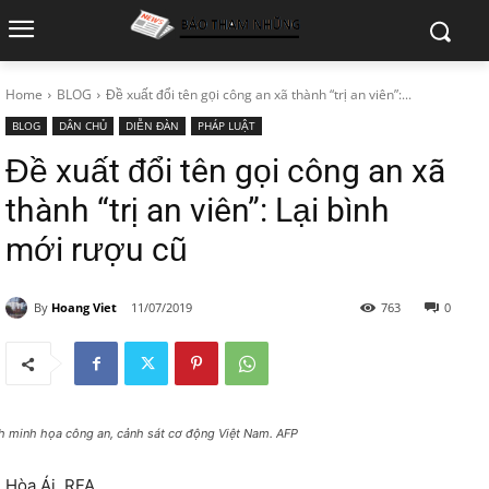
Home
BLOG
Đề xuất đổi tên gọi công an xã thành “trị an viên”:...
BLOG
DÂN CHỦ
DIỄN ĐÀN
PHÁP LUẬT
Đề xuất đổi tên gọi công an xã
thành “trị an viên”: Lại bình
mới rượu cũ
By
Hoang Viet
11/07/2019
763
0
h minh họa công an, cảnh sát cơ động Việt Nam. AFP
Hòa Ái, RFA