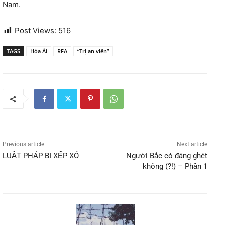
Nam.
Post Views:
516
TAGS
Hòa Ái
RFA
“Trị an viên”
Previous article
Next article
LUẬT PHÁP BỊ XẾP XÓ
Người Bắc có đáng ghét
không (?!) – Phần 1