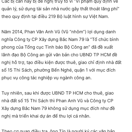
Các bị can này bị đề nghị truy tố vì “Vi phạm quy định về
quản lý, sử dụng tài sản nhà nước gây thất thoát lãng phí”
theo quy định tại điều 219 Bộ luật hình sự Việt Nam.
Năm 2014, Phan Văn Anh Vũ (Vũ “nhôm”) lợi dụng danh
nghĩa Công ty CP Xây dựng Bắc Nam 79 là “Tổ chức bình
phong của Tổng cục Tình báo Bộ Công an” đã đề xuất
lãnh đạo Bộ Công an gửi văn bản cho UBND TP HCM đề
nghị hỗ trợ, tạo điều kiện được thuê, giao chỉ định nhà đất
số 15 Thi Sách, phường Bến Nghé, quận 1 với mục đích
phục vụ công tác nghiệp vụ ngành công an.
Tuy nhiên, sau khi được UBND TP HCM cho thuê, giao
nhà đất số 15 Thi Sách thì Phan Anh Vũ và Công ty CP
Xây dựng Bắc Nam 79 không sử dụng mục đích như đề
nghị mà triển khai dự án để thu lợi cá nhân.
Theo cơ quan điều tra, ông Tín là người ký các văn bản