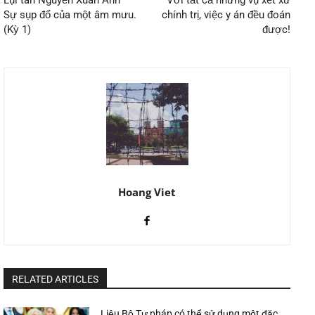
Lụi tàn Nguyễn Xuân Anh –
Với tất cả những vụ xét xử
Sự sụp đổ của một âm mưu.
chính trị, việc y án đều đoán
(Kỳ 1)
được!
Hoang Viet
RELATED ARTICLES
Liệu Bộ Tư pháp có thể sử dụng một đặc