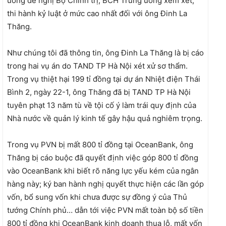
ương đề nghị Bộ Chính trị, BCH Trung ương xem xét,
thi hành kỷ luật ở mức cao nhất đối với ông Đinh La
Thăng.
Như chúng tôi đã thông tin, ông Đinh La Thăng là bị cáo
trong hai vụ án do TAND TP Hà Nội xét xử sơ thẩm.
Trong vụ thiệt hại 199 tỉ đồng tại dự án Nhiệt điện Thái
Bình 2, ngày 22-1, ông Thăng đã bị TAND TP Hà Nội
tuyên phạt 13 năm tù về tội cố ý làm trái quy định của
Nhà nước về quản lý kinh tế gây hậu quả nghiêm trọng.
Trong vụ PVN bị mất 800 tỉ đồng tại OceanBank, ông
Thăng bị cáo buộc đã quyết định việc góp 800 tỉ đồng
vào OceanBank khi biết rõ năng lực yếu kém của ngân
hàng này; ký ban hành nghị quyết thực hiện các lần góp
vốn, bổ sung vốn khi chưa được sự đồng ý của Thủ
tướng Chính phủ… dẫn tới việc PVN mất toàn bộ số tiền
800 tỉ đồng khi OceanBank kinh doanh thua lỗ, mất vốn