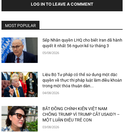
LOG IN TO LEAVE A COMMENT
MOST POPULAR
Sếp Nhân quyền LHQ cho biết Iran đã hành
quyết ít nhất 56 người kể từ tháng 3
05/08/2026
Liệu Bộ Tư pháp có thể sử dụng một đặc
quyền về thực thi pháp luật làm điều khoản
trong một thỏa thuận dàn...
04/08/2026
BẤT ĐỒNG CHÍNH KIẾN VIỆT NAM
CHỐNG TRUMP VÌ TRUMP CẮT USAID?! –
MỘT LUẬN ĐIỆU TRẺ CON
03/08/2026