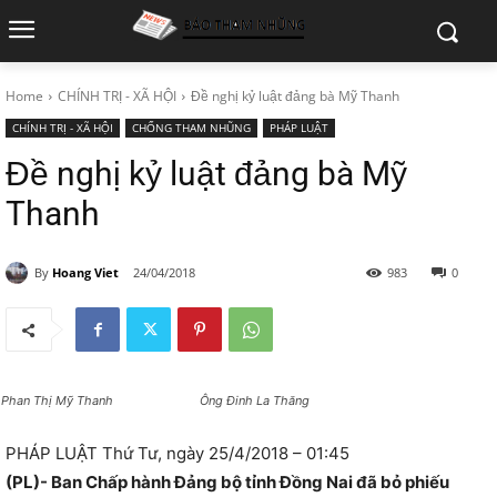
Home
CHÍNH TRỊ - XÃ HỘI
Đề nghị kỷ luật đảng bà Mỹ Thanh
CHÍNH TRỊ - XÃ HỘI
CHỐNG THAM NHŨNG
PHÁP LUẬT
Đề nghị kỷ luật đảng bà Mỹ
Thanh
By
Hoang Viet
24/04/2018
983
0
à Phan Thị Mỹ Thanh Ông Đinh La Thăng
PHÁP LUẬT Thứ Tư, ngày 25/4/2018 – 01:45
(PL)- Ban Chấp hành Đảng bộ tỉnh Đồng Nai đã bỏ phiếu