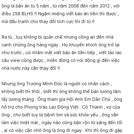
ông là bản án tù 5 năm , từ năm 2008 đến năm 2012 , với
điều 258 BLHS !! Ngậm miệng viết báo ăn tiền thì được ,
mà đấu tranh cho thay đổi tích cực thì đi tù !!
Ra tù , tuy không bị quản chế nhưng công an đến nhà
canh chừng ông hàng ngày . Họ khuyến khích ông trở lại
như trước , cứ nhắm mắt viết báo ăn tiền tiếp , viết tào lao
câu view cũng được , miễn đừng có nói động gì đến việc
nhà nước này cần thay đổi !!
Nhưng ông Trương Minh Đức là người có nhân cách ,
không biết thì thôi , biết thì ông không thể bán lương tâm
lấy lương tháng . Ông tham gia Hội Anh Em Dân Chủ , ông
hỗ trợ cho Phong trào Lao Động Việt . Cô Thanh , vợ của
ông , cho biết tuy bị bệnh tim và sức khỏe yếu , ông vẫn
làm việc miệt mài , ngày nào cũng bận rộn từ sáng đến tối
, ai có việc cần nhờ ông là ông đi ngay . Khi thì ông đi gặp