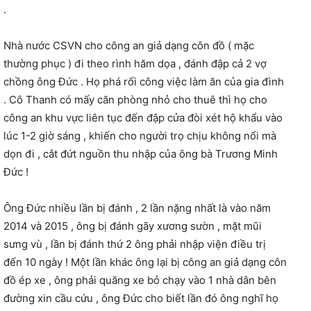
.
Nhà nước CSVN cho công an giả dạng côn đồ ( mặc
thường phục ) đi theo rình hăm dọa , đánh đập cả 2 vợ
chồng ông Đức . Họ phá rối công việc làm ăn của gia đình
. Cô Thanh có mấy căn phòng nhỏ cho thuê thì họ cho
công an khu vực liên tục đến đập cửa đòi xét hộ khẩu vào
lúc 1-2 giờ sáng , khiến cho người trọ chịu không nổi mà
dọn đi , cắt đứt nguồn thu nhập của ông bà Trương Minh
Đức !
Ông Đức nhiều lần bị đánh , 2 lần nặng nhất là vào năm
2014 và 2015 , ông bị đánh gãy xương sườn , mặt mũi
sưng vù , lần bị đánh thứ 2 ông phải nhập viện điều trị
đến 10 ngày ! Một lần khác ông lại bị công an giả dạng côn
đồ ép xe , ông phải quăng xe bỏ chạy vào 1 nhà dân bên
đường xin cầu cứu , ông Đức cho biết lần đó ông nghĩ họ