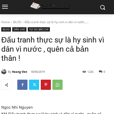
Home
BLOG
Đấu tranh thực sự là hy sinh vì dân vì nước ,...
BLOG
DÂN CHỦ
TỰ DO BÁO CHÍ
Đấu tranh thực sự là hy sinh vì
dân vì nước , quên cả bản
thân !
By
Hoang Viet
18/06/2019
1226
0
Ngoc Nhi Nguyen
*** Đấu tranh thực sự là hy sinh vì dân vì nước , quên cả