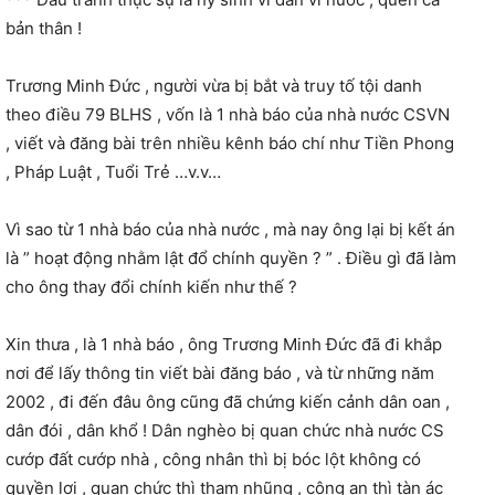
bản thân !
Trương Minh Đức , người vừa bị bắt và truy tố tội danh
theo điều 79 BLHS , vốn là 1 nhà báo của nhà nước CSVN
, viết và đăng bài trên nhiều kênh báo chí như Tiền Phong
, Pháp Luật , Tuổi Trẻ …v.v…
Vì sao từ 1 nhà báo của nhà nước , mà nay ông lại bị kết án
là ” hoạt động nhằm lật đổ chính quyền ? ” . Điều gì đã làm
cho ông thay đổi chính kiến như thế ?
Xin thưa , là 1 nhà báo , ông Trương Minh Đức đã đi khắp
nơi để lấy thông tin viết bài đăng báo , và từ những năm
2002 , đi đến đâu ông cũng đã chứng kiến cảnh dân oan ,
dân đói , dân khổ ! Dân nghèo bị quan chức nhà nước CS
cướp đất cướp nhà , công nhân thì bị bóc lột không có
quyền lợi , quan chức thì tham nhũng , công an thì tàn ác