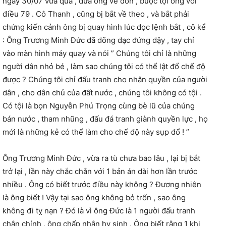
ngày 30/07 vừa qua , đưa ông về đồn , buộc tội ông với
điều 79 . Cô Thanh , cũng bị bắt về theo , và bắt phải
chứng kiến cảnh ông bị quay hình lúc đọc lệnh bắt , cô kể
: Ông Trương Minh Đức đã dõng dạc đứng dậy , tay chỉ
vào màn hình máy quay và nói ” Chúng tôi chỉ là những
người dân nhỏ bé , làm sao chúng tôi có thể lật đổ chế độ
được ? Chúng tôi chỉ đấu tranh cho nhân quyền của người
dân , cho dân chủ của đất nước , chúng tôi không có tội .
Có tội là bọn Nguyễn Phú Trọng cùng bè lũ của chúng
bán nước , tham nhũng , đấu đá tranh giành quyền lực , họ
mới là những kẻ có thể làm cho chế độ này sụp đổ ! ”
Ông Trương Minh Đức , vừa ra tù chưa bao lâu , lại bị bắt
trở lại , lần này chắc chắn với 1 bản án dài hơn lần trước
nhiều . Ông có biết trước điều này không ? Đương nhiên
là ông biết ! Vậy tại sao ông không bỏ trốn , sao ông
không đi tỵ nạn ? Đó là vì ông Đức là 1 người đấu tranh
chân chính , ông chấp nhận hy sinh . Ông biết rằng 1 khi