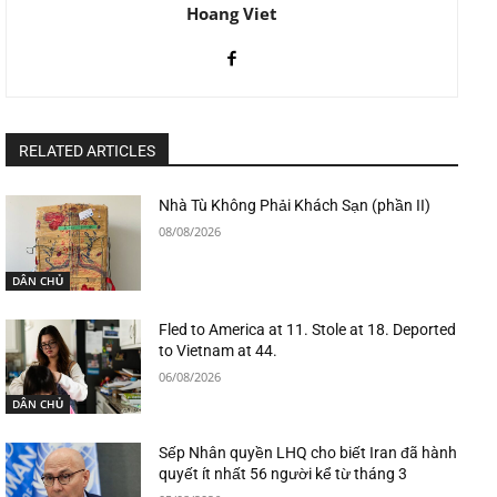
Hoang Viet
RELATED ARTICLES
Nhà Tù Không Phải Khách Sạn (phần II)
08/08/2026
DÂN CHỦ
Fled to America at 11. Stole at 18. Deported
to Vietnam at 44.
06/08/2026
DÂN CHỦ
Sếp Nhân quyền LHQ cho biết Iran đã hành
quyết ít nhất 56 người kể từ tháng 3