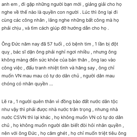
anh em , đi gặp những người bạn mới , giảng giải cho họ
nghe về thế nào là quyền con người . Lúc thì ông lại đi
cùng các công nhân , lắng nghe những bất công mà họ
phải chịu , và tìm cách giúp đỡ hướng dẫn cho họ .
Ông Đức năm nay đã 57 tuổi , có bệnh tim , 1 lần bị đột
quỵ , bác sĩ dặn ông phải nghỉ ngơi nhiều , nhưng ông
không màng đến sức khỏe của bản thân , ông lao vào
công việc , đấu tranh nhiệt tình và hăng say , ông chỉ
muốn VN mau mau có tự do dân chủ , người dân mau
chóng có nhân quyền …
Lẽ ra , 1 người quên thân vì đồng bào đất nước dân tộc
như vậy thì phải được nhà nước trân trọng , nhưng nhà
nước CSVN thì lại khác , họ không muốn VN có tự do dân
chủ , họ không muốn người dân biết đòi hỏi nhân quyền ,
nên với ông Đức , họ căm ghét , họ chỉ muốn triệt tiêu ông