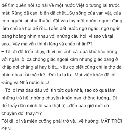
để tìm quên nỗi sợ hãi về một nước Việt ở tương lai trước
mắt: Rừng đã cạn, biển đã chết…Sự sống của vạn vật, của
con người lại phụ thuộc, đặt vào tay một nhúm người đang
làm chủ xã hội để rồi…Toàn đất nước ngơ ngáo, ngớ ngẩn
bàng hoàng nhìn nhau với những câu hỏi: vì sao và tại
sao…Vậy mà vẫn thinh lặng và chấp nhận!??
– Tôi đi để trốn chạy, đi vì ám ảnh cái quá khứ hào hùng
với ngàn lời ca chống giặc ngoại xâm nhưng giặc đang ở
khắp nơi chẳng ai hay biết…Nếu có biết cũng chỉ là thở dài
nhìn nhau rồi mặc kệ…Đời ta ta lo…Mọi việc khác đã có
Đảng và Nhà nước lo…!
– Tôi đi mà đau đáu với tin tức quê nhà, sao có quá lắm
những trò hề, những chuyện khốn nạn không tưởng…Đi
để thấy dân mình ôi sao thật tệ…đến bao giờ mới có
chuyện đổi thay???
Tôi đi, đi và miễn cưỡng phải trở về…về hướng: MẶT TRỜI
ĐEN