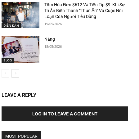
Tấm Hóa Đơn $612 Và Tiền Tip $9: Khi Sự
Tri Ân Biến Thành “Thuế Ẩn” Và Cuộc Nổi
Loạn Của Người Tiêu Dùng
19/05/2026
DIỄN ĐÀN
Nặng
18/05/2026
BLOG
LEAVE A REPLY
LOG IN TO LEAVE A COMMENT
MOST POPULAR