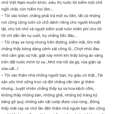
nhớ Việt Nam muốn khóc: siêu thị nước tôi kiếm một chỗ
ngồi chắc còn hiếm hoi lắm…
– Tôi vào toilet: chẳng phải trả một xu tiền, tất cả những
nơi công cộng luôn có chỗ dành riêng cho người khuyết
tật, cho trẻ nhỏ và người kiểm soát luôn miễn phí cho tôi
lời chỉ dẫn lẫn nụ cười, họ chẳng tiếc đâu…
– Tôi chạy xe long nhong trên đường, kiếm mãi, tìm mãi
chẳng thấy bóng dáng cảnh sát công lộ…Chợt nhói đau
nhớ cảm giác sợ hãi, giật nảy mình khi thấy bóng áo vàng
trên đất nước mình từ xa…Nhớ mà nổi da gà, vừa giận lại
vừa uất…!
– Tôi vào thăm nhà những người bạn, họ giàu có thật…Tài
sản ước tính sống trọn cả đời chẳng cần làm gì thêm
nhưng…tuyệt nhiên chẳng thấy sự sa hoa kệch cỡm,
không thấy những bàn, những ghế, những bộ tràng kỷ
bằng gỗ quý, những sản vật cướp được của rừng…Bỗng
thấy mắt cay xè nhớ lần đến thăm nhà người bạn làm công