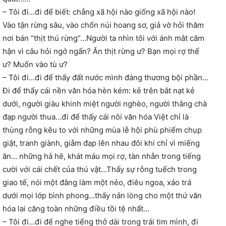
– Tôi đi…đi để biết: chẳng xã hội nào giống xã hội nào!
Vào tận rừng sâu, vào chốn núi hoang sơ, giả vờ hỏi thăm
nơi bán “thịt thú rừng”…Người ta nhìn tôi với ánh mắt căm
hận vì câu hỏi ngớ ngẩn? Ăn thịt rừng ư? Bạn mọi rợ thế
ư? Muốn vào tù ư?
– Tôi đi…đi để thấy đất nước mình đáng thương bội phần…
Đi để thấy cái nền văn hóa hèn kém: kẻ trên bắt nạt kẻ
dưới, người giàu khinh miệt người nghèo, người thắng chà
đạp người thua…đi để thấy cái nôi văn hóa Việt chỉ là
thùng rỗng kêu to với những mùa lễ hội phù phiếm chụp
giật, tranh giành, giẫm đạp lên nhau đôi khi chỉ vì miếng
ăn… những hả hê, khát máu mọi rợ, tàn nhẫn trong tiếng
cười với cái chết của thú vật…Thấy sự rỗng tuếch trong
giao tế, nói một đằng làm một nẻo, điêu ngoa, xảo trá
dưới mọi lớp bình phong…thấy nản lòng cho một thứ văn
hóa lai căng toàn những điều tồi tệ nhất…
– Tôi đi…đi để nghe tiếng thở dài trong trái tim mình, đi