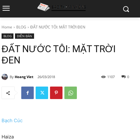
Home
BLOG
ĐẤT NƯỚC TÔI: MẶT TRỜI ĐEN
BLOG
DIỄN ĐÀN
ĐẤT NƯỚC TÔI: MẶT TRỜI
ĐEN
By
Hoang Viet
26/03/2018
1107
0
Bạch Cúc
Haiza