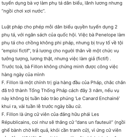
tuyển dụng bà vợ làm phụ tá dân biểu, lãnh lương nhưng
‘’ngồi chơi xơi nước’’.
Luật pháp cho phép mỗi dân biểu quyền tuyển dụng 2
phụ tá, với ngân sách của quốc hội. Việc bà Penelope làm
phụ tá cho chồng không phi pháp, nhưng bị truy tố về tội
‘’emploi fictif’’, trả lương cho người thân về một chức vụ
tưởng tượng, lương thật, nhưng việc làm giả (fictif) .
Trước toà, bà Fillon không chứng minh được công việc
hàng ngày của mình
F. Fillon là một chính trị gia hàng đầu của Pháp, chắc chắn
đã trở thành Tổng Thống Pháp cách đây 3 năm, nếu vụ
này không bị tuần báo trào phúng ‘Le Canard Enchainé’
khui ra, vài tuần lễ trước ngày bầu cử.
F. Fillon là ứng cử viên của đảng hữu phái Les
Républicains, coi như sẽ thắng cử ‘’dans un fauteuil’’ (ngồi
ghế bành chờ kết quả, khỏi cần tranh cử), vì ứng cử viên