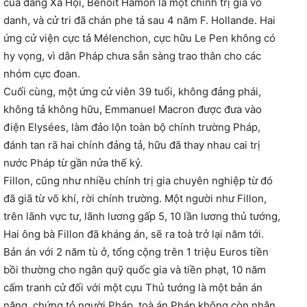
của đảng Xã Hội, Benoit Hamon là một chính trị gia vô
danh, và cử tri đã chán phe tả sau 4 năm F. Hollande. Hai
ứng cử viện cực tả Mélenchon, cực hữu Le Pen không có
hy vọng, vì dân Pháp chưa sẵn sàng trao thân cho các
nhóm cực đoan.
Cuối cùng, một ứng cử viên 39 tuổi, không đảng phái,
không tả không hữu, Emmanuel Macron được đưa vào
điện Elysées, làm đảo lộn toàn bộ chính trường Pháp,
đánh tan rã hai chính đảng tả, hữu đã thay nhau cai trị
nước Pháp từ gần nửa thế kỷ.
Fillon, cũng như nhiều chính trị gia chuyên nghiệp từ đó
đã giã từ võ khí, rời chính trường. Một người như Fillon,
trên lãnh vực tư, lãnh lương gấp 5, 10 lần lương thủ tướng,
Hai ông bà Fillon đã kháng án, sẽ ra toà trở lại năm tới.
Bản án với 2 năm tù ở, tổng cộng trên 1 triệu Euros tiền
bồi thường cho ngân quỹ quốc gia và tiền phạt, 10 năm
cấm tranh cử đối với một cựu Thủ tướng là một bản án
nặng, chứng tỏ người Pháp, toà án Pháp không còn nhân