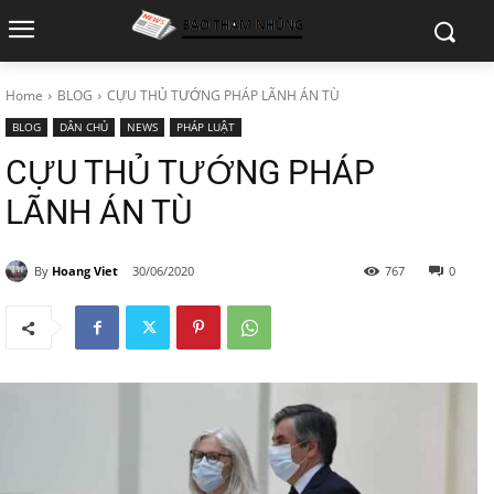
Home
BLOG
CỰU THỦ TƯỚNG PHÁP LÃNH ÁN TÙ
BLOG
DÂN CHỦ
NEWS
PHÁP LUẬT
CỰU THỦ TƯỚNG PHÁP
LÃNH ÁN TÙ
By
Hoang Viet
30/06/2020
767
0