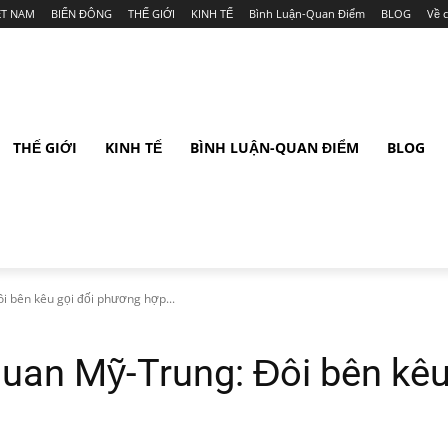
ỆT NAM
BIỂN ĐÔNG
THẾ GIỚI
KINH TẾ
Bình Luận-Quan Điểm
BLOG
Về 
THẾ GIỚI
KINH TẾ
BÌNH LUẬN-QUAN ĐIỂM
BLOG
i bên kêu gọi đối phương hợp...
quan Mỹ-Trung: Đôi bên kêu