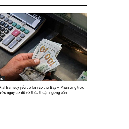
TẾ
ial Iran suy yếu trở lại vào thứ Bảy – Phản ứng trực
trước nguy cơ đổ vỡ thỏa thuận ngưng bắn