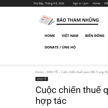
Thứ Bảy, Tháng 8 8, 2026
Sign in / Join
Home
VI
HOME
VIỆT NAM
BIỂN ĐÔNG
DONATE / ỦNG HỘ
Home
KINH TẾ
Cuộc chiến thuế quan Mỹ-Trung: Đô
KINH TẾ
Cuộc chiến thuế 
hợp tác