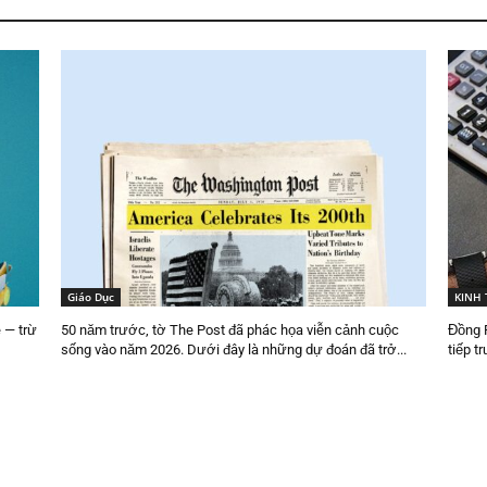
Giáo Dục
KINH 
 — trừ
50 năm trước, tờ The Post đã phác họa viễn cảnh cuộc
Đồng R
sống vào năm 2026. Dưới đây là những dự đoán đã trở...
tiếp 