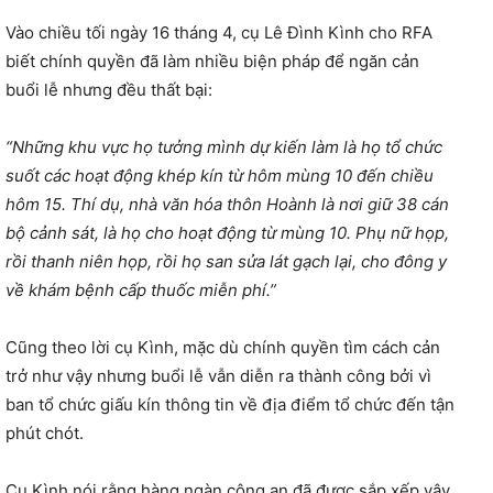
Vào chiều tối ngày 16 tháng 4, cụ Lê Đình Kình cho RFA
biết chính quyền đã làm nhiều biện pháp để ngăn cản
buổi lễ nhưng đều thất bại:
“Những khu vực họ tưởng mình dự kiến làm là họ tổ chức
suốt các hoạt động khép kín từ hôm mùng 10 đến chiều
hôm 15. Thí dụ, nhà văn hóa thôn Hoành là nơi giữ 38 cán
bộ cảnh sát, là họ cho hoạt động từ mùng 10. Phụ nữ họp,
rồi thanh niên họp, rồi họ san sửa lát gạch lại, cho đông y
về khám bệnh cấp thuốc miễn phí.”
Cũng theo lời cụ Kình, mặc dù chính quyền tìm cách cản
trở như vậy nhưng buổi lễ vẫn diễn ra thành công bởi vì
ban tổ chức giấu kín thông tin về địa điểm tổ chức đến tận
phút chót.
Cụ Kình nói rằng hàng ngàn công an đã được sắp xếp vây