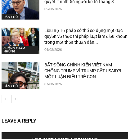
quyết ít nhất 56 người kể từ tháng 3
05/08/2026
DÂN CHỦ
Liệu Bộ Tư pháp có thể sử dụng một đặc
quyền về thực thi pháp luật làm điều khoản
trong một thỏa thuận dàn...
CHỐNG THAM
04/08/2026
NHŨNG
BẤT ĐỒNG CHÍNH KIẾN VIỆT NAM
CHỐNG TRUMP VÌ TRUMP CẮT USAID?! –
MỘT LUẬN ĐIỆU TRẺ CON
03/08/2026
DÂN CHỦ
LEAVE A REPLY