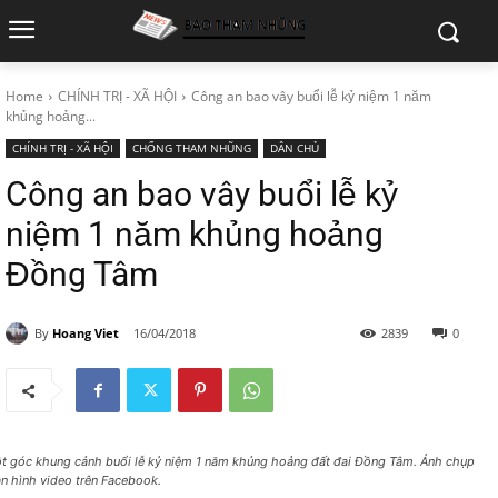
Home
CHÍNH TRỊ - XÃ HỘI
Công an bao vây buổi lễ kỷ niệm 1 năm
khủng hoảng...
CHÍNH TRỊ - XÃ HỘI
CHỐNG THAM NHŨNG
DÂN CHỦ
Công an bao vây buổi lễ kỷ
niệm 1 năm khủng hoảng
Đồng Tâm
By
Hoang Viet
16/04/2018
2839
0
t góc khung cảnh buổi lễ kỷ niệm 1 năm khủng hoảng đất đai Đồng Tâm. Ảnh chụp
n hình video trên Facebook.