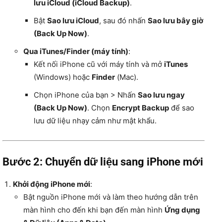
lưu iCloud (iCloud Backup)
.
Bật
Sao lưu iCloud
, sau đó nhấn
Sao lưu bây giờ
(Back Up Now)
.
Qua iTunes/Finder (máy tính)
:
Kết nối iPhone cũ với máy tính và mở
iTunes
(Windows) hoặc
Finder
(Mac).
Chọn iPhone của bạn > Nhấn
Sao lưu ngay
(Back Up Now)
. Chọn
Encrypt Backup
để sao
lưu dữ liệu nhạy cảm như mật khẩu.
Bước 2: Chuyển dữ liệu sang iPhone mới
Khởi động iPhone mới
:
Bật nguồn iPhone mới và làm theo hướng dẫn trên
màn hình cho đến khi bạn đến màn hình
Ứng dụng