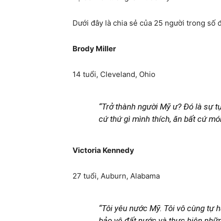
Dưới đây là chia sẻ của 25 người trong số 
Brody Miller
14 tuổi, Cleveland, Ohio
“Trở thành người Mỹ ư? Đó là sự t
cứ thứ gì mình thích, ăn bất cứ mó
Victoria Kennedy
27 tuổi, Auburn, Alabama
“Tôi yêu nước Mỹ. Tôi vô cùng tự 
bảo vệ đất nước và thực hiện nhữn