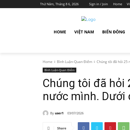
Thứ Năm, Tháng 8 6, 2026
Sign in / Join
Home
V
HOME
VIỆT NAM
BIỂN ĐÔNG
Home
Bình Luận-Quan Điểm
Chúng tôi đã hỏi 25 
Bình Luận-Quan Điểm
Chúng tôi đã hỏi 
nước mình. Dưới 
By
user1
03/07/2026
Share