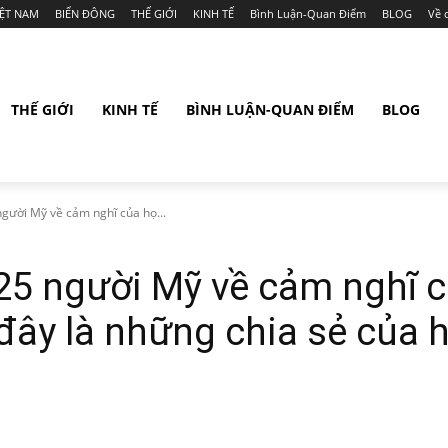
IỆT NAM
BIỂN ĐÔNG
THẾ GIỚI
KINH TẾ
Bình Luận-Quan Điểm
BLOG
Về 
THẾ GIỚI
KINH TẾ
BÌNH LUẬN-QUAN ĐIỂM
BLOG
người Mỹ về cảm nghĩ của họ...
25 người Mỹ về cảm nghĩ c
đây là những chia sẻ của h