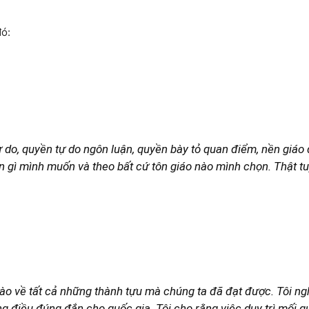
đó:
ự do, quyền tự do ngôn luận, quyền bày tỏ quan điểm, nền giá
n gì mình muốn và theo bất cứ tôn giáo nào mình chọn. Thật tuy
hào về tất cả những thành tựu mà chúng ta đã đạt được. Tôi ng
g điều đúng đắn cho quốc gia. Tôi cho rằng việc duy trì mối q