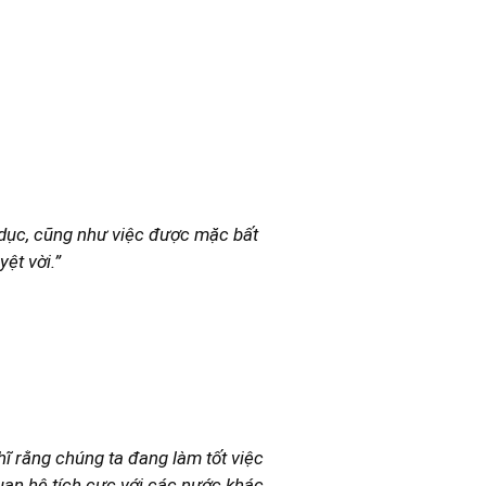
o dục, cũng như việc được mặc bất
ệt vời.”
hĩ rằng chúng ta đang làm tốt việc
uan hệ tích cực với các nước khác