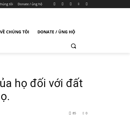
chúng tôi
Donate / ủng hộ
VỀ CHÚNG TÔI
DONATE / ỦNG HỘ
ủa họ đối với đất
ọ.
85
0