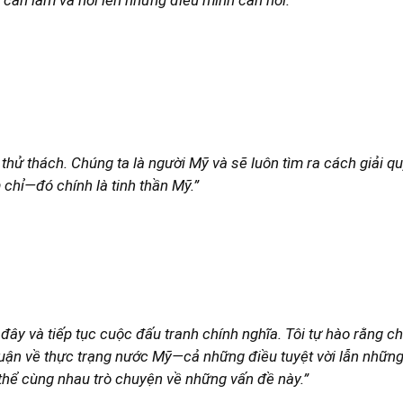
 cần làm và nói lên những điều mình cần nói.”
hử thách. Chúng ta là người Mỹ và sẽ luôn tìm ra cách giải qu
chỉ—đó chính là tinh thần Mỹ.”
 đây và tiếp tục cuộc đấu tranh chính nghĩa. Tôi tự hào rằng 
uận về thực trạng nước Mỹ—cả những điều tuyệt vời lẫn những đ
thể cùng nhau trò chuyện về những vấn đề này.”