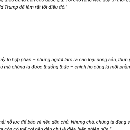
ld Trump đã làm rất tốt điều đó.”
y tờ hợp pháp – những người làm ra các loại nông sản, thực p
 củ mà chúng ta được thưởng thức – chính họ cũng là một phần l
hải nỗ lực để bảo vệ nền dân chủ. Nhưng chà, chúng ta đang s
ta còn có thể coi nền dân chủ là điều hiển nhiên nữa.”