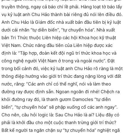
truyền thông, ngay cả báo chí lề phải. Hàng loạt tờ báo lẩy
vụ kỷ luật anh Chu Hảo thành bài riêng đủ nói lên điều đó.
Anh Chu Hảo là Giám đốc nhà xuất bản đầu tiên bị kỷ luật
dưới cái nhãn “tự diễn biến”, “tự chuyển hóa”. Nhà xuất
bản Tri Thức thuộc Liên hiệp các hội Khoa học kỹ thuật
Việt Nam. Chức năng đầu tiên của Liên hiệp được xác
định là: “Tập hợp, đoàn kết đội ngũ trí thức khoa học và
công nghệ người Việt Nam ở trong và ngoài nước”. Đặt
trong bối cảnh đó, việc kỷ luật anh Chu Hảo rõ ràng là một
thông điệp hướng vào giới trí thức đang nặng lòng với đất
nước, rằng: “Các anh chỉ có thể nghĩ, nói và làm theo
đường ray được định sẵn. Ngoan ngoãn đi nhé! Chệch ra
khỏi đường ray đó, là thanh gươm Damocles “tự diễn
biến”, “tự chuyển hóa” sẽ phập xuống cổ các anh ngay”.
Cho nên, câu hỏi logic là: Sau Chu Hảo là ai? Liệu đây có
phải là khởi đầu cho một cuộc thanh trừng giới trí thức?
Bất kể người ta ngăn chặn sự “tự chuyển hóa” nghiệt ngã