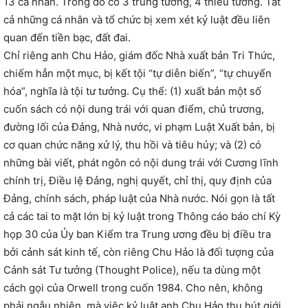
13 cá nhân. Trong đó có 3 trung tướng, 4 thiếu tướng. Tất
cả những cá nhân và tổ chức bị xem xét kỷ luật đều liên
quan đến tiền bạc, đất đai.
Chỉ riêng anh Chu Hảo, giám đốc Nhà xuất bản Tri Thức,
chiếm hẳn một mục, bị kết tội “tự diễn biến”, “tự chuyển
hóa”, nghĩa là tội tư tưởng. Cụ thể: (1) xuất bản một số
cuốn sách có nội dung trái với quan điểm, chủ trương,
đường lối của Đảng, Nhà nước, vi phạm Luật Xuất bản, bị
cơ quan chức năng xử lý, thu hồi và tiêu hủy; và (2) có
những bài viết, phát ngôn có nội dung trái với Cương lĩnh
chính trị, Điều lệ Đảng, nghị quyết, chỉ thị, quy định của
Đảng, chính sách, pháp luật của Nhà nước. Nói gọn là tất
cả các tai to mặt lớn bị kỷ luật trong Thông cáo báo chí Kỳ
họp 30 của Ủy ban Kiểm tra Trung ương đều bị điều tra
bởi cảnh sát kinh tế, còn riêng Chu Hảo là đối tượng của
Cảnh sát Tư tưởng (Thought Police), nếu ta dùng một
cách gọi của Orwell trong cuốn
1984
. Cho nên, không
phải ngẫu nhiên, mà việc kỷ luật anh Chu Hảo thu hút giới