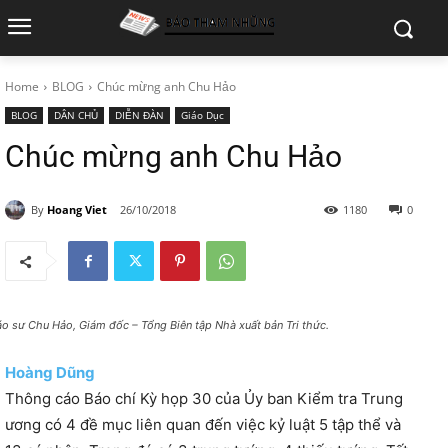
Home
BLOG
Chúc mừng anh Chu Hảo
BLOG
DÂN CHỦ
DIỄN ĐÀN
Giáo Dục
Chúc mừng anh Chu Hảo
By
Hoang Viet
26/10/2018
1180
0
áo sư Chu Hảo, Giám đốc – Tổng Biên tập Nhà xuất bản Tri thức.
Hoàng Dũng
Thông cáo Báo chí Kỳ họp 30 của Ủy ban Kiểm tra Trung
ương có 4 đề mục liên quan đến việc kỷ luật 5 tập thể và