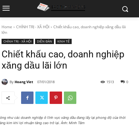
Home
CHÍNH TRỊ - XÃ HỘI
Chiết khấu cao, doanh nghiệp xăng dầu lãi
lớn
CHÍNH TRỊ - XÃ HỘI
DIỄN ĐÀN
KINH TẾ
Chiết khấu cao, doanh nghiệp
xăng dầu lãi lớn
By
Hoang Viet
07/01/2018
1513
0
ờng như các doanh nghiệp ở lĩnh vực xăng dầu đang lấy lại phong độ của thời
àng kim khi lợi nhuận tăng cao trở lại. Ảnh: Minh Tâm