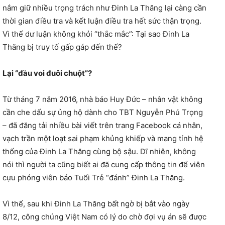
nắm giữ nhiều trọng trách như Đinh La Thăng lại càng cần
thời gian điều tra và kết luận điều tra hết sức thận trọng.
Vì thế dư luận không khỏi “thắc mắc”: Tại sao Đinh La
Thăng bị truy tố gấp gáp đến thế?
Lại “đầu voi đuôi chuột”?
Từ tháng 7 năm 2016, nhà báo Huy Đức – nhân vật không
cần che dấu sự ủng hộ dành cho TBT Nguyễn Phú Trọng
– đã đăng tải nhiều bài viết trên trang Facebook cá nhân,
vạch trần một loạt sai phạm khủng khiếp và mang tính hệ
thống của Đinh La Thăng cùng bộ sậu. Dĩ nhiên, không
nói thì người ta cũng biết ai đã cung cấp thông tin để viên
cựu phóng viên báo Tuổi Trẻ “đánh” Đinh La Thăng.
Vì thế, sau khi Đinh La Thăng bất ngờ bị bắt vào ngày
8/12, công chúng Việt Nam có lý do chờ đợi vụ án sẽ được