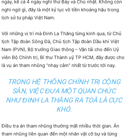
ngày, kể cả 4 ngày nghỉ thứ Bảy và Chủ nhật. Không còn
nghi ngờ gì, đây là một kỷ lục vô tiền khoáng hậu trong
lịch sử tư pháp Việt Nam.
Với những vị trí mà Đinh La Thăng từng kinh qua, từ Chủ
tịch Tập đoàn Sông Đà, Chủ tịch Tập đoàn Dầu khí Việt
Nam (PVN), Bộ trưởng Giao thông – Vận tải cho đến Uỷ
viên Bộ Chính trị, Bí thư Thành uỷ TP HCM, đây được cho
là vụ án tham nhũng “nhạy cảm” nhất từ trước tới nay.
TRONG HỆ THỐNG CHÍNH TRỊ CỘNG
SẢN, VIỆC ĐƯA MỘT QUAN CHỨC
NHƯ ĐINH LA THĂNG RA TOÀ LÀ CỰC
KHÓ.
Điều tra án tham nhũng thường mất nhiều thời gian. Án
tham nhũng liên quan đến một nhân vật cỡ bự và từng