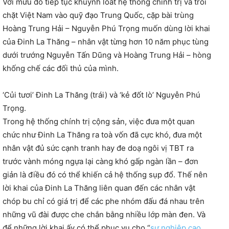
Với mưu đồ tiếp tục khuynh loát hệ thống chính trị và trói
chặt Việt Nam vào quỹ đạo Trung Quốc, cặp bài trùng
Hoàng Trung Hải – Nguyễn Phú Trọng muốn dùng lời khai
của Đinh La Thăng – nhân vật từng hơn 10 năm phục tùng
dưới trướng Nguyễn Tấn Dũng và Hoàng Trung Hải – hòng
khống chế các đối thủ của mình.
‘Củi tươi’ Đinh La Thăng (trái) và ‘kẻ đốt lò’ Nguyễn Phú
Trọng.
Trong hệ thống chính trị cộng sản, việc đưa một quan
chức như Đinh La Thăng ra toà vốn đã cực khó, đưa một
nhân vật đủ sức cạnh tranh hay đe doạ ngôi vị TBT ra
trước vành móng ngựa lại càng khó gấp ngàn lần – đơn
giản là điều đó có thể khiến cả hệ thống sụp đổ. Thế nên
lời khai của Đinh La Thăng liên quan đến các nhân vật
chóp bu chỉ có giá trị để các phe nhóm đấu đá nhau trên
những vũ đài được che chắn bằng nhiều lớp màn đen. Và
để những lời khai ấy có thể phục vụ cho “
sự nghiệp cao