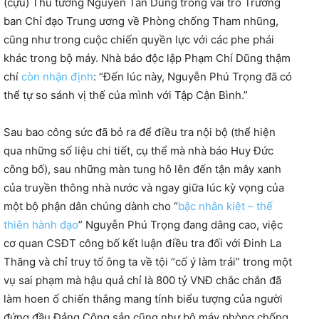
(cựu) Thủ tướng Nguyễn Tấn Dũng trong vai trò Trưởng
ban Chỉ đạo Trung ương về Phòng chống Tham nhũng,
cũng như trong cuộc chiến quyền lực với các phe phái
khác trong bộ máy. Nhà báo độc lập Phạm Chí Dũng thậm
chí
còn nhận định
: “Đến lúc này, Nguyễn Phú Trọng đã có
thể tự so sánh vị thế của mình với Tập Cận Bình.”
Sau bao công sức đã bỏ ra để điều tra nội bộ (thể hiện
qua những số liệu chi tiết, cụ thể mà nhà báo Huy Đức
công bố), sau những màn tung hô lên đến tận mây xanh
của truyền thông nhà nước và ngay giữa lúc kỳ vọng của
một bộ phận dân chúng dành cho “
bậc nhân kiệt – thế
thiên hành đạo
” Nguyễn Phú Trọng đang dâng cao, việc
cơ quan CSĐT công bố kết luận điều tra đối với Đinh La
Thăng và chỉ truy tố ông ta về tội “cố ý làm trái” trong một
vụ sai phạm mà hậu quả chỉ là 800 tỷ VNĐ chắc chắn đã
làm hoen ố chiến thắng mang tính biểu tượng của người
đứng đầu Đảng Cộng sản cũng như bộ máy phòng chống