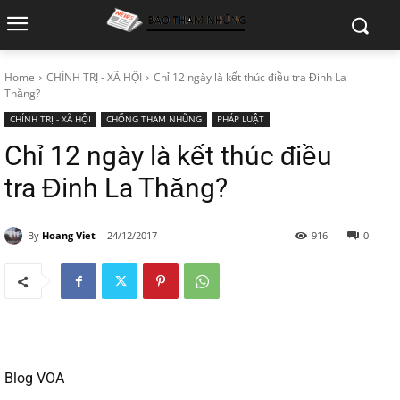
Home
CHÍNH TRỊ - XÃ HỘI
Chỉ 12 ngày là kết thúc điều tra Đinh La
Thăng?
CHÍNH TRỊ - XÃ HỘI
CHỐNG THAM NHŨNG
PHÁP LUẬT
Chỉ 12 ngày là kết thúc điều
tra Đinh La Thăng?
By
Hoang Viet
24/12/2017
916
0
Blog VOA