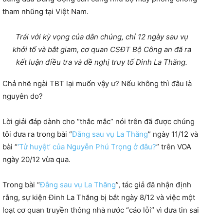
tham nhũng tại Việt Nam.
Trái với kỳ vọng của dân chúng, chỉ 12 ngày sau vụ
khởi tố và bắt giam, cơ quan CSĐT Bộ Công an đã ra
kết luận điều tra và đề nghị truy tố Đinh La Thăng.
Chả nhẽ ngài TBT lại muốn vậy ư? Nếu không thì đâu là
nguyên do?
Lời giải đáp dành cho “thắc mắc” nói trên đã được chúng
tôi đưa ra trong bài “
Đằng sau vụ La Thăng
” ngày 11/12 và
bài “
‘Tử huyệt’ của Nguyễn Phú Trọng ở đâu?
” trên VOA
ngày 20/12 vừa qua.
Trong bài “
Đằng sau vụ La Thăng
”, tác giả đã nhận định
rằng, sự kiện Đinh La Thăng bị bắt ngày 8/12 và việc một
loạt cơ quan truyền thông nhà nước “cáo lỗi” vì đưa tin sai