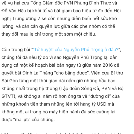
về vụ hai cựu Tổng Giám đốc PVN Phùng Đình Thực và
Đỗ Văn Hậu bị khởi tố và bắt giam báo hiệu từ đó đến Hội
nghị Trung ương 7 sẽ còn những diễn biến hết sức khó
lường, và cán cân quyền lực giữa các phe nhóm có thể
thay đổi mau lẹ chỉ trong một sớm một chiều.
Còn trong bài “
‘Tử huyệt’ của Nguyễn Phú Trọng ở đâu?
”,
chúng tôi đã nêu lý do vì sao Nguyễn Phú Trọng lại dàn
dựng cả một kế hoạch bài bản ngay từ giữa năm 2016 để
quyết bắt Đinh La Thăng “cho bằng được”. Viên cựu Bí thư
Sài Gòn từng một thời gian dài nắm giữ những hầu bao
khủng nhất trong hệ thống (Tập đoàn Sông Đà, PVN và Bộ
GTVT), và không ai nắm rõ hơn ông ta về “đường đi” của
những khoản tiền tham nhũng lên tới hàng tỷ USD mà
không một ai trong bộ máy hiện hành đủ sức cưỡng lại
được “ma lực” của chúng.