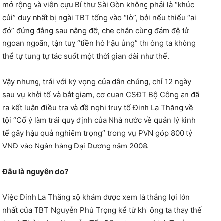
mở rộng và viên cựu Bí thư Sài Gòn không phải là “khúc
củi” duy nhất bị ngài TBT tống vào “lò”, bởi nếu thiếu “ai
đó” đứng đằng sau nâng đỡ, che chắn cùng đám đệ tử
ngoan ngoãn, tận tuỵ “tiền hô hậu ủng” thì ông ta không
thể tự tung tự tác suốt một thời gian dài như thế.
Vậy nhưng, trái với kỳ vọng của dân chúng, chỉ 12 ngày
sau vụ khởi tố và bắt giam, cơ quan CSĐT Bộ Công an đã
ra kết luận điều tra và đề nghị truy tố Đinh La Thăng về
tội “Cố ý làm trái quy định của Nhà nước về quản lý kinh
tế gây hậu quả nghiêm trọng” trong vụ PVN góp 800 tỷ
VNĐ vào Ngân hàng Đại Dương năm 2008.
Đâu là nguyên do?
Việc Đinh La Thăng xộ khám được xem là thắng lợi lớn
nhất của TBT Nguyễn Phú Trọng kể từ khi ông ta thay thế