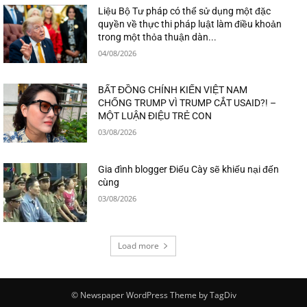
Liệu Bộ Tư pháp có thể sử dụng một đặc
quyền về thực thi pháp luật làm điều khoản
trong một thỏa thuận dàn...
04/08/2026
BẤT ĐỒNG CHÍNH KIẾN VIỆT NAM
CHỐNG TRUMP VÌ TRUMP CẮT USAID?! –
MỘT LUẬN ĐIỆU TRẺ CON
03/08/2026
Gia đình blogger Điếu Cày sẽ khiếu nại đến
cùng
03/08/2026
Load more
© Newspaper WordPress Theme by TagDiv