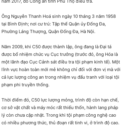
năm 2017, do Công an tỉnh Phú Thọ điều tra.
Ông Nguyễn Thanh Hoá sinh ngày 10 tháng 3 năm 1958
tại Bình Định; nơi cư trú: Tập thể Quận ủy Đống Đa,
Phường Láng Thượng, Quận Đống Đa, Hà Nội.
Năm 2009, khi C50 được thành lập, ông đang là Đại tá
được bổ nhiệm chức vụ Cục trưởng (trước đó, ông Hóa là
một lãnh đạo Cục Cảnh sát điều tra tội phạm kinh tế). Một
lĩnh vực hoàn toàn mới mẻ không chỉ đối với đơn vị mà với
cả lực lượng công an trong nhiệm vụ đấu tranh với loại tội
phạm phi truyền thống.
Thời điểm đó, C50 lực lượng mỏng, trình độ còn hạn chế,
cơ sở vật chất và máy móc rất thiếu thốn, hành lang pháp
lý còn chưa cập nhật. Trong khi tội phạm công nghệ cao
có nhiều phương thức, thủ đoạn rất tinh vi, ở trình độ cao.