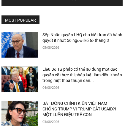
MOST POPULAR
Sếp Nhân quyền LHQ cho biết Iran đã hành
quyết ít nhất 56 người kể từ tháng 3
05/08/2026
Liệu Bộ Tư pháp có thể sử dụng một đặc
quyền về thực thi pháp luật làm điều khoản
trong một thỏa thuận dàn...
04/08/2026
BẤT ĐỒNG CHÍNH KIẾN VIỆT NAM
CHỐNG TRUMP VÌ TRUMP CẮT USAID?! –
MỘT LUẬN ĐIỆU TRẺ CON
03/08/2026