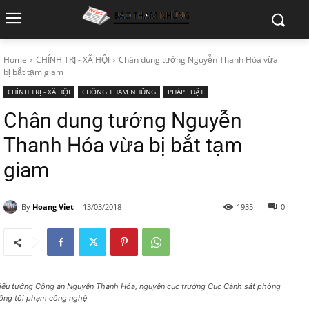
Home
CHÍNH TRỊ - XÃ HỘI
Chân dung tướng Nguyễn Thanh Hóa vừa
bị bắt tạm giam
CHÍNH TRỊ - XÃ HỘI
CHỐNG THAM NHŨNG
PHÁP LUẬT
Chân dung tướng Nguyễn
Thanh Hóa vừa bị bắt tạm
giam
By
Hoang Viet
13/03/2018
1935
0
iếu tướng Công an Nguyễn Thanh Hóa, nguyên cục trưởng Cục Cảnh sát phòng
ống tội phạm công nghệ