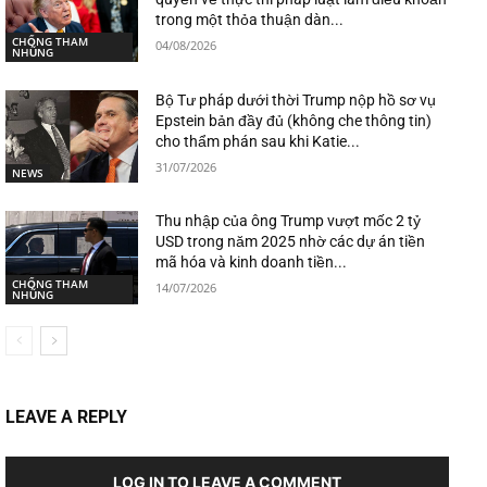
trong một thỏa thuận dàn...
CHỐNG THAM
04/08/2026
NHŨNG
Bộ Tư pháp dưới thời Trump nộp hồ sơ vụ
Epstein bản đầy đủ (không che thông tin)
cho thẩm phán sau khi Katie...
31/07/2026
NEWS
Thu nhập của ông Trump vượt mốc 2 tỷ
USD trong năm 2025 nhờ các dự án tiền
mã hóa và kinh doanh tiền...
CHỐNG THAM
14/07/2026
NHŨNG
LEAVE A REPLY
LOG IN TO LEAVE A COMMENT