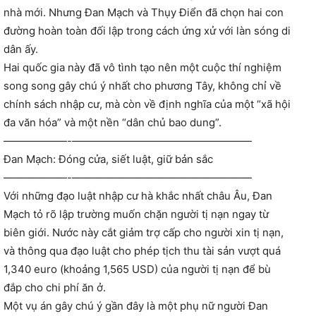
nhà mới. Nhưng Đan Mạch và Thụy Điển đã chọn hai con
đường hoàn toàn đối lập trong cách ứng xử với làn sóng di
dân ấy.
Hai quốc gia này đã vô tình tạo nên một cuộc thí nghiệm
song song gây chú ý nhất cho phương Tây, không chỉ về
chính sách nhập cư, mà còn về định nghĩa của một “xã hội
đa văn hóa” và một nền “dân chủ bao dung”.
——————-—————————————————
Đan Mạch: Đóng cửa, siết luật, giữ bản sắc
——————-—————————————————
Với những đạo luật nhập cư hà khắc nhất châu Âu, Đan
Mạch tỏ rõ lập trường muốn chặn người tị nạn ngay từ
biên giới. Nước này cắt giảm trợ cấp cho người xin tị nạn,
và thông qua đạo luật cho phép tịch thu tài sản vượt quá
1,340 euro (khoảng 1,565 USD) của người tị nạn để bù
đắp cho chi phí ăn ở.
Một vụ án gây chú ý gần đây là một phụ nữ người Đan