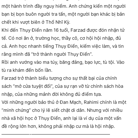
một hành trình đầy nguy hiểm. Anh chứng kiến một người
bạn bị bọn buôn người tra tấn, một người bạn khác bị bắn
chết khi vượt biên ở Thổ Nhĩ Kỳ.
Khi đến Thụy Điển năm 16 tuổi, Farzad được đón nhận tử
tế. Có nơi ăn ở, trường học, thầy cô, cơ hội hội nhập, đủ
cả. Anh học nhanh tiếng Thụy Điển, kiếm việc làm, và tin
rằng mình đã “trở thành người Thụy Điển”.
Rồi anh vướng vào ma túy, băng đảng, bạo lực, tù tội. Vào
tù ra khám đến bốn lần.
Farzad trở thành biểu tượng cho sự thất bại của chính
sách “mở cửa tuyệt đối”, của sự rạn vỡ từ chính sách hòa
nhập, của những mảnh đời không đủ điểm tựa.
Với những người bảo thủ ở Đan Mạch, Rahimi chính là một
“minh chứng” cho lý lẽ siết chặt di dân. Nhưng với nhiều
nhà xã hội học ở Thụy Điển, anh lại là ví dụ của một vấn
đề rộng lớn hơn, không phải nhập cư mà là hội nhập.
——————-—————————————————