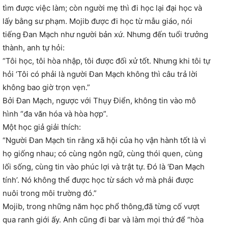
tìm được việc làm; còn người mẹ thì đi học lại đại học và
lấy bằng sư phạm. Mojib được đi học từ mẫu giáo, nói
tiếng Đan Mạch như người bản xứ. Nhưng đến tuổi trưởng
thành, anh tự hỏi:
“Tôi học, tôi hòa nhập, tôi được đối xử tốt. Nhưng khi tôi tự
hỏi ‘Tôi có phải là người Đan Mạch không thì câu trả lời
không bao giờ trọn vẹn.”
Bởi Đan Mạch, ngược với Thụy Điển, không tin vào mô
hình “đa văn hóa và hòa hợp”.
Một học giả giải thích:
“Người Đan Mạch tin rằng xã hội của họ vận hành tốt là vì
họ giống nhau; có cùng ngôn ngữ, cùng thói quen, cùng
lối sống, cùng tin vào phúc lợi và trật tự. Đó là ‘Đan Mạch
tính’. Nó không thể được học từ sách vở mà phải được
nuôi trong môi trường đó.”
Mojib, trong những năm học phổ thông,đã từng cố vượt
qua ranh giới ấy. Anh cũng đi bar và làm mọi thứ để “hòa