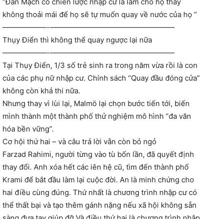
“Đan Mạch có chiến lược nhập cư là làm cho họ thấy
không thoải mái để họ sẽ tự muốn quay về nước của họ ”
——————-—————————————————
Thụy Điển thì không thể quay ngược lại nữa
——————-—————————————————
Tại Thụy Điển, 1/3 số trẻ sinh ra trong năm vừa rồi là con
của các phụ nữ nhập cư. Chính sách “Quay đầu đóng cửa”
không còn khả thi nữa.
Nhưng thay vì lùi lại, Malmö lại chọn bước tiến tới, biến
mình thành một thành phố thử nghiệm mô hình “đa văn
hóa bền vững”.
Cơ hội thứ hai – và câu trả lời vẫn còn bỏ ngỏ
Farzad Rahimi, người từng vào tù bốn lần, đã quyết định
thay đổi. Anh xóa hết các iên hệ cũ, tìm đến thành phố
Krami để bắt đầu làm lại cuộc đời. An là minh chứng cho
hai điều cùng đúng. Thứ nhất là chương trình nhập cư có
thể thất bại và tạo thêm gánh nặng nếu xã hội không sẵn
sàng đưa tay giúp đỡ.Và điều thứ hai là chương trình nhập