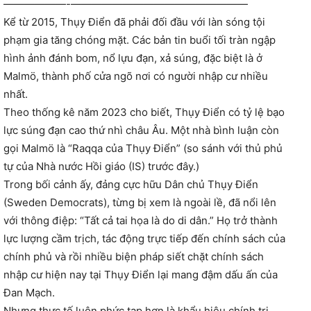
——————-—————————————————
Kể từ 2015, Thụy Điển đã phải đối đầu với làn sóng tội
phạm gia tăng chóng mặt. Các bản tin buổi tối tràn ngập
hình ảnh đánh bom, nổ lựu đạn, xả súng, đặc biệt là ở
Malmö, thành phố cửa ngõ nơi có người nhập cư nhiều
nhất.
Theo thống kê năm 2023 cho biết, Thụy Điển có tỷ lệ bạo
lực súng đạn cao thứ nhì châu Âu. Một nhà bình luận còn
gọi Malmö là “Raqqa của Thụy Điển” (so sánh với thủ phủ
tự của Nhà nước Hồi giáo (IS) trước đây.)
Trong bối cảnh ấy, đảng cực hữu Dân chủ Thụy Điển
(Sweden Democrats), từng bị xem là ngoài lề, đã nổi lên
với thông điệp: “Tất cả tai họa là do di dân.” Họ trở thành
lực lượng cầm trịch, tác động trực tiếp đến chính sách của
chính phủ và rồi nhiều biện pháp siết chặt chính sách
nhập cư hiện nay tại Thụy Điển lại mang đậm dấu ấn của
Đan Mạch.
Nhưng thực tế luôn phức tạp hơn là khẩu hiệu chính trị.