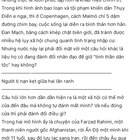
Trong khi hình ảnh bạo loạn và tội phạm khiến dân Thụy
Điển e ngại, thì ở Copenhagen, cách Malmö chỉ 5 dặm
đường chim bay, cuộc sống lại diễn ra bình thản hơn hẳn.
Đan Mạch, bằng cách khép chặt biên giới, đã tránh được
nhiều hệ lụy xã hội chung quanh tình trạng nhập cư.
Nhưng nước này lại phải đối mặt với một câu hỏi khác là
liệu họ có đang đánh đổi nhân đạo để giữ “tinh thần dân
tộc” hay không?
——————-—————————————————
Người tị nạn kẹt giữa hai lằn ranh
——————-—————————————————
Câu hỏi lớn hơn dần dần hiện ra là một xã hội có thể mở
cửa đến đâu mà không tự đánh mất mình? Và nếu đóng
cửa thì phải đánh đổi điều gì?
Trong hai mô hình ấy là chuyện của Farzad Rahimi, một
thanh niên người gốc Afghanistan, rời Ấn Độ một mình khi
mới 11 tuổi, sau đó lưu lạc sang Iran, rồi đến châu Âu qua