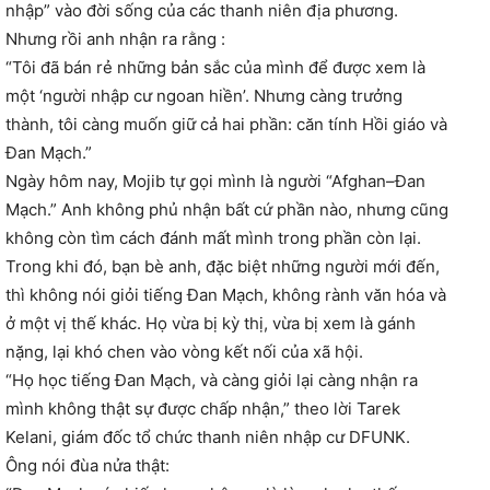
nhập” vào đời sống của các thanh niên địa phương.
Nhưng rồi anh nhận ra rằng :
“Tôi đã bán rẻ những bản sắc của mình để được xem là
một ‘người nhập cư ngoan hiền’. Nhưng càng trưởng
thành, tôi càng muốn giữ cả hai phần: căn tính Hồi giáo và
Đan Mạch.”
Ngày hôm nay, Mojib tự gọi mình là người “Afghan–Đan
Mạch.” Anh không phủ nhận bất cứ phần nào, nhưng cũng
không còn tìm cách đánh mất mình trong phần còn lại.
Trong khi đó, bạn bè anh, đặc biệt những người mới đến,
thì không nói giỏi tiếng Đan Mạch, không rành văn hóa và
ở một vị thế khác. Họ vừa bị kỳ thị, vừa bị xem là gánh
nặng, lại khó chen vào vòng kết nối của xã hội.
“Họ học tiếng Đan Mạch, và càng giỏi lại càng nhận ra
mình không thật sự được chấp nhận,” theo lời Tarek
Kelani, giám đốc tổ chức thanh niên nhập cư DFUNK.
Ông nói đùa nửa thật: