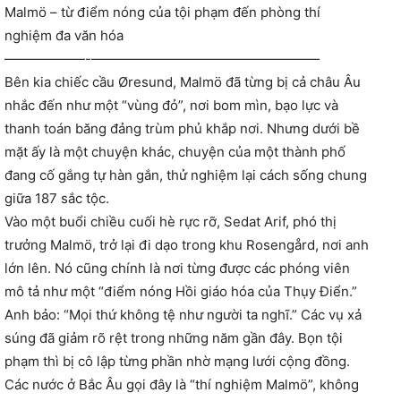
Malmö – từ điểm nóng của tội phạm đến phòng thí
nghiệm đa văn hóa
——————-—————————————————
Bên kia chiếc cầu Øresund, Malmö đã từng bị cả châu Âu
nhắc đến như một “vùng đỏ”, nơi bom mìn, bạo lực và
thanh toán băng đảng trùm phủ khắp nơi. Nhưng dưới bề
mặt ấy là một chuyện khác, chuyện của một thành phố
đang cố gắng tự hàn gắn, thử nghiệm lại cách sống chung
giữa 187 sắc tộc.
Vào một buổi chiều cuối hè rực rỡ, Sedat Arif, phó thị
trưởng Malmö, trở lại đi dạo trong khu Rosengård, nơi anh
lớn lên. Nó cũng chính là nơi từng được các phóng viên
mô tả như một “điểm nóng Hồi giáo hóa của Thụy Điển.”
Anh bảo: “Mọi thứ không tệ như người ta nghĩ.” Các vụ xả
súng đã giảm rõ rệt trong những năm gần đây. Bọn tội
phạm thì bị cô lập từng phần nhờ mạng lưới cộng đồng.
Các nước ở Bắc Âu gọi đây là “thí nghiệm Malmö”, không