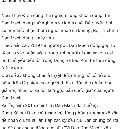
bài toán hóc búa
——————-—————————————————
Nếu Thụy Điển đang thử nghiệm lòng khoan dung, thì
Đan Mạch đang thử nghiệm sự kiềm chế. Để quyết định
có nên tiếp nhận thêm người nhập cư không, Bộ Tài chính
Đan Mạch dùng…máy tính.
Theo báo cáo 2019 thì người gốc Đan Mạch đóng góp 15
tỷ euro vào ngân sách trong khi người di dân và con cái
họ (chủ yếu đến từ Trung Đông và Bắc Phi) thì tiêu dùng
3.2 tỷ euro.
Con số ấy không phải là tuyệt đối, nhưng nó có đủ sức
nặng trên lá phiếu của người đi bầu. Bởi như nhiều học
giả nói, phúc lợi xã hội là “ngọc báu quốc gia” của người
Đan Mạch.
Và rồi, năm 2015, chính trị Đan Mạch đổi hướng.
Đảng Xã hội Dân chủ (cánh tả), từng phóng khoáng về vấn
đề nhập cư, thua liên tiếp các kỳ bầu cử. Dân chúng bỏ rơi
họ để chạy sang đảng cực hữu “Vì Dân Đan Mạch” vốn