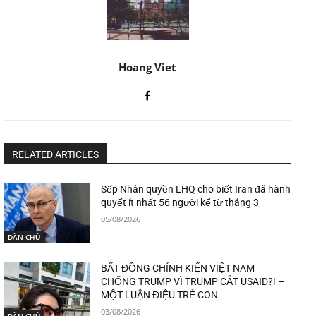
Hoang Viet
RELATED ARTICLES
Sếp Nhân quyền LHQ cho biết Iran đã hành
quyết ít nhất 56 người kể từ tháng 3
05/08/2026
DÂN CHỦ
BẤT ĐỒNG CHÍNH KIẾN VIỆT NAM
CHỐNG TRUMP VÌ TRUMP CẮT USAID?! –
MỘT LUẬN ĐIỆU TRẺ CON
03/08/2026
DÂN CHỦ