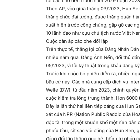
tối cao cho đến trước năm 2029 hoặc 2023.
Theo AP, vào giữa tháng 03/2023, Hun Sen
thăng chức đại tướng, được thăng quân hà
xuất hiện trước công chúng, gặp gỡ các ng
10 lãnh đạo như cựu chủ tịch nước Việt N
Cuộc đàn áp các phe đối lập
Trên thực tế, thắng lợi của Đảng Nhân Dâ
nhiều năm qua. Đảng Ánh Nến, đối thủ đán
05/2023, vì lỗi kỹ thuật trong khâu đăng ký
Trước khi cuộc bỏ phiếu diễn ra, nhiều ngư
bầu cử này. Các nhà cung cấp dịch vụ Inte
Welle (DW), từ đầu năm 2023, chính quyền 
cuộc kiểm tra lòng trung thành. Hơn 6000 
Đây là lần thứ hai liên tiếp đảng của Hun 
xét của NPR (Nation Public Raddio của Hoa
độc tài trong một khuôn khổ một nền dân
phiếu bầu, sít sao với đảng của Hun Sen, 
đảng đối lập thông qua hệ thống tư pháp 