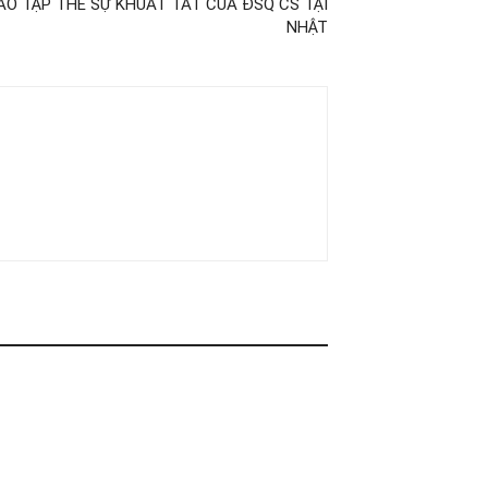
CÁO TẬP THỂ SỰ KHUẤT TẤT CỦA ĐSQ CS TẠI
NHẬT