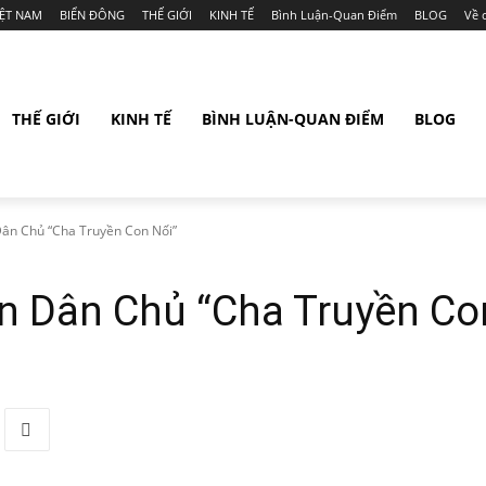
IỆT NAM
BIỂN ĐÔNG
THẾ GIỚI
KINH TẾ
Bình Luận-Quan Điểm
BLOG
Về 
THẾ GIỚI
KINH TẾ
BÌNH LUẬN-QUAN ĐIỂM
BLOG
ân Chủ “Cha Truyền Con Nối”
n Dân Chủ “Cha Truyền Co