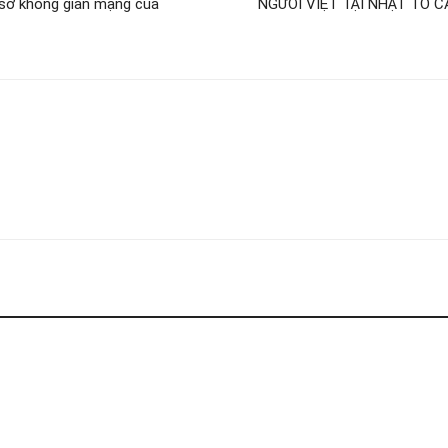
ụ sở không gian mạng của
NGƯỜI VIỆT TẠI NHẬT TỐ 