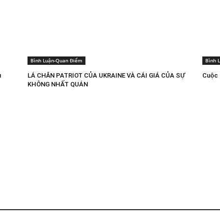
Bình Luận-Quan Điểm
Bình 
u
LÁ CHẮN PATRIOT CỦA UKRAINE VÀ CÁI GIÁ CỦA SỰ
Cuộc 
KHÔNG NHẤT QUÁN