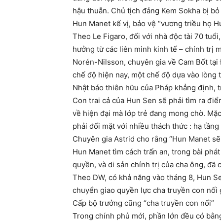
hậu thuẫn. Chủ tịch đảng Kem Sokha bị bỏ t
Hun Manet kế vị, bảo vệ “vương triều họ H
Theo Le Figaro, đối với nhà độc tài 70 tuổi
hưởng từ các liên minh kinh tế – chính trị
Norén-Nilsson, chuyên gia về Cam Bốt tại 
chế độ hiện nay, một chế độ dựa vào lòng t
Nhật báo thiên hữu của Pháp khẳng định, t
Con trai cả của Hun Sen sẽ phải tìm ra điể
về hiện đại mà lớp trẻ đang mong chờ. Mặc
phải đối mặt với nhiều thách thức : hạ tầ
Chuyên gia Astrid cho rằng “Hun Manet sẽ 
Hun Manet tìm cách trấn an, trong bài phát
quyền, và di sản chính trị của cha ông, đ
Theo DW, có khả năng vào tháng 8, Hun Sen
chuyển giao quyền lực cha truyền con nối 
Cấp bộ trưởng cũng “cha truyền con nối”
Trong chính phủ mới, phần lớn đều có bằng 