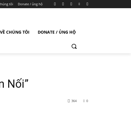
chúng tôi
Donate / ủng hộ
VỀ CHÚNG TÔI
DONATE / ỦNG HỘ
n Nối”
364
0