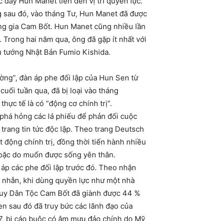
đẩy Hun Manet tiến đến vị trí quyền lực.
g sau đó, vào tháng Tư, Hun Manet đã được
ng gia Cam Bốt. Hun Manet cũng nhiều lần
 Trong hai năm qua, ông đã gặp ít nhất với
ủ tướng Nhật Bản Fumio Kishida.
ng”, đàn áp phe đối lập của Hun Sen từ
ối tuần qua, đã bị loại vào tháng
thực tế là có “động cơ chính trị”.
h phá hỏng các lá phiếu để phản đối cuộc
trang tin tức độc lập. Theo trang Deutsch
 động chính trị, đồng thời tiến hành nhiều
 hoặc do muốn được sống yên thân.
n áp các phe đối lập trước đó. Theo nhận
n nhẫn, khi dùng quyền lực như một nhà
guy Dân Tộc Cam Bốt đã giành được 44 %
en sau đó đã truy bức các lãnh đạo của
17, bị cáo buộc có âm mưu đảo chính do Mỹ