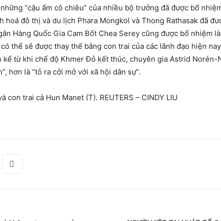
những “cậu ấm cô chiêu” của nhiều bộ trưởng đã được bổ nhiệm 
ch hoá đô thị và du lịch Phara Mongkol và Thong Rathasak đã đ
gân Hàng Quốc Gia Cam Bốt Chea Serey cũng được bổ nhiệm làm 
ó thể sẽ được thay thế bằng con trai của các lãnh đạo hiện nay
 kể từ khi chế độ Khmer Đỏ kết thúc, chuyên gia Astrid Norén-
, hơn là “tỏ ra cởi mở với xã hội dân sự”.
à con trai cả Hun Manet (T). REUTERS – CINDY LIU