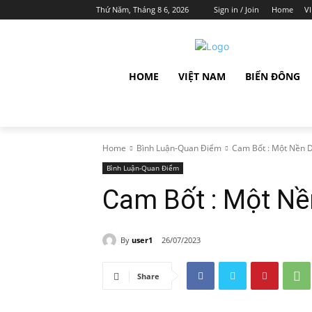
Thứ Năm, Tháng 8 6, 2026
Sign in / Join
Home
V
HOME
VIỆT NAM
BIỂN ĐÔNG
Home
Bình Luận-Quan Điểm
Cam Bốt : Một Nền D
Bình Luận-Quan Điểm
Cam Bốt : Một Nề
By
user1
26/07/2023
Share