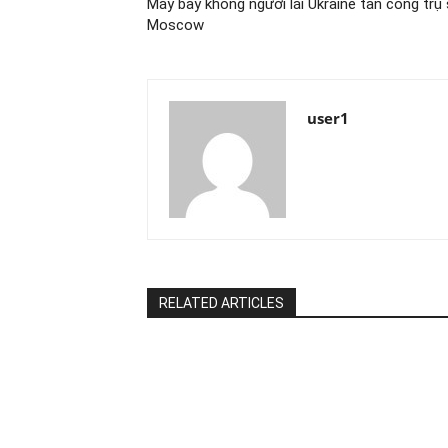
Máy bay không người lái Ukraine tấn công tr
Moscow
user1
RELATED ARTICLES