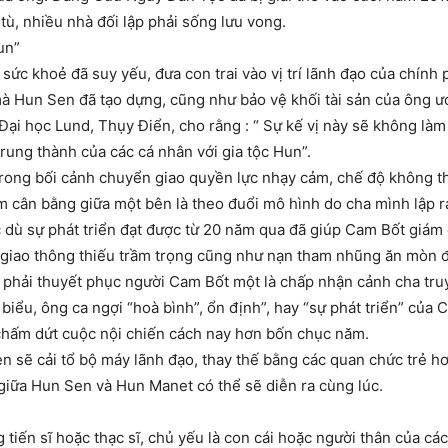
ù, nhiều nhà đối lập phải sống lưu vong.
un”
, sức khoẻ đã suy yếu, đưa con trai vào vị trí lãnh đạo của chính
 mà Hun Sen đã tạo dựng, cũng như bảo vệ khối tài sản của ông ướ
Đại học Lund, Thụy Điển, cho rằng : “ Sự kế vị này sẽ không là
rung thành của các cá nhân với gia tộc Hun”.
rong bối cảnh chuyển giao quyền lực nhạy cảm, chế độ không thể
m cân bằng giữa một bên là theo đuổi mô hình do cha mình lập ra
 dù sự phát triển đạt được từ 20 năm qua đã giúp Cam Bốt giám
ng giao thông thiếu trầm trọng cũng như nạn tham nhũng ăn mòn đ
phải thuyết phục người Cam Bốt một là chấp nhận cảnh cha truyền
 biểu, ông ca ngợi “hoà bình”, ổn định”, hay “sự phát triển” củ
ã chấm dứt cuộc nội chiến cách nay hơn bốn chục năm.
 sẽ cải tổ bộ máy lãnh đạo, thay thế bằng các quan chức trẻ h
giữa Hun Sen và Hun Manet có thể sẽ diễn ra cùng lúc.
tiến sĩ hoặc thạc sĩ, chủ yếu là con cái hoặc người thân của c