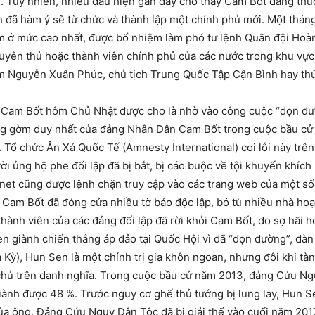
 Tuy nhiên, nhiều dấu hiện gần đây cho thấy Cam Bốt đang thúc 
 đã hàm ý sẽ từ chức và thành lập một chính phủ mới. Một thán
m ở mức cao nhất, được bổ nhiệm làm phó tư lệnh Quân đội Hoà
uyên thủ hoặc thành viên chính phủ của các nước trong khu vực.
am Nguyễn Xuân Phúc, chủ tịch Trung Quốc Tập Cận Bình hay th
n Cam Bốt hôm Chủ Nhật được cho là nhờ vào công cuộc “dọn đườ
g gờm duy nhất của đảng Nhân Dân Cam Bốt trong cuộc bầu cử cu
. Tổ chức Ân Xá Quốc Tế (Amnesty International) coi lỗi này trên 
ời ủng hộ phe đối lập đã bị bắt, bị cáo buộc về tội khuyến khíc
rnet cũng được lệnh chặn truy cập vào các trang web của một số 
Cam Bốt đã đóng cửa nhiều tờ báo độc lập, bỏ tù nhiều nhà hoạt
thành viên của các đảng đối lập đã rời khỏi Cam Bốt, do sợ hãi
Sen giành chiến thắng áp đảo tại Quốc Hội vì đã “dọn đường”, đà
 Kỳ), Hun Sen là một chính trị gia khôn ngoan, nhưng đôi khi tà
 chủ trên danh nghĩa. Trong cuộc bầu cử năm 2013, đảng Cứu N
giành được 48 %. Trước nguy cơ ghế thủ tướng bị lung lay, Hun S
của ông. Đảng Cứu Nguy Dân Tộc đã bị giải thể vào cuối năm 20