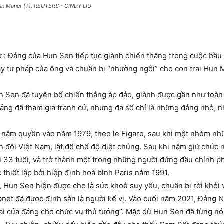
Hun Manet (T). REUTERS - CINDY LIU
ờ : Đảng của Hun Sen tiếp tục giành chiến thắng trong cuộc b
máy tư pháp của ông và chuẩn bị “nhường ngôi” cho con trai Hun M
Sen đã tuyên bố chiến thắng áp đảo, giành được gần như toàn 
ng đã tham gia tranh cử, nhưng đa số chỉ là những đảng nhỏ, n
 nắm quyền vào năm 1979, theo le Figaro, sau khi một nhóm n
 đội Việt Nam, lật đổ chế độ diệt chủng. Sau khi nắm giữ chức
i 33 tuổi, và trở thành một trong những người đứng đầu chính ph
thiết lập bởi hiệp định hoà bình Paris năm 1991.
 Hun Sen hiện được cho là sức khoẻ suy yếu, chuẩn bị rời khỏi vị
 Manet đã được định sẵn là người kế vị. Vào cuối năm 2021, Đản
lai của đảng cho chức vụ thủ tướng”. Mặc dù Hun Sen đã từng nó