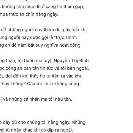
 : không cho mua đồ ở căng tin thăm gặp,
 mua thức ăn chín hàng ngày.
o dể những người này thăm dò, gây hấn khi
hững người này được gọi là “trực sinh”.
ông an để nắm bắt suy nghĩvà hoạt động
ng thân, tội buôn ma tuý), Nguyễn Thị Bình
ợc công an bàn tán tin tức về tôi bên ngoài.
t, đợi đến khi thấy họ tự tiện ra vào khu
ử hay không? Câu trả lời là không cùng
ôi và những cá nhân mà tôi nêu tên.
báo đầy đủ cho chúng tôi hàng ngày. Những
ài tù nhân khác khi có dịp ra ngoài.