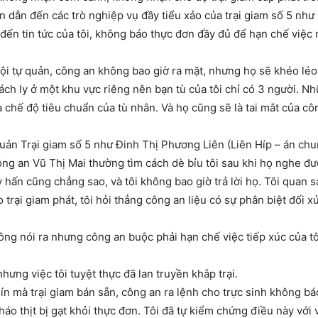
 dẫn đến các trò nghiệp vụ đầy tiểu xảo của trại giam số 5 như
đến tin tức của tôi, không báo thực đơn đầy đủ để hạn chế việc
 đội tự quản, công an không bao giờ ra mặt, nhưng họ sẽ khéo lé
 cách ly ở một khu vực riêng nên bạn tù của tôi chỉ có 3 người. N
 chế độ tiêu chuẩn của tù nhân. Và họ cũng sẽ là tai mắt của c
uản Trại giam số 5 như Đinh Thị Phương Liên (Liên Híp – án chu
công an Vũ Thị Mai thường tìm cách dè bỉu tôi sau khi họ nghe đư
 hấn cũng chẳng sao, và tôi không bao giờ trả lời họ. Tôi quan sá
trại giam phát, tôi hỏi thẳng công an liệu có sự phân biệt đối x
hông nói ra nhưng công an buộc phải hạn chế việc tiếp xúc của t
nhưng việc tôi tuyệt thực đã lan truyền khắp trại.
hín mà trại giam bán sẵn, công an ra lệnh cho trực sinh không 
o thịt bị gạt khỏi thực đơn. Tôi đã tự kiểm chứng điều này với v