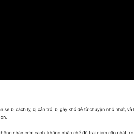
 sẽ bị cách ly, bị cản trở, bị gây khó dễ từ chuyện nhỏ nhất, v
hơn.
ôi không nhận cơm canh, không nhận chế độ trại giam cấp phát tro