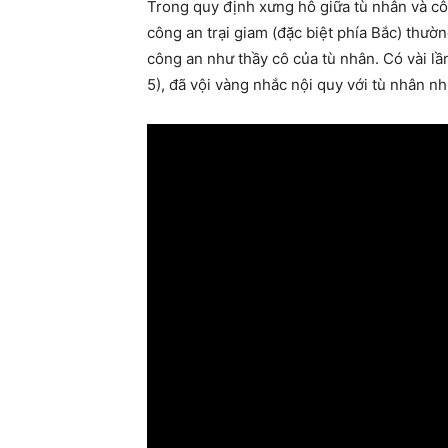
Trong quy định xưng hô giữa tù nhân và công
công an trại giam (đặc biệt phía Bắc) thườ
công an như thầy cô của tù nhân. Có vài lầ
5), đã vội vàng nhắc nội quy với tù nhân n