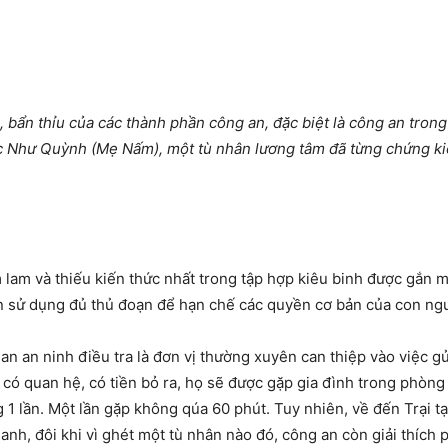
bẩn thỉu của các thành phần công an, đặc biệt là công an trong 
c Như Quỳnh (Mẹ Nấm), một tù nhân lương tâm đã từng chứng ki
m lam và thiếu kiến thức nhất trong tập hợp kiêu binh được gắn 
ôn sử dụng đủ thủ đoạn để hạn chế các quyền cơ bản của con ngư
an an ninh điều tra là đơn vị thường xuyên can thiệp vào việc g
có quan hệ, có tiền bỏ ra, họ sẽ được gặp gia đình trong phòng
ng 1 lần. Một lần gặp không qúa 60 phút. Tuy nhiên, về đến Trại
anh, đôi khi vì ghét một tù nhân nào đó, công an còn giải thíc