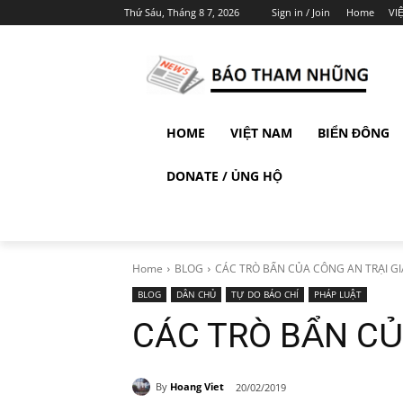
Thứ Sáu, Tháng 8 7, 2026
Sign in / Join
Home
VI
HOME
VIỆT NAM
BIỂN ĐÔNG
DONATE / ỦNG HỘ
Home
BLOG
CÁC TRÒ BẨN CỦA CÔNG AN TRẠI G
BLOG
DÂN CHỦ
TỰ DO BÁO CHÍ
PHÁP LUẬT
CÁC TRÒ BẨN CỦ
By
Hoang Viet
20/02/2019