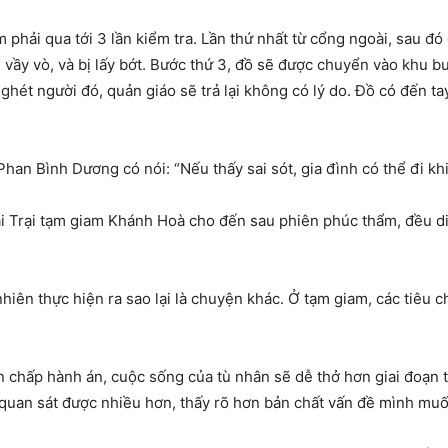
m phải qua tới 3 lần kiểm tra. Lần thứ nhất từ cổng ngoài, sau đ
bị vầy vò, và bị lấy bớt. Bước thứ 3, đồ sẽ được chuyển vào khu
ghét người đó, quản giáo sẽ trả lại không có lý do. Đồ có đến ta
an Bình Dương có nói: “Nếu thấy sai sót, gia đình có thể đi khiế
tại Trại tạm giam Khánh Hoà cho đến sau phiên phúc thẩm, đều d
hiên thực hiện ra sao lại là chuyện khác. Ở tạm giam, các tiêu 
 chấp hành án, cuộc sống của tù nhân sẽ dễ thở hơn giai đoạn t
ể quan sát được nhiều hơn, thấy rõ hơn bản chất vấn đề mình muố