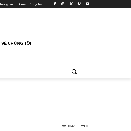
chúng tôi
Donate / ủng hộ
VỀ CHÚNG TÔI
1042
0