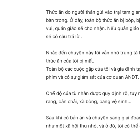
Thức ăn do người thân gửi vào trại tạm gia
bàn trong. Ở đây, toàn bộ thức ăn bị bóp, 
vui, quản giáo sẽ cho nhận. Nếu quản giáo 
sẽ có câu trả lời.
Nhắc đến chuyện này tôi vẫn nhớ trung tá Ph
thức ăn của tôi bị mất.
Toàn bộ các cuộc gặp của tôi và gia đình 
phim và có sự giám sát của cơ quan ANĐT.
Chế độ của tù nhân được quy định rõ, tuy n
răng, bàn chải, xà bông, băng vệ sinh…
Sau khi có bản án và chuyển sang giai đoạn
như một xã hội thu nhỏ, và ở đó, tôi có th