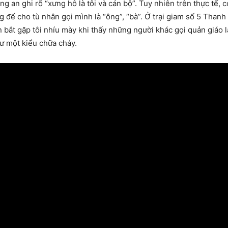
 an ghi rõ “xưng hô là tôi và cán bộ”. Tuy nhiên trên thực tế, c
ng để cho tù nhân gọi mình là “ông”, “bà”. Ở trại giam số 5 Tha
n bắt gặp tôi nhíu mày khi thấy những người khác gọi quản giáo 
hư một kiểu chữa cháy.