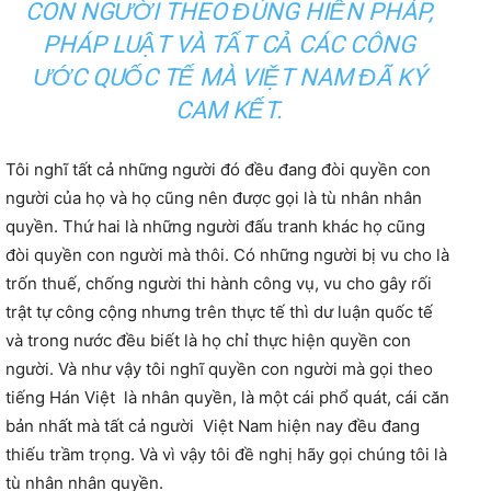
CON NGƯỜI THEO ĐÚNG HIẾN PHÁP,
PHÁP LUẬT VÀ TẤT CẢ CÁC CÔNG
ƯỚC QUỐC TẾ MÀ VIỆT NAM ĐÃ KÝ
CAM KẾT.
Tôi nghĩ tất cả những người đó đều đang đòi quyền con
người của họ và họ cũng nên được gọi là tù nhân nhân
quyền. Thứ hai là những người đấu tranh khác họ cũng
đòi quyền con người mà thôi. Có những người bị vu cho là
trốn thuế, chống người thi hành công vụ, vu cho gây rối
trật tự công cộng nhưng trên thực tế thì dư luận quốc tế
và trong nước đều biết là họ chỉ thực hiện quyền con
người. Và như vậy tôi nghĩ quyền con người mà gọi theo
tiếng Hán Việt là nhân quyền, là một cái phổ quát, cái căn
bản nhất mà tất cả người Việt Nam hiện nay đều đang
thiếu trầm trọng. Và vì vậy tôi đề nghị hãy gọi chúng tôi là
tù nhân nhân quyền.