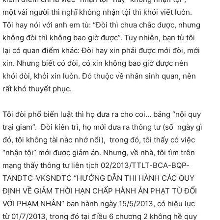
một vài người thì nghĩ không nhận tội thì khỏi viết luôn.
Tôi hay nói với anh em tù: “Đòi thì chưa chắc được, nhưng
không đòi thì không bao giờ được”. Tuy nhiên, bạn tù tôi
lại có quan điểm khác: Đòi hay xin phải được mới đòi, mới
xin. Nhưng biết có đòi, có xin không bao giờ được nên
khỏi đòi, khỏi xin luôn. Đó thuộc về nhân sinh quan, nên
rất khó thuyết phục.
Tôi đòi phổ biến luật thì họ đưa ra cho coi… bảng “nội quy
trại giam”. Đòi kiên trì, họ mới đưa ra thông tư (số ngày gì
đó, tôi không tài nào nhớ nổi), trong đó, tôi thấy có việc
“nhận tội” mới được giảm án. Nhưng, về nhà, tôi tìm trên
mạng thấy thông tư liên tịch 02/2013/TTLT-BCA-BQP-
TANDTC-VKSNDTC “HƯỚNG DẪN THI HÀNH CÁC QUY
ĐỊNH VỀ GIẢM THỜI HẠN CHẤP HÀNH ÁN PHẠT TÙ ĐỐI
VỚI PHẠM NHÂN” ban hành ngày 15/5/2013, có hiệu lực
từ 01/7/2013, trong đó tại điều 6 chương 2 không hề quy