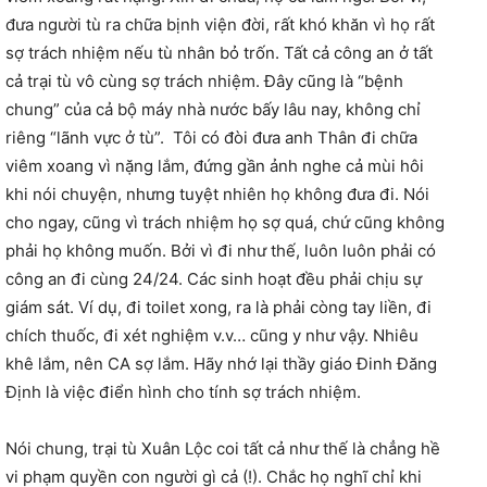
đưa người tù ra chữa bịnh viện đời, rất khó khăn vì họ rất
sợ trách nhiệm nếu tù nhân bỏ trốn. Tất cả công an ở tất
cả trại tù vô cùng sợ trách nhiệm. Đây cũng là “bệnh
chung” của cả bộ máy nhà nước bấy lâu nay, không chỉ
riêng “lãnh vực ở tù”. Tôi có đòi đưa anh Thân đi chữa
viêm xoang vì nặng lắm, đứng gần ảnh nghe cả mùi hôi
khi nói chuyện, nhưng tuyệt nhiên họ không đưa đi. Nói
cho ngay, cũng vì trách nhiệm họ sợ quá, chứ cũng không
phải họ không muốn. Bởi vì đi như thế, luôn luôn phải có
công an đi cùng 24/24. Các sinh hoạt đều phải chịu sự
giám sát. Ví dụ, đi toilet xong, ra là phải còng tay liền, đi
chích thuốc, đi xét nghiệm v.v… cũng y như vậy. Nhiêu
khê lắm, nên CA sợ lắm. Hãy nhớ lại thầy giáo Đinh Đăng
Định là việc điển hình cho tính sợ trách nhiệm.
Nói chung, trại tù Xuân Lộc coi tất cả như thế là chẳng hề
vi phạm quyền con người gì cả (!). Chắc họ nghĩ chỉ khi