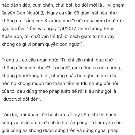
nào đánh đập, cùm chân, chửi bới, bỏ đói mới là … vi phạm
Quyền Con Người (!). Ngay cả vấn đề giám sát hầu như
không có. Tổng cục 8 xuống như “cưỡi ngựa xem hoa” (tôi
gặp hai lần, 1 lần vào ngày 1/4/2017, thiếu tướng Phan
Xuân Sơn, tôi chất vấn thì trả lời cách giam tù như vậy
không có gì vi phạm quyền con người).
Trong tù, có câu ngạn ngữ: “Tù chỉ cần mình gục chứ
không cần mình phục”! Tôi nghĩ, giới công an nói chung,
không phải không biết, nhưng chắc họ nghĩ mình là tù,
nên họ không muốn tạo thành tiền lệ (dù những đòi hỏi
của tôi đều đúng theo pháp luật) để rồi kiểu như gọi là
“được voi đòi tiên”.
Tóm lại, trại Xuân Lộc hành xử rất tùy tiện, khi thi hành
công vụ, mặc dù tôi đã nhắc họ rằng ông Tô Lâm yêu cầu
giới công an không được đứng trên và đứng ngoài pháp