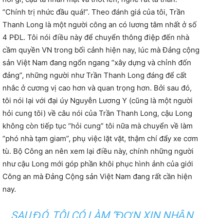
“Chính trị nhức đầu quá!”. Theo đánh giá của tôi, Trần
Thanh Long là một người công an có lương tâm nhất ở số
4 PĐL. Tôi nói điều này để chuyển thông điệp đến nhà
cầm quyền VN trong bối cảnh hiện nay, lúc mà Đảng cộng
sản Việt Nam đang ngổn ngang “xây dựng và chỉnh đốn
đảng”, những người như Trần Thanh Long đáng để cất
nhắc ở cương vị cao hơn và quan trọng hơn. Bởi sau đó,
tôi nói lại với đại úy Nguyễn Lương Y (cũng là một người
hỏi cung tôi) về câu nói của Trần Thanh Long, cậu Long
không còn tiếp tục “hỏi cung” tôi nữa mà chuyển về làm
“phó nhà tạm giam”, phụ việc lặt vặt, thậm chí đẩy xe cơm
tù. Bộ Công an nên xem lại điều này, chính những người
như cậu Long mới góp phần khôi phục hình ảnh của giới
Công an mà Đảng Cộng sản Việt Nam đang rất cần hiện
nay.
SAU ĐÓ, TÔI CÓ LÀM “ĐƠN XIN NHẬN