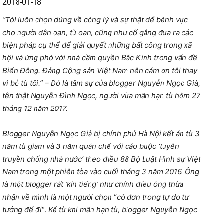
2018-01-18
“Tôi luôn chọn đứng về công lý và sự thật để bênh vực
cho người dân oan, tù oan, cũng như cố gắng đưa ra các
biện pháp cụ thể để giải quyết những bất công trong xã
hội và ứng phó với nhà cầm quyền Bắc Kinh trong vấn đề
Biển Đông. Đảng Cộng sản Việt Nam nên cám ơn tôi thay
vì bỏ tù tôi.” – Đó là tâm sự của blogger Nguyễn Ngọc Già,
tên thật Nguyễn Đình Ngọc, người vừa mãn hạn tù hôm 27
tháng 12 năm 2017.
Blogger Nguyễn Ngọc Già bị chính phủ Hà Nội kết án tù 3
năm tù giam và 3 năm quản chế với cáo buộc
‘tuyên
truyền chống nhà nước’ theo điều 88 Bộ Luật Hình sự Việt
Nam trong một phiên tòa vào cuối tháng 3 năm 2016. Ông
là một blogger rất ‘kín tiếng’ như chính điều ông thừa
nhận về mình là một người chọn
“
cô đơn trong tự do tư
tưởng để đi
“.
Kể từ khi mãn hạn tù, blogger Nguyễn Ngọc