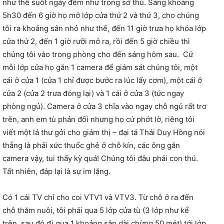
như thế suốt ngày đêm như trong sở thú. Sáng khoảng
5h30 đến 6 giờ họ mở lớp cửa thứ 2 và thứ 3, cho chúng
tôi ra khoảng sân nhỏ như thế, đến 11 giờ trưa họ khóa lớp
cửa thứ 2, đến 1 giờ rưỡi mở ra, rồi đến 5 giờ chiều thì
chúng tôi vào trong phòng cho đến sáng hôm sau. Cứ
mỗi lớp cửa họ gắn 1 camera để giám sát chúng tôi, một
cái ở cửa 1 (cửa 1 chỉ được bước ra lúc lấy cơm), một cái ở
cửa 2 (cửa 2 trưa đóng lại) và 1 cái ở cửa 3 (tức ngay
phòng ngủ). Camera ở cửa 3 chĩa vào ngay chỗ ngủ rất trơ
trẽn, anh em tù phản đối nhưng họ cứ phớt lờ, riêng tôi
viết một lá thư gởi cho giám thị – đại tá Thái Duy Hồng nói
thẳng là phải xức thuốc ghẻ ở chỗ kín, các ông gắn
camera vậy, tui thấy kỳ quá! Chúng tôi đâu phải con thú.
Tất nhiên, đáp lại là sự im lặng.
Có 1 cái TV chỉ cho coi VTV1 và VTV3. Từ chỗ ở ra đến
chỗ thăm nuôi, tôi phải qua 5 lớp cửa tù (3 lớp như kể
trên, sau đó đi qua 1 khoảng sân dài chừng 50 mét) tới lớp