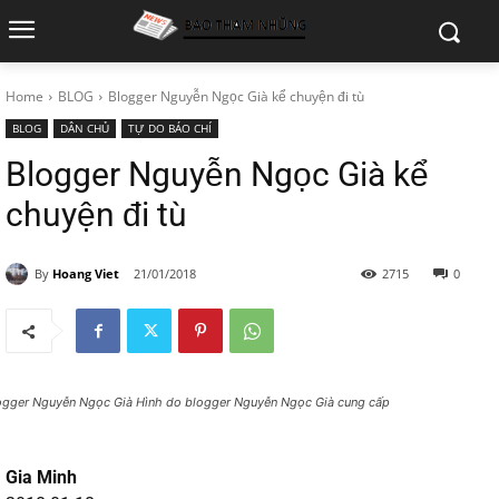
Home
BLOG
Blogger Nguyễn Ngọc Già kể chuyện đi tù
BLOG
DÂN CHỦ
TỰ DO BÁO CHÍ
Blogger Nguyễn Ngọc Già kể
chuyện đi tù
By
Hoang Viet
21/01/2018
2715
0
ogger Nguyễn Ngọc Già Hình do blogger Nguyễn Ngọc Già cung cấp
Gia Minh