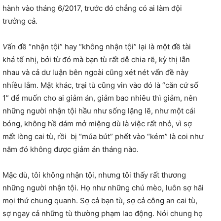
hành vào tháng 6/2017, trước đó chẳng có ai làm đội
trưởng cả.
V
ấn đề “nhận tội” hay “không nhận tội” lại là một đề tài
khá tế nhị, bởi từ đó mà bạn tù rất dễ chia rẽ, kỳ thị lẫn
nhau và cả dư luận bên ngoài cũng xét nét vấn đề này
nhiều lắm. Mặt khác, trại tù cũng vin vào đó là “căn cứ số
1” để muốn cho ai giảm án, giảm bao nhiêu thì giảm, nên
những người nhận tội hầu như sống lặng lẽ, như một cái
bóng, không hề dám mở miệng dù là việc rất nhỏ, vì sợ
mất lòng cai tù, rồi bị “múa bút” phết vào “kém” là coi như
năm đó không được giảm án tháng nào.
Mặc dù, tôi không nhận tội, nhưng tôi thấy rất thương
những người nhận tội. Họ như những chú mèo, luôn sợ hãi
mọi thứ chung quanh. Sợ cả bạn tù, sợ cả công an cai tù,
sợ ngay cả những tù thường phạm lao động. Nói chung họ