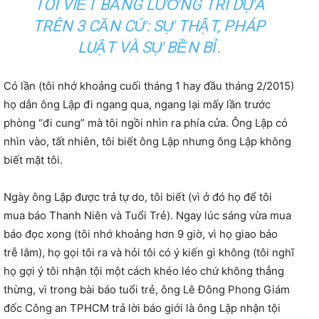
TÔI VIẾT BẰNG LƯƠNG TRI DỰA
TRÊN 3 CĂN CỨ: SỰ THẬT, PHÁP
LUẬT VÀ SỰ BỀN BỈ.
Có lần (tôi nhớ khoảng cuối tháng 1 hay đầu tháng 2/2015)
họ dẫn ông Lập đi ngang qua, ngang lại mấy lần trước
phòng “đi cung” mà tôi ngồi nhìn ra phía cửa. Ông Lập có
nhìn vào, tất nhiên, tôi biết ông Lập nhưng ông Lập không
biết mặt tôi.
Ngày ông Lập được trả tự do, tôi biết (vì ở đó họ để tôi
mua báo Thanh Niên và Tuổi Trẻ). Ngay lúc sáng vừa mua
báo đọc xong (tôi nhớ khoảng hơn 9 giờ, vì họ giao báo
trễ lắm), họ gọi tôi ra và hỏi tôi có ý kiến gì không (tôi nghĩ
họ gợi ý tôi nhận tội một cách khéo léo chứ không thẳng
thừng, vì trong bài báo tuổi trẻ, ông Lê Đông Phong Giám
đốc Công an TPHCM trả lời báo giới là ông Lập nhận tội