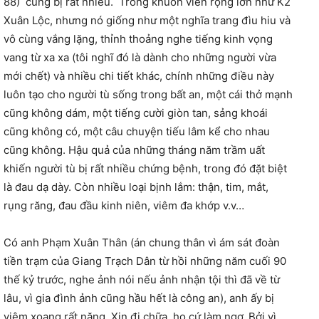
88) cũng bị rất nhiều. Trong khuôn viên rộng lớn như K2
Xuân Lộc, nhưng nó giống như một nghĩa trang đìu hiu và
vô cùng vắng lặng, thỉnh thoảng nghe tiếng kinh vọng
vang từ xa xa (tôi nghĩ đó là dành cho những người vừa
mới chết) và nhiều chi tiết khác, chính những điều này
luôn tạo cho người tù sống trong bất an, một cái thở mạnh
cũng không dám, một tiếng cười giòn tan, sảng khoái
cũng không có, một câu chuyện tiếu lâm kể cho nhau
cũng không. Hậu quả của những tháng năm trầm uất
khiến người tù bị rất nhiều chứng bệnh, trong đó đặt biệt
là đau dạ dày. Còn nhiều loại bịnh lắm: thận, tim, mắt,
rụng răng, đau đầu kinh niên, viêm đa khớp v.v…
Có anh Phạm Xuân Thân (án chung thân vì ám sát đoàn
tiền trạm của Giang Trạch Dân từ hồi những năm cuối 90
thế kỷ trước, nghe ảnh nói nếu ảnh nhận tội thì đã về từ
lâu, vì gia đình ảnh cũng hầu hết là công an), anh ấy bị
viêm xoang rất nặng. Xin đi chữa, họ cứ làm ngơ. Bởi vì,