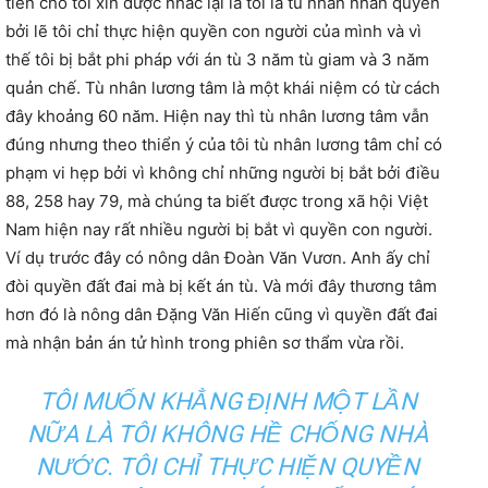
tiên cho tôi xin được nhắc lại là tôi là tù nhân nhân quyền
bởi lẽ tôi chỉ thực hiện quyền con người của mình và vì
thế tôi bị bắt phi pháp với án tù 3 năm tù giam và 3 năm
quản chế. Tù nhân lương tâm là một khái niệm có từ cách
đây khoảng 60 năm. Hiện nay thì tù nhân lương tâm vẫn
đúng nhưng theo thiển ý của tôi tù nhân lương tâm chỉ có
phạm vi hẹp bởi vì không chỉ những người bị bắt bởi điều
88, 258 hay 79, mà chúng ta biết được trong xã hội Việt
Nam hiện nay rất nhiều người bị bắt vì quyền con người.
Ví dụ trước đây có nông dân Đoàn Văn Vươn. Anh ấy chỉ
đòi quyền đất đai mà bị kết án tù. Và mới đây thương tâm
hơn đó là nông dân Đặng Văn Hiến cũng vì quyền đất đai
mà nhận bản án tử hình trong phiên sơ thẩm vừa rồi.
TÔI MUỐN KHẲNG ĐỊNH MỘT LẦN
NỮA LÀ TÔI KHÔNG HỀ CHỐNG NHÀ
NƯỚC. TÔI CHỈ THỰC HIỆN QUYỀN