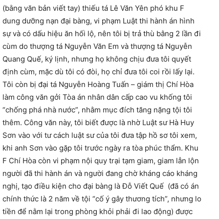
(bằng văn bản viết tay) thiếu tá Lê Văn Yên phó khu F
dung dưỡng nạn đại bàng, vi phạm Luật thi hành án hình
sự và có dấu hiệu ăn hối lộ, nên tôi bị trả thù bằng 2 lần đi
cùm do thượng tá Nguyễn Văn Em và thượng tá Nguyễn
Quang Quế, ký lịnh, nhưng họ không chịu đưa tôi quyết
định cùm, mặc dù tôi có đòi, họ chỉ đưa tôi coi rồi lấy lại.
Tôi còn bị đại tá Nguyễn Hoàng Tuấn – giám thị Chí Hòa
làm công văn gởi Tòa án nhân dân cấp cao vu khống tôi
“chống phá nhà nước”, nhằm mục đích tăng nặng tội tôi
thêm. Công văn này, tôi biết được là nhờ Luật sư Hà Huy
Sơn vào với tư cách luật sư của tôi đưa tập hồ sơ tôi xem,
khi anh Sơn vào gặp tôi trước ngày ra tòa phúc thẩm. Khu
F Chí Hòa còn vi phạm nội quy trại tạm giam, giam lẫn lộn
người đã thi hành án và người đang chờ kháng cáo kháng
nghị, tạo điều kiện cho đại bàng là Đỗ Viết Quế (đã có án
chính thức là 2 năm về tội “cố ý gây thương tích”, nhưng lo
tiền để nằm lại trong phòng khỏi phải đi lao động) được