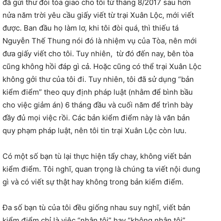
đã gửi thư đòi tòa giao cho tôi từ tháng 8/2017 sau hơn
nửa năm trời yêu cầu giấy viết từ trại Xuân Lộc, mới viết
được. Ban đầu họ làm lơ, khi tôi đòi quá, thì thiếu tá
Nguyễn Thế Thung nói đó là nhiệm vụ của Tòa, nên mới
đưa giấy viết cho tôi. Tuy nhiên, từ đó đến nay, bên tòa
cũng không hồi đáp gì cả. Hoặc cũng có thể trại Xuân Lộc
không gởi thư của tôi đi. Tuy nhiên, tôi đã sử dụng “bản
kiểm điểm” theo quy định pháp luật (nhằm để bình bầu
cho việc giảm án) 6 tháng đầu và cuối năm để trình bày
đầy đủ mọi việc rồi. Các bản kiểm điểm này là văn bản
quy phạm pháp luật, nên tôi tin trại Xuân Lộc còn lưu.
Có một số bạn tù lại thực hiện tẩy chay, không viết bản
kiểm điểm. Tôi nghĩ, quan trọng là chúng ta viết nội dung
gì và có viết sự thật hay không trong bản kiểm điểm.
Đa số bạn tù của tôi đều giống nhau suy nghĩ, viết bản
kiểm điểm chỉ là việc “nhận tội” hay “không nhận tội”,