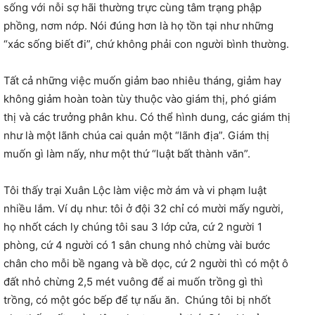
sống với nỗi sợ hãi thường trực cùng tâm trạng phập
phồng, nơm nớp. Nói đúng hơn là họ tồn tại như những
“xác sống biết đi”, chứ không phải con người bình thường.
Tất cả những việc muốn giảm bao nhiêu tháng, giảm hay
không giảm hoàn toàn tùy thuộc vào giám thị, phó giám
thị và các trưởng phân khu. Có thể hình dung, các giám thị
như là một lãnh chúa cai quản một “lãnh địa”. Giám thị
muốn gì làm nấy, như một thứ “luật bất thành văn”.
Tôi thấy trại Xuân Lộc làm việc mờ ám và vi phạm luật
nhiều lắm. Ví dụ như: tôi ở đội 32 chỉ có mười mấy người,
họ nhốt cách ly chúng tôi sau 3 lớp cửa, cứ 2 người 1
phòng, cứ 4 người có 1 sân chung nhỏ chừng vài bước
chân cho mỗi bề ngang và bề dọc, cứ 2 người thì có một ô
đất nhỏ chừng 2,5 mét vuông để ai muốn trồng gì thì
trồng, có một góc bếp để tự nấu ăn. Chúng tôi bị nhốt