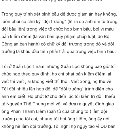
Trong quy trình xét bình bầu để được giảm án hay không,
luôn phải có chữ ký “đội trưởng” (lẽ ra do anh em tù trong
đội bầu lên) trong việc tổ chức họp bình bầu, bởi vì mẫu
bản kiểm điểm (là văn bản quy phạm pháp luật, do Bộ
Công an ban hành) có chữ ký đội trưởng trong đó và đội
trưởng là khâu đầu tiên phải trải qua trong việc bình bầu.
Tôi ở Xuân Lộc 1 năm, nhưng Xuân Lộc không bao giờ tổ
chức họp theo quy định, họ chỉ phát bản kiểm điểm, ai
viết thì viết , ai không viết thì thôi. Viết xong, họ thu về.
Tôi đòi nhiều lần họp đội để “đội trưởng” trình diện cho
anh em biết. Họ phớt lờ cho đến lúc tôi kiên trì đòi, thiếu
tá Nguyễn Thế Thung mới vội vã đưa ra quyết định giao
ông Phan Thanh Liêm (bạn tù của chúng tôi) làm đội
trưởng cho tôi coi, nhưng tôi hỏi ông Liêm, ông ấy nói
không hề làm đội trưởng. Tôi nghĩ họ ngụy tạo vì QĐ ban