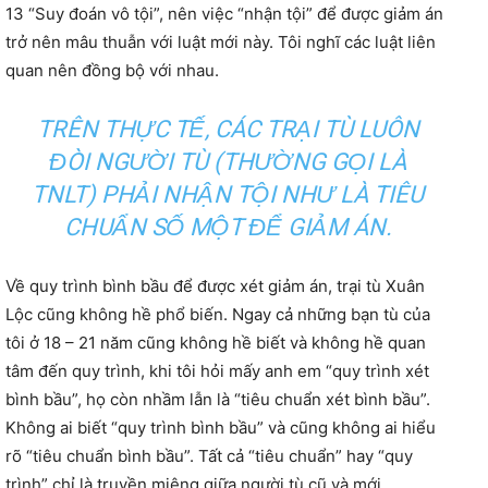
13 “Suy đoán vô tội”, nên việc “nhận tội” để được giảm án
trở nên mâu thuẫn với luật mới này. Tôi nghĩ các luật liên
quan nên đồng bộ với nhau.
TRÊN THỰC TẾ, CÁC TRẠI TÙ LUÔN
ĐÒI NGƯỜI TÙ (THƯỜNG GỌI LÀ
TNLT) PHẢI NHẬN TỘI NHƯ LÀ TIÊU
CHUẨN SỐ MỘT ĐỂ GIẢM ÁN.
Về quy trình bình bầu để được xét giảm án, trại tù Xuân
Lộc cũng không hề phổ biến. Ngay cả những bạn tù của
tôi ở 18 – 21 năm cũng không hề biết và không hề quan
tâm đến quy trình, khi tôi hỏi mấy anh em “quy trình xét
bình bầu”, họ còn nhầm lẫn là “tiêu chuẩn xét bình bầu”.
Không ai biết “quy trình bình bầu” và cũng không ai hiểu
rõ “tiêu chuẩn bình bầu”. Tất cả “tiêu chuẩn” hay “quy
trình” chỉ là truyền miệng giữa người tù cũ và mới.