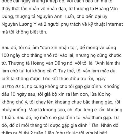
được cái ngày khủng khiếp đó, với cách báo tin mà tôi
thấy thật tàn nhẫn vô nhân đạo, từ thượng tá Hoàng Văn
Dũng, thượng tá Nguyễn Anh Tuấn, cho đến đại úy
Nguyễn Lương Y và 2 người phụ trách về kỹ thuật internet
mà tôi không biết tên.
Sau đó, tôi có làm “đơn xin nhận tội”, để mong về cúng
100 ngày cho thằng nhỏ rồi vào lại, nhưng họ cũng khước
từ. Thượng tá Hoàng văn Dũng nói với tôi là: “Anh làm thì
làm chứ tụi tui không cần”. Tuy thế, tôi vẫn làm mặc dù
biết là không được. Lúc kết thúc điều tra rồi, ngày
31/12/2015, họ cũng không cho tôi gặp gia đình. Khoảng
đâu 10 ngày sau, tôi giả bộ xin ra làm đơn, lừa lúc họ
không chú ý, tôi chạy lên khoảng chục bậc thang gác, rồi
nhảy xuống. May là không sao, chỉ đau lưng ê ẩm khoảng
1 tuần. Sau đó, họ mới cho gia đình tôi vào thăm gặp. Từ
đó, đổ đi mỗi tháng tôi được gặp gia đình 1 lần. Nhận đồ
thăm nuôi thì 2 tuần 1 lần (như từ lúc tôi vừa bị bắt).