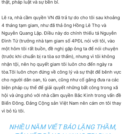
thật, pháp luật và sự bền bỉ.
Lẽ ra, nhà cầm quyền VN đã trả tự do cho tôi sau khoảng
4 tháng tạm giam, như đã thả ông Hồng Lê Thọ và
Nguyễn Quang Lập. Điều này do chính thiếu tá Nguyễn
Đình Tứ (trưởng nhà tạm giam số 4PĐL nói với tôi, vào
một hôm tôi rất buồn, đề nghị gặp ông ta để nói chuyện
(trước khi chuẩn bị ra tòa sơ thẩm), nhưng vì tôi không
nhận tội, nên họ quyết giam tôi luôn cho đến ngày ra
tòa.Tôi luôn chọn đứng về công lý và sự thật để bênh vực
cho người dân oan, tù oan, cũng như cố gắng đưa ra các
biện pháp cụ thể để giải quyết những bất công trong xã
hội và ứng phó với nhà cầm quyền Bắc Kinh trong vấn đề
Biển Đông. Đảng Cộng sản Việt Nam nên cám ơn tôi thay
vì bỏ tù tôi.
NHIỀU NĂM VIẾT BÁO LẶNG THẦM,