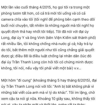
Một lần vào cuối tháng 4/2015, họ gọi tôi ra trong một
phòng tươm tất hơn, có cả trà mời tôi uống và có cả
camera chĩa vào tôi (tôi nghĩ để phòng bên cạnh theo dõi
buổi nói chuyện, tất nhiên là những người mà tôi nghĩ họ
quyết định thả hay nhốt tôi tiếp). Tôi đã nói với đại úy
Long, đại úy Y và ông Vinh (bên Viện Kiểm sát thành phố)
rất nhiều lần, tôi không chống nhà nước gì cả; hãy trả tự
do tôi, bắt thêm một người như tôi cũng chẳng giải quyết
được gì; điều 88 là điều luật chống lại nhân dân (lúc đó
đại úy Trần Thanh Long còn hỏi tôi có chứng minh được
không, tôi nói, nếu vậy tôi phải viết một bài) v.v…
Một hôm “đi cung” (khoảng tháng 5 hay tháng 6/2015), đại
úy Trần Thanh Long nói với tôi: “Anh bị bắt không phải vì
những bài viết của anh mà vì lý do khác”. Tôi im lặng, chờ
xem cậu ta nói gì nữa. Khoảng 10 giây sau, không thấy tôi
nói gì, cậu ta nhăn mặt và thốt lên, nghe rất ta thán: