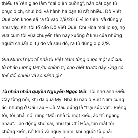
thiếu tá Yên giao làm “đại diện buồng”, hắn bắt bạn tù
phục dịch, chửi bới và hành hạ bạn tù rất nhiều. Đỗ Viết
Quế còn khoe sẽ ra tù vào 2/9/2016 vì lo tiền. Và đúng y
như vậy. Khi tôi tố cáo Đỗ Viết Quế, Chí Hòa mới lo sợ, họ
vừa cùm tôi vừa chuyển tên này xuống ở khu của những
người chuẩn bị tự do và sau đó, ra tù đúng dịp 2/9.
Gia Minh:Thực tế nhà tù Việt Nam từng được một số cựu
tù nhân lương tâm/tù chính trị cho biết trước đây. Ông có
thể đối chiếu và so sánh gì?
Tù nhân nhân quyền Nguyễn Ngọc Già
: Tôi nhớ anh Điếu
Cày từng nói, khi đã qua Mỹ: Nhà tù nào ở Việt Nam cũng
ác, nhưng ở Cái Tàu – Cà Mau đúng là “trại súc vật”. Riêng
tôi, tôi phải nói rằng “Mỗi nhà tù một kiểu, ác thì ngang
nhau”. Lao động khổ sai, như tại Chí Hòa, tận mắt tôi
chứng kiến, rất khổ và nguy hiểm, khi người tù phải