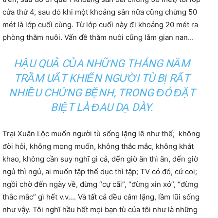
cửa thứ 4, sau đó khi một khoảng sân nữa cũng chừng 50
mét là lớp cuối cùng. Từ lớp cuối này đi khoảng 20 mét ra
phòng thăm nuôi. Vấn đề thăm nuôi cũng lắm gian nan…
HẬU QUẢ CỦA NHỮNG THÁNG NĂM
TRẦM UẤT KHIẾN NGƯỜI TÙ BỊ RẤT
NHIỀU CHỨNG BỆNH, TRONG ĐÓ ĐẶT
BIỆT LÀ ĐAU DẠ DÀY.
Trại Xuân Lộc muốn người tù sống lặng lẽ như thế; không
đòi hỏi, không mong muốn, không thắc mắc, không khát
khao, không cần suy nghĩ gì cả, đến giờ ăn thì ăn, đến giờ
ngủ thì ngủ, ai muốn tập thể dục thì tập; TV có đó, cứ coi;
ngồi chờ đến ngày về, đừng “cự cãi”, “đừng xin xỏ”, “đừng
thắc mắc” gì hết v.v…. Và tất cả đều câm lặng, lầm lũi sống
như vậy. Tôi nghĩ hầu hết mọi bạn tù của tôi như là những