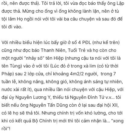
rồi, nên được thả). Tôi trả lời, tôi vừa đọc báo thấy ông Lập
được thả. Mừng cho ổng vì ổng không lành lặn, nên ở tù
tội lắm Họ ngồi nói với tôi vài ba câu chuyện và sau đó để
tôi đi vào.
Với nhiều biểu hiện lúc bấy giờ ở số 4 PĐL (như kể trên)
cũng như đọc báo Thanh Niên, Tuổi Trẻ và họ còn cho
một người “nhảy sô” tên Hiệp (nhưng cậu ta nói với tôi là
tên Tùng) vào ở với tôi (Lúc đó ở trong xà lim (có từ thời
Pháp) sau 2 lớp cửa, chỉ khoảng 4m2/2 người, trong 7
tuần lễ, không nắng, không gió, không ánh sáng tự nhiên,
nước xài rất ít), qua nhiều lần nói chuyện với cậu Hiệp, với
đại úy Nguyễn Lương Y, thiếu tá Nguyễn Đình Tứ v.v… tôi
biết nếu ông Nguyễn Tấn Dũng còn ở lại sau đại hội XII,
có lẽ họ sẽ thả tôi. Nhưng chính trị vốn khó lường, cho tới
khi có kết quả Bộ Chính trị mới thì tôi cảm nhận là… “xong
rồi”!