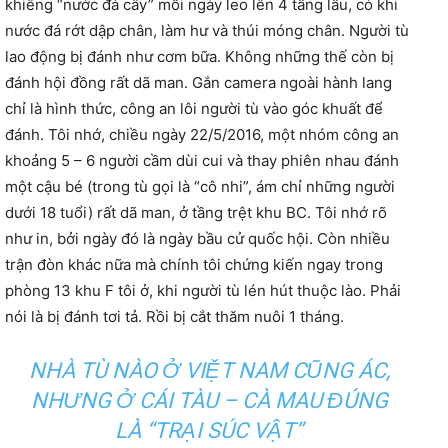
khiêng “nước đá cây” mỗi ngày leo lên 4 tầng lầu, có khi
nước đá rớt dập chân, làm hư và thúi móng chân. Người tù
lao động bị đánh như cơm bữa. Không những thế còn bị
đánh hội đồng rất dã man. Gắn camera ngoài hành lang
chỉ là hình thức, công an lôi người tù vào góc khuất để
đánh. Tôi nhớ, chiều ngày 22/5/2016, một nhóm công an
khoảng 5 – 6 người cầm dùi cui và thay phiên nhau đánh
một cậu bé (trong tù gọi là “cô nhi”, ám chỉ những người
dưới 18 tuổi) rất dã man, ở tầng trệt khu BC. Tôi nhớ rõ
như in, bởi ngày đó là ngày bầu cử quốc hội. Còn nhiều
trận đòn khác nữa mà chính tôi chứng kiến ngay trong
phòng 13 khu F tôi ở, khi người tù lén hút thuộc lào. Phải
nói là bị đánh tơi tả. Rồi bị cắt thăm nuôi 1 tháng.
NHÀ TÙ NÀO Ở VIỆT NAM CŨNG ÁC,
NHƯNG Ở CÁI TÀU – CÀ MAU ĐÚNG
LÀ “TRẠI SÚC VẬT”