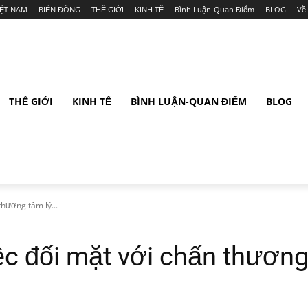
IỆT NAM
BIỂN ĐÔNG
THẾ GIỚI
KINH TẾ
Bình Luận-Quan Điểm
BLOG
Về
THẾ GIỚI
KINH TẾ
BÌNH LUẬN-QUAN ĐIỂM
BLOG
thương tâm lý...
ệc đối mặt với chấn thương 