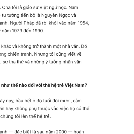
 Cha tôi là giáo sư Việt ngữ học. Năm
ó tư tưởng tiến bộ là Nguyên Ngọc và
ranh. Người Pháp đã rời khỏi vào năm 1954,
ừ năm 1979 đến 1990.
g khác và không trở thành một nhà văn. Đó
trong chiến tranh. Nhưng tôi cũng viết về
ui, sự tha thứ và những ý tưởng nhân văn
 như thế nào đối với thế hệ trẻ Việt Nam?
ày nay, hầu hết ở độ tuổi đôi mươi, cảm
mãn hay không phụ thuộc vào việc họ có thể
chúng tôi lên thế hệ trẻ.
 tranh — đặc biệt là sau năm 2000 — hoàn