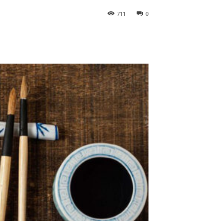
711
0