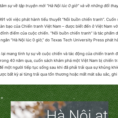
tâm sự về tập truyện mới “Hà Nội lúc 0 giờ” và về những đổi tha
91 với việc phát hành tiểu thuyết “Nỗi buồn chiến tranh”. Cuốn
tàn bạo của Chiến tranh Việt Nam – được biết đến ở Việt Nam vớ
n đỉnh điểm của cuộc chiến. “Nỗi buồn chiến tranh” là tác phẩm 
ngắn “Hà Nội lúc 0 giờ,” do Texas Tech University Press phát 
á lại mang tính tự sự về cuộc chiến và tác động của chiến tranh 
rong 40 năm qua, cuốn sách khám phá một Việt Nam bị chiến tra
để một người tiếp tục sống sau khi đã phải trải qua sự khủng kh
ược bất kỳ ai từng trải qua tổn thương hoặc mất mát sâu sắc, ghi