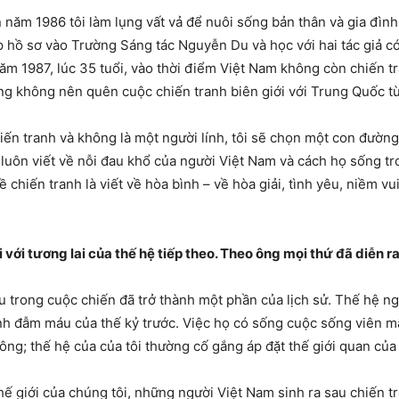
năm 1986 tôi làm lụng vất vả để nuôi sống bản thân và gia đình.
p hồ sơ vào Trường Sáng tác Nguyễn Du và học với hai tác giả c
năm 1987, lúc 35 tuổi, vào thời điểm Việt Nam không còn chiến t
ng không nên quên cuộc chiến tranh biên giới với Trung Quốc t
hiến tranh và không là một người lính, tôi sẽ chọn một con đườn
 tôi luôn viết về nỗi đau khổ của người Việt Nam và cách họ sống 
về chiến tranh là viết về hòa bình – về hòa giải, tình yêu, niềm v
với tương lai của thế hệ tiếp theo. Theo ông mọi thứ đã diễn ra
 trong cuộc chiến đã trở thành một phần của lịch sử. Thế hệ ng
anh đẫm máu của thế kỷ trước. Việc họ có sống cuộc sống viên 
hông; thế hệ của của tôi thường cố gắng áp đặt thế giới quan của 
thế giới của chúng tôi, những người Việt Nam sinh ra sau chiến