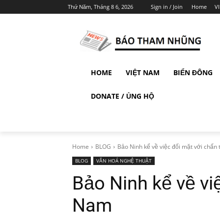
Thứ Năm, Tháng 8 6, 2026
Sign in / Join
Home
V
HOME
VIỆT NAM
BIỂN ĐÔNG
DONATE / ỦNG HỘ
Home
BLOG
Bảo Ninh kể về việc đối mặt với chấn 
BLOG
VĂN HOÁ NGHỆ THUẬT
Bảo Ninh kể về vi
Nam