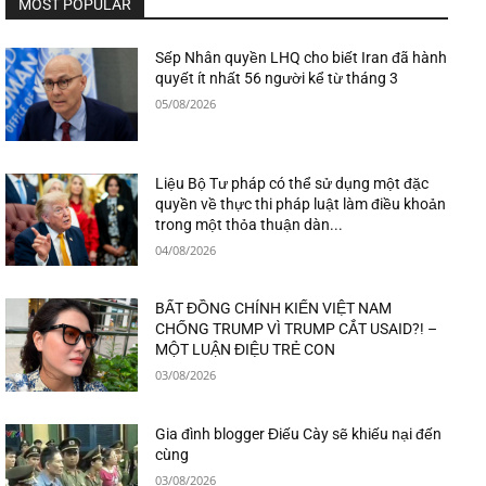
MOST POPULAR
Sếp Nhân quyền LHQ cho biết Iran đã hành
quyết ít nhất 56 người kể từ tháng 3
05/08/2026
Liệu Bộ Tư pháp có thể sử dụng một đặc
quyền về thực thi pháp luật làm điều khoản
trong một thỏa thuận dàn...
04/08/2026
BẤT ĐỒNG CHÍNH KIẾN VIỆT NAM
CHỐNG TRUMP VÌ TRUMP CẮT USAID?! –
MỘT LUẬN ĐIỆU TRẺ CON
03/08/2026
Gia đình blogger Điếu Cày sẽ khiếu nại đến
cùng
03/08/2026