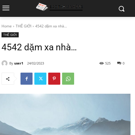
Home
THẾ GIỚI
4542 dặm xa nhà...
THẾ GIỚI
4542 dặm xa nhà…
By
user1
24/02/2023
525
0