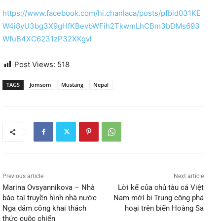
https://www.facebook.com/hi.chanlaca/posts/pfbid031KE
W4i8yU3bg3X9gHfKBevbWFih2TkwmLhCBm3bDMs693
WfuB4XC6231zP32XKgvl
Post Views:
518
TAGS
Jomsom
Mustang
Nepal
Previous article
Next article
Marina Ovsyannikova – Nhà
Lời kể của chủ tàu cá Việt
báo tại truyền hình nhà nước
Nam mới bị Trung cộng phá
Nga dám công khai thách
hoại trên biển Hoàng Sa
thức cuộc chiến