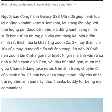
Rình mãi mới chộp được khoảnh khắc “love bond” này. ^^
Người bạn đồng hành Galaxy S23 Ultra đã giúp mình lưu
lại những khoảnh khắc ở Jomsom, Mustang lần này. Với
thời lượng pin được cải thiện, dù đồng hành cùng mình
suốt hành trình nhưng pin vẫn còn đáng kể. Một điểm
mình rất thích nữa là khả năng zoom 2x, 3x, hay thậm chí
10x của máy, được cải tiến với ảnh chụp lên đến 200MP
nên zoom tận đỉnh ngọn núi tuyết Nilgiri mà ảnh vẫn rõ cả
nhà ạ. Bên cạnh đó S Pen, với đầu bút nhỏ gọn, mượt mà
giúp Chan dễ dàng take notes trên ảnh trong chuyến đi
của mình nữa. Cả nhà hay đi xa chụp choẹt, hãy cân nhắc
trải nghiệm anh bạn này nha. Thanks buddy for being my
companion!