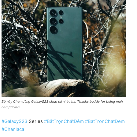
Bộ này Chan dùng GalaxyS23 chụp cả nhà nha. Thanks buddy for being mah
companion!
#GalaxyS23
Series
#BắtTrọnChấtĐêm
#BatTronChatDem
#Chanlaca