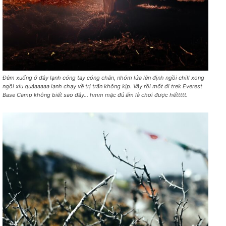
Đêm xuống ở đây lạnh cóng tay cóng chân, nhóm lửa lên định ngồi chill xong
ngồi xíu quáaaaaa lạnh chạy về trị trấn không kịp. Vầy rồi mốt đi trek Everest
Base Camp không biết sao đây… hmm mặc đủ ấm là chơi được hếttttt.