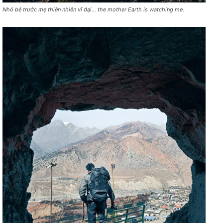
Nhỏ bé trước mẹ thiên nhiên vĩ đại… the mother Earth is watching me.